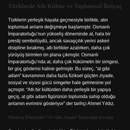
Türklerde Atlı Kültür ve Toplumsal İhtiyaç
Türklerin yerleşik hayata geçmesiyle birlikte, atın
toplumsal anlamı değişmeye başlamıştır. Osmanlı
İmparatorluğu’nun yükseliş döneminde at, hala bir
prestij sembolüydü, ancak savaşçılık yerini askeri
disipline bırakmış, atlı birlikler azalırken, daha çok
yürüyüş birimleri ön plana çıkmıştır. Osmanlı
İmparatorluğu’nda at, daha çok hükümetin bir simgesi,
bir güç gösterisi haline gelmiştir. Bu süreç, “at gibi
adam” kavramının daha fazla fiziksel güçten ziyade,
sosyal ve siyasi gücü simgeler hale gelmesine yol
açmıştır. “Atlı bir kültürden daha yerleşik bir yapıya
geçiş, at gibi adam figürünün toplumda sahip olduğu
anlamın evrimini gösteriyor” der tarihçi Ahmet Yıldız.
Modern Dönemde “At Gibi Adam” İfadesinin Evrimi