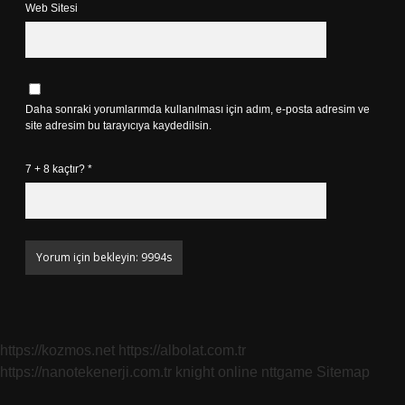
Web Sitesi
Daha sonraki yorumlarımda kullanılması için adım, e-posta adresim ve
site adresim bu tarayıcıya kaydedilsin.
7 + 8 kaçtır?
*
https://kozmos.net
https://albolat.com.tr
https://nanotekenerji.com.tr
knight online
nttgame
Sitemap