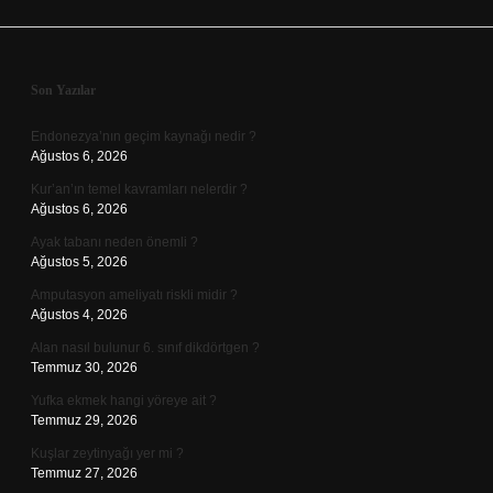
Sidebar
Son Yazılar
Endonezya’nın geçim kaynağı nedir ?
Ağustos 6, 2026
Kur’an’ın temel kavramları nelerdir ?
Ağustos 6, 2026
Ayak tabanı neden önemli ?
Ağustos 5, 2026
Amputasyon ameliyatı riskli midir ?
Ağustos 4, 2026
Alan nasıl bulunur 6. sınıf dikdörtgen ?
Temmuz 30, 2026
Yufka ekmek hangi yöreye ait ?
Temmuz 29, 2026
Kuşlar zeytinyağı yer mi ?
Temmuz 27, 2026