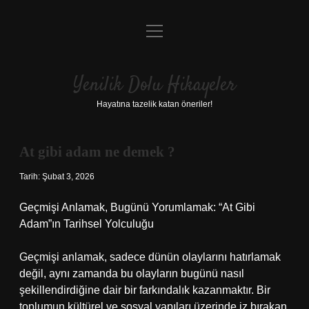
menüyü
Anasayfa
aç
Gizlilik Politikası
Yenilik Dolu Hikayeler
Yasal Uyarı
Hayatına tazelik katan öneriler!
Hakkımızda
At gibi adam ne demek ?
Tarih: Şubat 3, 2026
Geçmişi Anlamak, Bugünü Yorumlamak: “At Gibi
Adam”ın Tarihsel Yolculuğu
Geçmişi anlamak, sadece dünün olaylarını hatırlamak
değil, aynı zamanda bu olayların bugünü nasıl
şekillendirdiğine dair bir farkındalık kazanmaktır. Bir
toplumun kültürel ve sosyal yapıları üzerinde iz bırakan