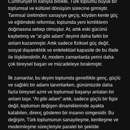
Cumhuriyet’in ilanıyla birlikte, Türk toplumu büyük bir
toplumsal ve kültürel dönüşüm sürecine girmiştir.
Tarımsal üretimden sanayiye geçiş, köyden kente göç
ve eğitimdeki reformlar, toplumda yeni kimliklerin
doğmasına sebep olmuştur. At, artık eski gücünü
kaybetmiş ve “at gibi adam” deyimi daha farklı bir
anlam kazanmıştır. Artık sadece fiziksel güç değil,
sosyal dayanıklılık ve entelektüel kapasite de bu ifade
ile ilişkilendirilir. At, modern zamanlarda yerini daha
çok bireysel başarı ve mücadeleye bırakmıştır.
İlk zamanlar, bu deyim toplumda genellikle genç, güçlü
ve sağlıklı bir adamı tanımlarken, günümüzde daha
fazla bireysel azmi ve toplumsal başarıyı anlatan bir
anlam taşır. “At gibi adam” artık, sadece güçlü bir figür
değil, toplumun değişen dinamiklerinde ayakta
kalabilen, direnç gösteren bir insanın simgesidir. Bu
değişim, Türk toplumunun sanayileşme, kentleşme ve
modernleşme süreçleriyle paralel bir şekilde