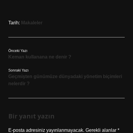
Tarih:
Makaleler
Önceki Yazı
Keman kullanana ne denir ?
Sonraki Yazı
Geçmişten günümüze dünyadaki yönetim biçimleri
nelerdir ?
Bir yanıt yazın
E-posta adresiniz yayınlanmayacak.
Gerekli alanlar
*