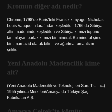
Kromun diğer adı nedir?
Chrome, 1798’de Paris’teki Fransız kimyager Nicholas
Louis Vauquelin tarafından keşfedildi. 1766’da Sibirya
altın madeninde keşfedilen ve Sibirya kırmızı topunu
tanımlayan parlak kırmızı bir mineral. Bu mineral şimdi
bir tımarnazid olarak bilinir ve ağartma romantizm
şeklidir.
Yeni Anadolu Madencilik kime
ait?
(Yeni Anadolu Madencilik ve Teknolojileri San. Tic. Inc.)
1955 yılında Merzifon/Amasya’da Türkiye Şaç
Fabrikaları A.Ş.
Amasya Çeltek’te kömür