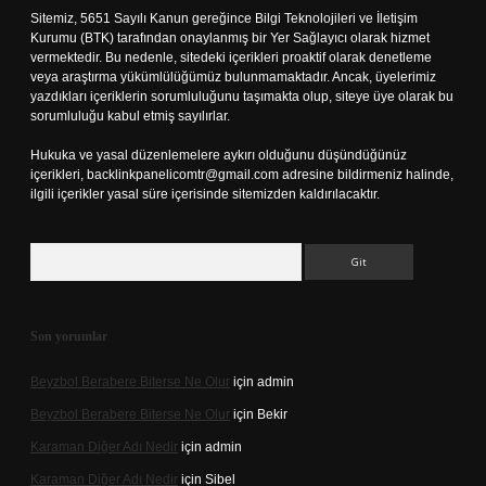
Sitemiz, 5651 Sayılı Kanun gereğince Bilgi Teknolojileri ve İletişim
Kurumu (BTK) tarafından onaylanmış bir Yer Sağlayıcı olarak hizmet
vermektedir. Bu nedenle, sitedeki içerikleri proaktif olarak denetleme
veya araştırma yükümlülüğümüz bulunmamaktadır. Ancak, üyelerimiz
yazdıkları içeriklerin sorumluluğunu taşımakta olup, siteye üye olarak bu
sorumluluğu kabul etmiş sayılırlar.
Hukuka ve yasal düzenlemelere aykırı olduğunu düşündüğünüz
içerikleri,
backlinkpanelicomtr@gmail.com
adresine bildirmeniz halinde,
ilgili içerikler yasal süre içerisinde sitemizden kaldırılacaktır.
Arama
Son yorumlar
Beyzbol Berabere Biterse Ne Olur
için
admin
Beyzbol Berabere Biterse Ne Olur
için
Bekir
Karaman Diğer Adı Nedir
için
admin
Karaman Diğer Adı Nedir
için
Sibel