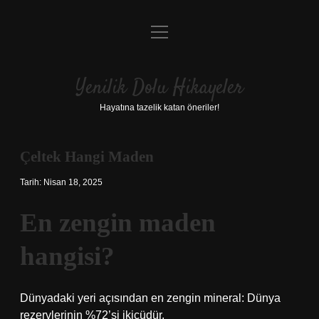
menüyü
Anasayfa
aç
Gizlilik Politikası
Yenilik Dolu Hikayeler
Yasal Uyarı
Hayatına tazelik katan öneriler!
Hakkımızda
Çeltek Hangi Maden
Tarih: Nisan 18, 2025
En zengin maden
hangisi?
Dünyadaki yeri açısından en zengin mineral: Dünya
rezervlerinin %72’si ikicüdür.