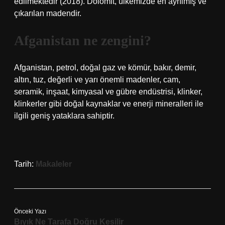
edilmektedir (2018). Dolomit, ülkemizde en ayrılmış ve
çıkarılan madendir.
Afganistan ne zengini?
Afganistan, petrol, doğal gaz ve kömür, bakır, demir,
altın, tuz, değerli ve yarı önemli madenler, cam,
seramik, inşaat, kimyasal ve gübre endüstrisi, klinker,
klinkerler gibi doğal kaynaklar ve enerji mineralleri ile
ilgili geniş yataklara sahiptir.
Tarih:
Makaleler
Önceki Yazı
Bıyık Ne Tarafa Doğru Kesilir