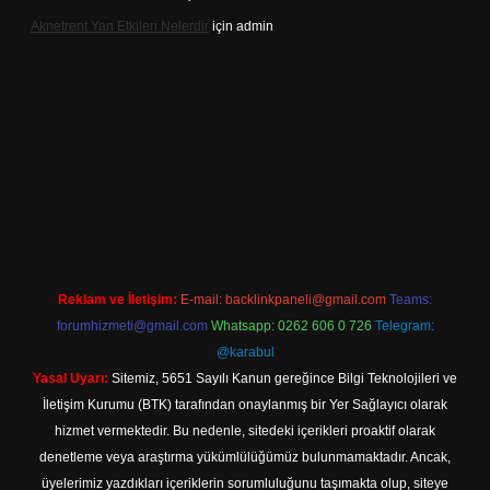
Aknetrent Yan Etkileri Nelerdir
için
admin
 mobil giriş
Reklam ve İletişim:
E-mail:
backlinkpaneli@gmail.com
Teams:
forumhizmeti@gmail.com
Whatsapp: 0262 606 0 726
Telegram:
@karabul
Yasal Uyarı:
Sitemiz, 5651 Sayılı Kanun gereğince Bilgi Teknolojileri ve
İletişim Kurumu (BTK) tarafından onaylanmış bir Yer Sağlayıcı olarak
hizmet vermektedir. Bu nedenle, sitedeki içerikleri proaktif olarak
denetleme veya araştırma yükümlülüğümüz bulunmamaktadır. Ancak,
üyelerimiz yazdıkları içeriklerin sorumluluğunu taşımakta olup, siteye