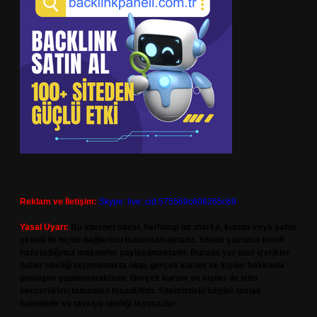
Reklam ve İletişim:
Skype: live:.cid.575569c608265c69
Yasal Uyarı:
Bu internet sitesi, herhangi bir marka, kurum veya şahıs
şirketi ile hiçbir bağlantısı bulunmamaktadır. Sitede yalnızca kendi
hazırladığımız makaleler paylaşılmaktadır. Burada yer alan içerikler
haber niteliği taşımamakta olup, gerçek kurum ve kişiler hakkında
paylaşım yapılmamaktadır. Gerçek kurum ve kişiler ile isim
benzerlikleri tamamen tesadüfidir. Sitemizdeki bilgiler taslak
halindedir ve tavsiye niteliği taşımazlar.