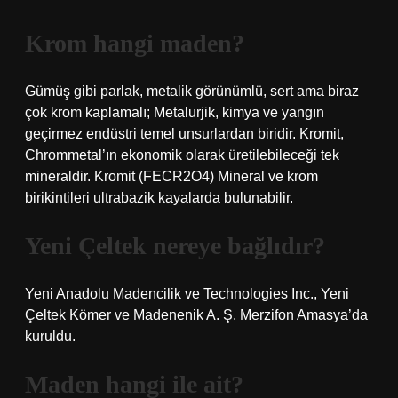
Krom hangi maden?
Gümüş gibi parlak, metalik görünümlü, sert ama biraz
çok krom kaplamalı; Metalurjik, kimya ve yangın
geçirmez endüstri temel unsurlardan biridir. Kromit,
Chrommetal’ın ekonomik olarak üretilebileceği tek
mineraldir. Kromit (FECR2O4) Mineral ve krom
birikintileri ultrabazik kayalarda bulunabilir.
Yeni Çeltek nereye bağlıdır?
Yeni Anadolu Madencilik ve Technologies Inc., Yeni
Çeltek Kömer ve Madenenik A. Ş. Merzifon Amasya’da
kuruldu.
Maden hangi ile ait?