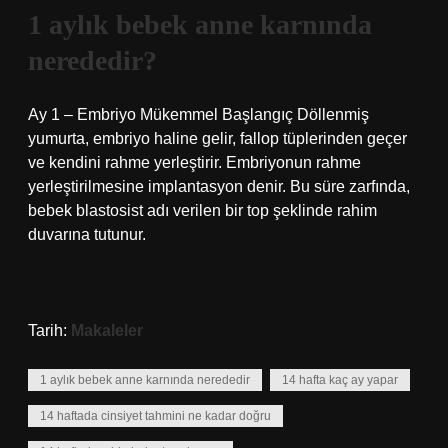
1 aylık bebek anne karnında
nerededir?
Ay 1 – Embriyo Mükemmel Başlangıç ​​Döllenmiş
yumurta, embriyo haline gelir, fallop tüplerinden geçer
ve kendini rahme yerleştirir. Embriyonun rahme
yerleştirilmesine implantasyon denir. Bu süre zarfında,
bebek blastosist adı verilen bir top şeklinde rahim
duvarına tutunur.
Tarih:
Makaleler
1 aylık bebek anne karnında nerededir
14 hafta kaç ay yapar
14 haftada cinsiyet tahmini ne kadar doğru