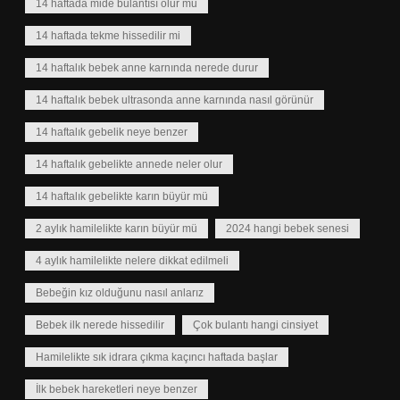
14 haftada mide bulantısı olur mu
14 haftada tekme hissedilir mi
14 haftalık bebek anne karnında nerede durur
14 haftalık bebek ultrasonda anne karnında nasıl görünür
14 haftalık gebelik neye benzer
14 haftalık gebelikte annede neler olur
14 haftalık gebelikte karın büyür mü
2 aylık hamilelikte karın büyür mü
2024 hangi bebek senesi
4 aylık hamilelikte nelere dikkat edilmeli
Bebeğin kız olduğunu nasıl anlarız
Bebek ilk nerede hissedilir
Çok bulantı hangi cinsiyet
Hamilelikte sık idrara çıkma kaçıncı haftada başlar
İlk bebek hareketleri neye benzer