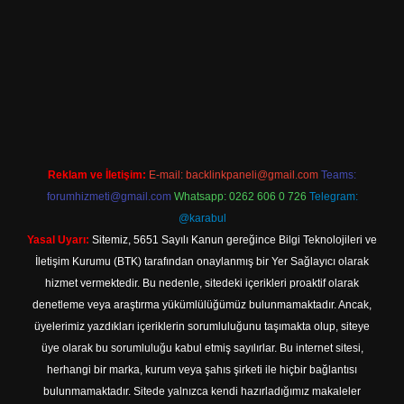
 mobil giriş
Reklam ve İletişim:
E-mail:
backlinkpaneli@gmail.com
Teams:
forumhizmeti@gmail.com
Whatsapp: 0262 606 0 726
Telegram:
@karabul
Yasal Uyarı:
Sitemiz, 5651 Sayılı Kanun gereğince Bilgi Teknolojileri ve
İletişim Kurumu (BTK) tarafından onaylanmış bir Yer Sağlayıcı olarak
hizmet vermektedir. Bu nedenle, sitedeki içerikleri proaktif olarak
denetleme veya araştırma yükümlülüğümüz bulunmamaktadır. Ancak,
üyelerimiz yazdıkları içeriklerin sorumluluğunu taşımakta olup, siteye
üye olarak bu sorumluluğu kabul etmiş sayılırlar. Bu internet sitesi,
herhangi bir marka, kurum veya şahıs şirketi ile hiçbir bağlantısı
bulunmamaktadır. Sitede yalnızca kendi hazırladığımız makaleler