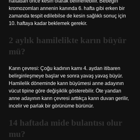
haftadan önce kesin olarak belirlenebilir. Bebeğin
kromozomları annenin kanında 6. hafta gibi erken bir
zamanda tespit edilebilse de kesin sağlıklı sonuç için
10. haftaya kadar beklemek gerekir.
2 aylık hamilelikte karın büyür
mü?
Karın çevresi: Çoğu kadının karnı 4. aydan itibaren
belirginleşmeye başlar ve sonra yavaş yavaş büyür.
Hamilelik döneminde karın büyümesi anne adayının
vücut tipine göre değişiklik gösterebilir. Öte yandan
anne adayının karın çevresi arttıkça karın duvarı gerilir,
incelir ve parlak bir görünüme bürünür.
14 haftada mide bulantısı olur
mu?