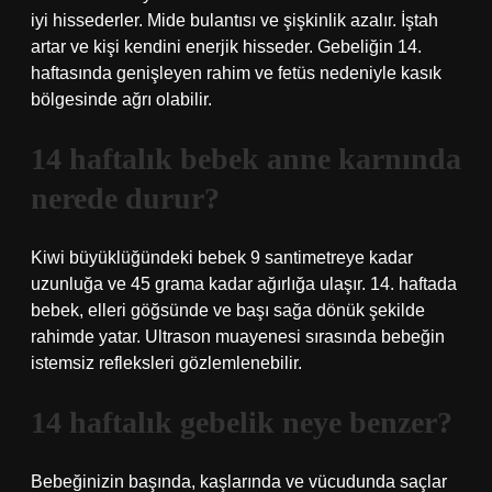
iyi hissederler. Mide bulantısı ve şişkinlik azalır. İştah
artar ve kişi kendini enerjik hisseder. Gebeliğin 14.
haftasında genişleyen rahim ve fetüs nedeniyle kasık
bölgesinde ağrı olabilir.
14 haftalık bebek anne karnında
nerede durur?
Kiwi büyüklüğündeki bebek 9 santimetreye kadar
uzunluğa ve 45 grama kadar ağırlığa ulaşır. 14. haftada
bebek, elleri göğsünde ve başı sağa dönük şekilde
rahimde yatar. Ultrason muayenesi sırasında bebeğin
istemsiz refleksleri gözlemlenebilir.
14 haftalık gebelik neye benzer?
Bebeğinizin başında, kaşlarında ve vücudunda saçlar