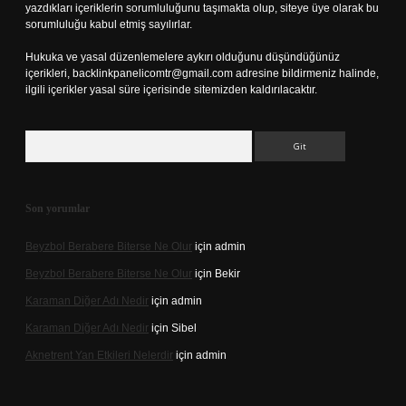
yazdıkları içeriklerin sorumluluğunu taşımakta olup, siteye üye olarak bu
sorumluluğu kabul etmiş sayılırlar.
Hukuka ve yasal düzenlemelere aykırı olduğunu düşündüğünüz
içerikleri,
backlinkpanelicomtr@gmail.com
adresine bildirmeniz halinde,
ilgili içerikler yasal süre içerisinde sitemizden kaldırılacaktır.
Arama
Son yorumlar
Beyzbol Berabere Biterse Ne Olur
için
admin
Beyzbol Berabere Biterse Ne Olur
için
Bekir
Karaman Diğer Adı Nedir
için
admin
Karaman Diğer Adı Nedir
için
Sibel
Aknetrent Yan Etkileri Nelerdir
için
admin