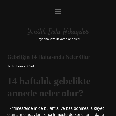
menüyü
Anasayfa
aç
Gizlilik Politikası
Yenilik Dolu Hikayeler
Yasal Uyarı
Hayatına tazelik katan öneriler!
Hakkımızda
Gebeliğin 14 Haftasında Neler Olur
Tarih: Ekim 2, 2024
14 haftalık gebelikte
annede neler olur?
İlk trimesterde mide bulantısı ve baş dönmesi şikayeti
olan anne adayları ikinci trimesterde kendilerini daha