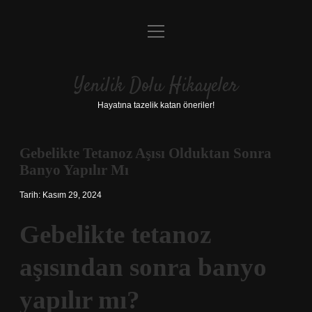
menüyü
Anasayfa
aç
Gizlilik Politikası
Yenilik Dolu Hikayeler
Yasal Uyarı
Hayatına tazelik katan öneriler!
Hakkımızda
Gebelikte Tetanoz Aşısı Olduktan Sonra
Banyo Yapılır Mı
Tarih: Kasım 29, 2024
Gebelikte tetanoz
aşısından sonra banyo
yapılır mı?