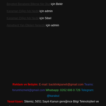
Beyzbol Berabere Biterse Ne Olur
için
Bekir
Karaman Diğer Adı Nedir
için
admin
Karaman Diğer Adı Nedir
için
Sibel
Aknetrent Yan Etkileri Nelerdir
için
admin
mobil giriş
Reklam ve İletişim:
E-mail:
backlinkpaneli@gmail.com
Teams:
forumhizmeti@gmail.com
Whatsapp: 0262 606 0 726
Telegram:
@karabul
Yasal Uyarı:
Sitemiz, 5651 Sayılı Kanun gereğince Bilgi Teknolojileri ve