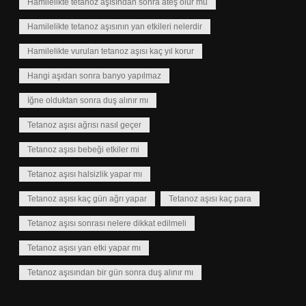
Hamilelikte tetanoz aşısından sonra ateş olur mu
Hamilelikte tetanoz aşısının yan etkileri nelerdir
Hamilelikte vurulan tetanoz aşısı kaç yıl korur
Hangi aşıdan sonra banyo yapılmaz
İğne olduktan sonra duş alınır mı
Tetanoz aşısı ağrısı nasıl geçer
Tetanoz aşısı bebeği etkiler mi
Tetanoz aşısı halsizlik yapar mı
Tetanoz aşısı kaç gün ağrı yapar
Tetanoz aşısı kaç para
Tetanoz aşısı sonrası nelere dikkat edilmeli
Tetanoz aşısı yan etki yapar mı
Tetanoz aşısından bir gün sonra duş alınır mı