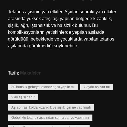
Tetanos aşısının yan etkileri Aşıdan sonraki yan etkiler
arasında yüksek ateş, aşı yapılan bölgede kızarıklık,
şişlik, ağrı, iştahsızlık ve halsizlik bulunur. Bu
komplikasyonların yetişkinlerde yapılan aşılarda
görüldüğü, bebeklerde ve çocuklarda yapılan tetanos
aşılarında görülmediği söylenebilir.
Tarih:
Makaleler
30 haftalık gebeye tetanoz aşısı yapılır mı
7 ayda aşı var mı
9 ay aşısı nedir
Aşı sonrası kolda kızarıklık ve şişlik için ne yapılmalı
Gebelikte tetanoz aşısından sonra banyo yapılır mı