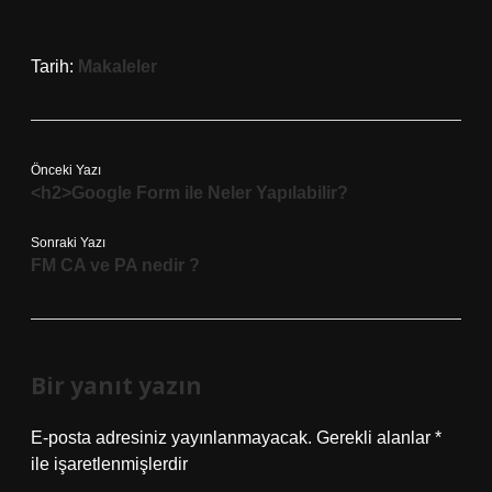
Tarih:
Makaleler
Önceki Yazı
<h2>Google Form ile Neler Yapılabilir?
Sonraki Yazı
FM CA ve PA nedir ?
Bir yanıt yazın
E-posta adresiniz yayınlanmayacak.
Gerekli alanlar
*
ile işaretlenmişlerdir