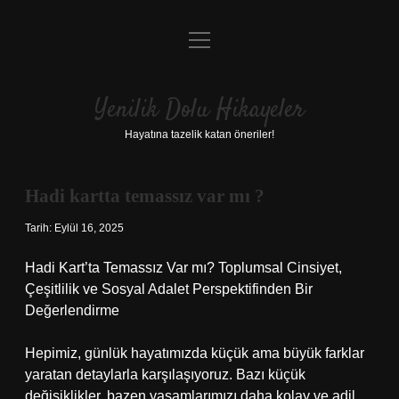
menüyü
Anasayfa
aç
Gizlilik Politikası
Yenilik Dolu Hikayeler
Yasal Uyarı
Hayatına tazelik katan öneriler!
Hakkımızda
Hadi kartta temassız var mı ?
Tarih: Eylül 16, 2025
Hadi Kart’ta Temassız Var mı? Toplumsal Cinsiyet,
Çeşitlilik ve Sosyal Adalet Perspektifinden Bir
Değerlendirme
Hepimiz, günlük hayatımızda küçük ama büyük farklar
yaratan detaylarla karşılaşıyoruz. Bazı küçük
değişiklikler, bazen yaşamlarımızı daha kolay ve adil