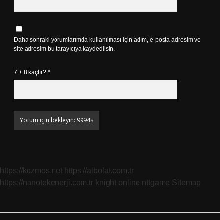
Daha sonraki yorumlarımda kullanılması için adım, e-posta adresim ve
site adresim bu tarayıcıya kaydedilsin.
7 + 8 kaçtır?
*
https://kozmos.net
https://albolat.com.tr
https://nanotekenerji.com.tr
knight online
nttgame
Sitemap