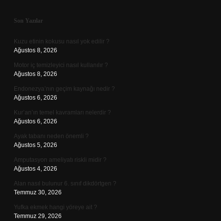
Sidebar
Son Yazılar
Kuzu etinin kokusu nasıl yok edilir ?
Ağustos 8, 2026
Motor iç temizleyici nasıl kullanılır ?
Ağustos 8, 2026
Endonezya’nın geçim kaynağı nedir ?
Ağustos 6, 2026
Kur’an’ın temel kavramları nelerdir ?
Ağustos 6, 2026
Ayak tabanı neden önemli ?
Ağustos 5, 2026
Amputasyon ameliyatı riskli midir ?
Ağustos 4, 2026
Alan nasıl bulunur 6. sınıf dikdörtgen ?
Temmuz 30, 2026
Yufka ekmek hangi yöreye ait ?
Temmuz 29, 2026