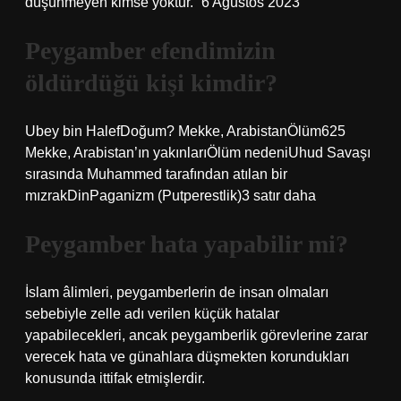
düşünmeyen kimse yoktur.” 6 Ağustos 2023
Peygamber efendimizin
öldürdüğü kişi kimdir?
Ubey bin HalefDoğum? Mekke, ArabistanÖlüm625
Mekke, Arabistan’ın yakınlarıÖlüm nedeniUhud Savaşı
sırasında Muhammed tarafından atılan bir
mızrakDinPaganizm (Putperestlik)3 satır daha
Peygamber hata yapabilir mi?
İslam âlimleri, peygamberlerin de insan olmaları
sebebiyle zelle adı verilen küçük hatalar
yapabilecekleri, ancak peygamberlik görevlerine zarar
verecek hata ve günahlara düşmekten korundukları
konusunda ittifak etmişlerdir.