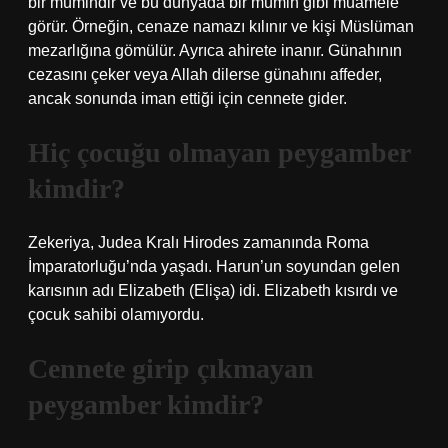
bir mümindir ve bu dünyada bir mümin gibi muamele
görür. Örneğin, cenaze namazı kılınır ve kişi Müslüman
mezarlığına gömülür. Ayrıca ahirete inanır. Günahının
cezasını çeker veya Allah dilerse günahını affeder,
ancak sonunda iman ettiği için cennete gider.
Hiç çocuğu olmayan peygamber
kimdir?
Zekeriya, Judea Kralı Hirodes zamanında Roma
İmparatorluğu’nda yaşadı. Harun’un soyundan gelen
karısının adı Elizabeth (Elişa) idi. Elizabeth kısırdı ve
çocuk sahibi olamıyordu.
Cennete girip çıkmayan
peygamber kimdir?