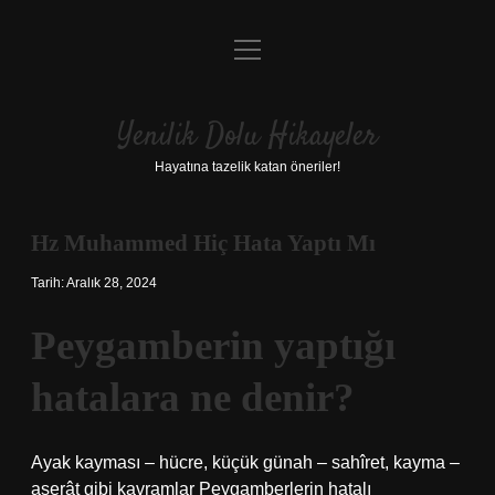
menüyü
Anasayfa
aç
Gizlilik Politikası
Yenilik Dolu Hikayeler
Yasal Uyarı
Hayatına tazelik katan öneriler!
Hakkımızda
Hz Muhammed Hiç Hata Yaptı Mı
Tarih: Aralık 28, 2024
Peygamberin yaptığı
hatalara ne denir?
Ayak kayması – hücre, küçük günah – sahîret, kayma –
aserât gibi kavramlar Peygamberlerin hatalı