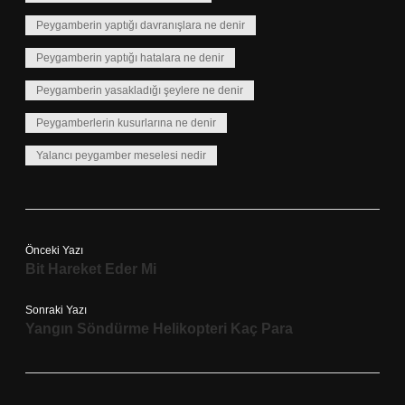
Peygamberin yaptığı davranışlara ne denir
Peygamberin yaptığı hatalara ne denir
Peygamberin yasakladığı şeylere ne denir
Peygamberlerin kusurlarına ne denir
Yalancı peygamber meselesi nedir
Önceki Yazı
Bit Hareket Eder Mi
Sonraki Yazı
Yangın Söndürme Helikopteri Kaç Para