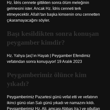
Hz. İdris cennete gittikten sonra ölüm meleğinin
gelmesini ister. Ancak Hz. İdris cenneti terk
etmeyecektir. Allah’tan başka kimsenin onu cennetten
çıkaramayacağını söyler.
Başı kesildikten sonra konuşan
peygamber kimdir?
Hz. Yahya (as)’ın Hayatı | Peygamber Efendimiz
vefatından sonra konuşuyor! 19 Aralık 2023
Peygamberimiz ölünce kim
yıkadı?
Peygamberimiz Pazartesi günü vefat etti ve vefatının
ikinci günü olan Salı günü yıkadı ve namazını kıldı.
Peygamberimiz Hz. Ali, amcası Abbas (ra.) ve oğulları