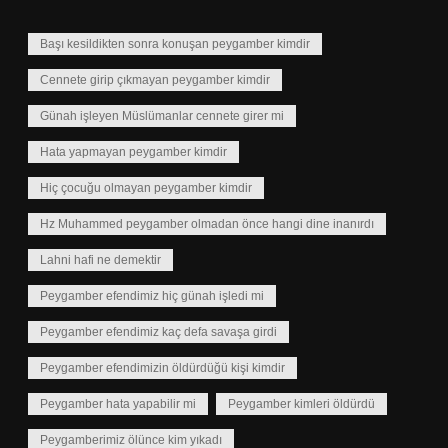
Başı kesildikten sonra konuşan peygamber kimdir
Cennete girip çıkmayan peygamber kimdir
Günah işleyen Müslümanlar cennete girer mi
Hata yapmayan peygamber kimdir
Hiç çocuğu olmayan peygamber kimdir
Hz Muhammed peygamber olmadan önce hangi dine inanırdı
Lahni hafi ne demektir
Peygamber efendimiz hiç günah işledi mi
Peygamber efendimiz kaç defa savaşa girdi
Peygamber efendimizin öldürdüğü kişi kimdir
Peygamber hata yapabilir mi
Peygamber kimleri öldürdü
Peygamberimiz ölünce kim yıkadı