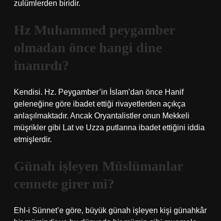
zulümlerden biridir.
Hz Muhammed peygamber
olmadan önce hangi dine
inanırdı?
Kendisi. Hz. Peygamber’in İslam’dan önce Hanif
geleneğine göre ibadet ettiği rivayetlerden açıkça
anlaşılmaktadır. Ancak Oryantalistler onun Mekkeli
müşrikler gibi Lat ve Uzza putlarına ibadet ettiğini iddia
etmişlerdir.
Günah işleyen Müslümanlar
cennete girer mi?
Ehl-i Sünnet’e göre, büyük günah işleyen kişi günahkâr