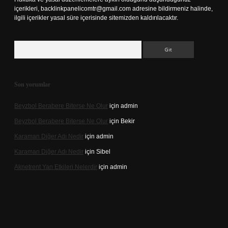
içerikleri,
backlinkpanelicomtr@gmail.com
adresine bildirmeniz halinde,
ilgili içerikler yasal süre içerisinde sitemizden kaldırılacaktır.
Arama
Son yorumlar
Beyzbol Berabere Biterse Ne Olur
için
admin
Beyzbol Berabere Biterse Ne Olur
için
Bekir
Karaman Diğer Adı Nedir
için
admin
Karaman Diğer Adı Nedir
için
Sibel
Aknetrent Yan Etkileri Nelerdir
için
admin