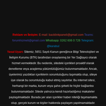
t mobil giriş
Reklam ve İletişim:
E-mail:
backlinkpaneli@gmail.com
Teams:
forumhizmeti@gmail.com
Whatsapp: 0262 606 0 726
Telegram:
@karabul
Yasal Uyarı:
Sitemiz, 5651 Sayılı Kanun gereğince Bilgi Teknolojileri ve
İletişim Kurumu (BTK) tarafından onaylanmış bir Yer Sağlayıcı olarak
hizmet vermektedir. Bu nedenle, sitedeki içerikleri proaktif olarak
denetleme veya araştırma yükümlülüğümüz bulunmamaktadır. Ancak,
üyelerimiz yazdıkları içeriklerin sorumluluğunu taşımakta olup, siteye
üye olarak bu sorumluluğu kabul etmiş sayılırlar. Bu internet sitesi,
herhangi bir marka, kurum veya şahıs şirketi ile hiçbir bağlantısı
bulunmamaktadır. Sitede yalnızca kendi hazırladığımız makaleler
paylaşılmaktadır. Burada yer alan içerikler haber niteliği taşımamakta
olup, gerçek kurum ve kişiler hakkında paylaşım yapılmamaktadır.