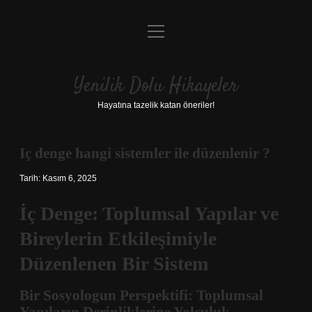
menüyü
Anasayfa
aç
Gizlilik Politikası
Yenilik Dolu Hikayeler
Yasal Uyarı
Hayatına tazelik katan öneriler!
Hakkımızda
Iç denge hangi sistemler ile düzenlenir ?
Tarih: Kasım 6, 2025
İç Denge: Toplumsal Yapılar ve
Bireylerin Etkileşimiyle
Düzenlenen Bir Sistem
Bir Sosyologun Perspektifi: Toplumsal