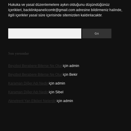
Hukuka ve yasal düzenlemelere aykırı olduğunu düşündüğünüz
içerikleri,
backlinkpanelicomtr@gmail.com
adresine bildirmeniz halinde,
ilgili içerikler yasal süre içerisinde sitemizden kaldırılacaktır.
Arama
Son yorumlar
Beyzbol Berabere Biterse Ne Olur
için
admin
Beyzbol Berabere Biterse Ne Olur
için
Bekir
Karaman Diğer Adı Nedir
için
admin
Karaman Diğer Adı Nedir
için
Sibel
Aknetrent Yan Etkileri Nelerdir
için
admin