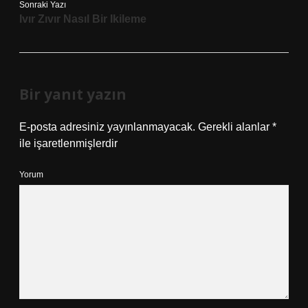
Sonraki Yazı
Ivır Zıvır Nasıl Bir Ikileme
Bir yanıt yazın
E-posta adresiniz yayınlanmayacak.
Gerekli alanlar
*
ile işaretlenmişlerdir
Yorum