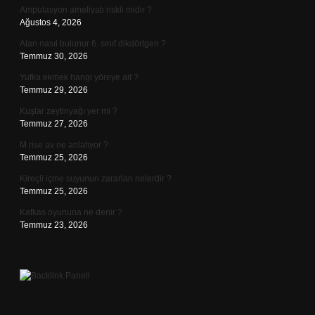
Amputasyon ameliyatı riskli midir ?
Ağustos 4, 2026
Alan nasıl bulunur 6. sınıf dikdörtgen ?
Temmuz 30, 2026
Yufka ekmek hangi yöreye ait ?
Temmuz 29, 2026
Kuşlar zeytinyağı yer mi ?
Temmuz 27, 2026
M rise av ne anlatıyor ?
Temmuz 25, 2026
Kireçli içme suyunun zararları nelerdir ?
Temmuz 25, 2026
Kafkas oyununa ne denir ?
Temmuz 23, 2026