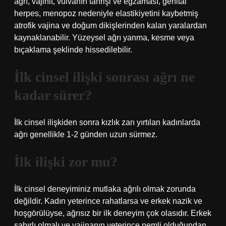
ağrı, vajinit, vulvanın tahrişi ve egzaması, genital
herpes, menopoz nedeniyle elastikiyetini kaybetmiş
atrofik vajina ve doğum dikişlerinden kalan yaralardan
kaynaklanabilir. Yüzeysel ağrı yanma, kesme veya
bıçaklama şeklinde hissedilebilir.
İlk cinsel ilişki sonrası ağrı ne
kadar sürer?
İlk cinsel ilişkiden sonra kızlık zarı yırtılan kadınlarda
ağrı genellikle 1-2 günden uzun sürmez.
İlk ilişki zor mu?
İlk cinsel deneyiminiz mutlaka ağrılı olmak zorunda
değildir. Kadın yeterince rahatlarsa ve erkek nazik ve
hoşgörülüyse, ağrısız bir ilk deneyim çok olasıdır. Erkek
sabırlı olmalı ve vajinanın yeterince nemli olduğundan