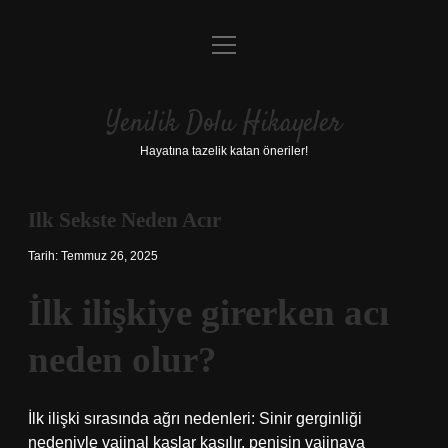
menüyü
Anasayfa
aç
Gizlilik Politikası
Yenilik Dolu Hikayeler
Yasal Uyarı
Hayatına tazelik katan öneriler!
Hakkımızda
Ilk Sekste Neden Acır
Tarih: Temmuz 26, 2025
İlk ilişkiye girerken acı
neden olur?
İlk ilişki sırasında ağrı nedenleri: Sinir gerginliği
nedeniyle vajinal kaslar kasılır, penisin vajinaya