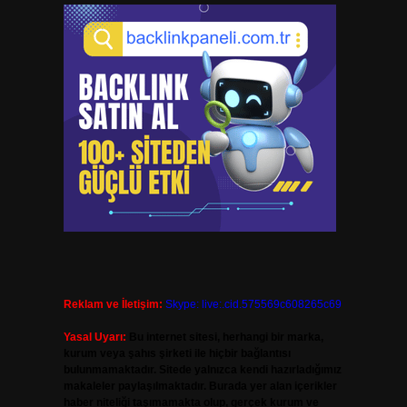
Reklam ve İletişim:
Skype: live:.cid.575569c608265c69
Yasal Uyarı:
Bu internet sitesi, herhangi bir marka,
kurum veya şahıs şirketi ile hiçbir bağlantısı
bulunmamaktadır. Sitede yalnızca kendi hazırladığımız
makaleler paylaşılmaktadır. Burada yer alan içerikler
haber niteliği taşımamakta olup, gerçek kurum ve