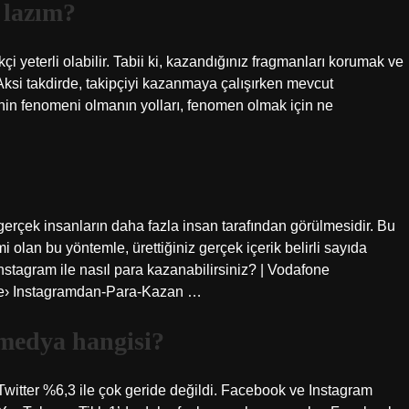
 lazım?
i yeterli olabilir. Tabii ki, kazandığınız fragmanları korumak ve
Aksi takdirde, takipçiyi kazanmaya çalışırken mevcut
in fenomeni olmanın yolları, fenomen olmak için ne
erçek insanların daha fazla insan tarafından görülmesidir. Bu
lan bu yöntemle, ürettiğiniz gerçek içerik belirli sayıda
nstagram ile nasıl para kazanabilirsiniz? | Vodafone
e› Instagramdan-Para-Kazan …
 medya hangisi?
itter %6,3 ile çok geride değildi. Facebook ve Instagram