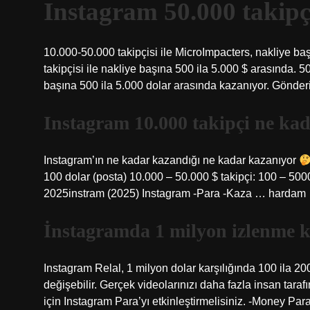
Instagram 50.000 takipç
10.000-50.000 takipçisi ile MicroImpacters, nakliye ba
takipçisi ile nakliye başına 500 ila 5.000 $ arasında. 5
başına 500 ila 5.000 dolar arasında kazanıyor. Gönderi
Instagram 10.000 takipçi ne ka
Instagram’ın ne kadar kazandığı ne kadar kazanıyor
100 dolar (posta) 10.000 – 50.000 $ takipçi: 100 – 500
2025instram (2025) Instagram -Para -Kaza … hardam
İnstagramda 1 milyon izlenme 
Instagram Relal, 1 milyon dolar karşılığında 100 ila 20
değişebilir. Gerçek videolarınızı daha fazla insan tar
için Instagram Para’yı etkinleştirmelisiniz. -Money Pa