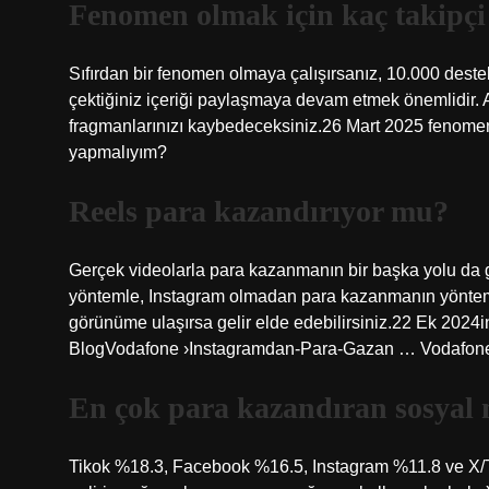
Fenomen olmak için kaç takipçi
Sıfırdan bir fenomen olmaya çalışırsanız, 10.000 destekç
çektiğiniz içeriği paylaşmaya devam etmek önemlidir. 
fragmanlarınızı kaybedeceksiniz.26 Mart 2025 fenomen
yapmalıyım?
Reels para kazandırıyor mu?
Gerçek videolarla para kazanmanın bir başka yolu da g
yöntemle, Instagram olmadan para kazanmanın yöntemi o
görünüme ulaşırsa gelir elde edebilirsiniz.22 Ek 2024i
BlogVodafone ›Instagramdan-Para-Gazan … Vodafon
En çok para kazandıran sosyal
Tikok %18.3, Facebook %16.5, Instagram %11.8 ve X/Tw