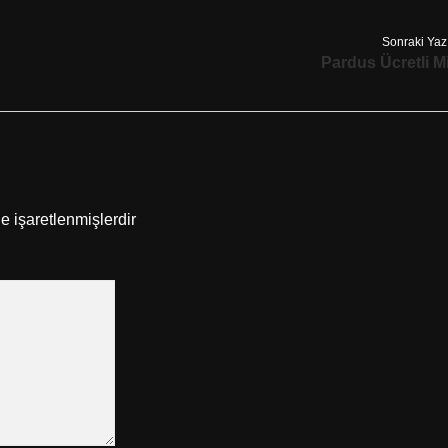
Sonraki Yaz
Pardus Ücretli M
le işaretlenmişlerdir