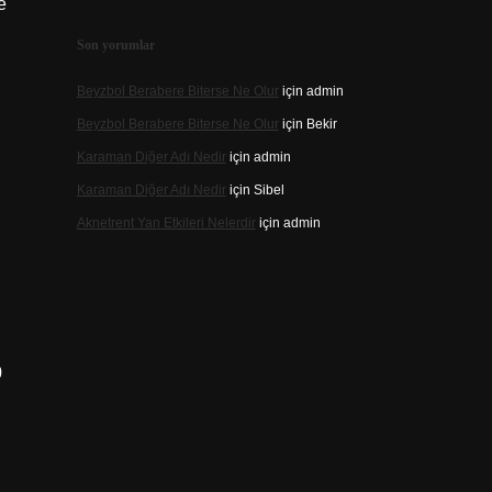
e
Son yorumlar
Beyzbol Berabere Biterse Ne Olur
için
admin
Beyzbol Berabere Biterse Ne Olur
için
Bekir
Karaman Diğer Adı Nedir
için
admin
Karaman Diğer Adı Nedir
için
Sibel
Aknetrent Yan Etkileri Nelerdir
için
admin
0