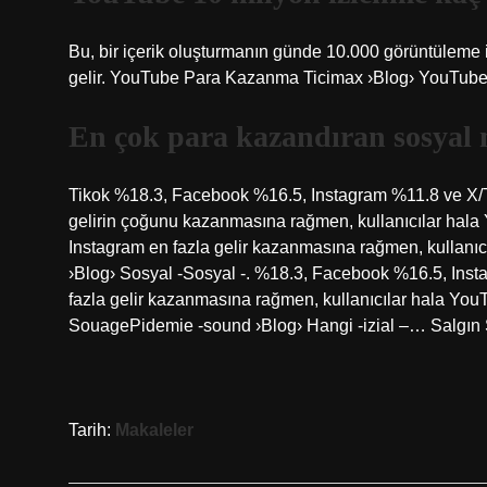
Bu, bir içerik oluşturmanın günde 10.000 görüntüleme
gelir. YouTube Para Kazanma Ticimax ›Blog› YouTu
En çok para kazandıran sosyal
Tikok %18.3, Facebook %16.5, Instagram %11.8 ve X/Tw
gelirin çoğunu kazanmasına rağmen, kullanıcılar hala
Instagram en fazla gelir kazanmasına rağmen, kullanı
›Blog› Sosyal -Sosyal -. %18.3, Facebook %16.5, Inst
fazla gelir kazanmasına rağmen, kullanıcılar hala You
SouagePidemie -sound ›Blog› Hangi -izial –… Salgın 
Tarih:
Makaleler