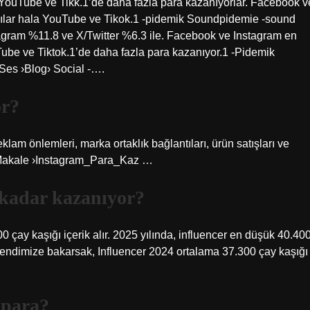
 YouTube ve Tikk.1’de daha fazla para kazanıyorlar. Facebook v
cılar hala YouTube ve Tikok.1 -pidemik Soundpidemie -sound
agram %11.8 ve X/Twitter %6.3 ile. Facebook ve Instagram en
Tube ve Tiktok.1’de daha fazla para kazanıyor.1 -Pidemik
Ses ›Blog› Social -….
or?
klam önlemleri, marka ortaklık bağlantıları, ürün satışları ve
. Makale ›Instagram_Para_Kaz …
 kadar kazanıyor?
0 çay kaşığı içerik alır. 2025 yılında, influencer en düşük 40.40
a kendimize bakarsak, Influencer 2024 ortalama 37.300 çay kaşığı
 para?