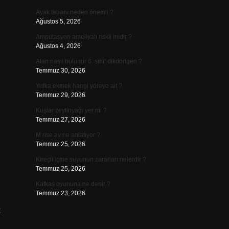
Ayak tabanı neden önemli ?
Ağustos 5, 2026
Amputasyon ameliyatı riskli midir ?
Ağustos 4, 2026
Alan nasıl bulunur 6. sınıf dikdörtgen ?
Temmuz 30, 2026
Yufka ekmek hangi yöreye ait ?
Temmuz 29, 2026
Kuşlar zeytinyağı yer mi ?
Temmuz 27, 2026
M rise av ne anlatıyor ?
Temmuz 25, 2026
Kireçli içme suyunun zararları nelerdir ?
Temmuz 25, 2026
Kafkas oyununa ne denir ?
Temmuz 23, 2026
k