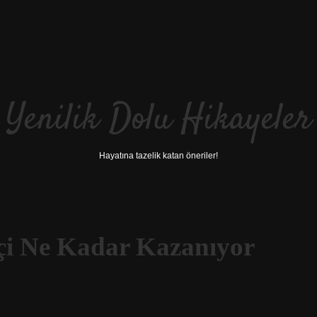
Yenilik Dolu Hikayeler
Hayatına tazelik katan öneriler!
çi Ne Kadar Kazanıyor