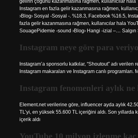
gelirin çoğunu kazanmasına rağmen, kullanıcılar hala
Instagram en fazla gelir kazanmasına rağmen, kullanı
›Blog› Sosyal -Sosyal -. %18.3, Facebook %16.5, Inst
fazla gelir kazanmasına rağmen, kullanıcılar hala You
SouagePidemie -sound ›Blog› Hangi -izial –… Salgın 
Instagram neye göre para veriy
Instagram’a sponsorlu katkılar, “Shoutout” adı verilen re
Instagram makaraları ve Instagram canlı programları
Instagram fenomenleri aylık ne
Element.net verilerine göre, influencer ayda aylık 42.50
TL’yi, en yüksek 55.600 TL içeriğini aldı. Son yıllard
içerik aldı
YouTube 10 milyon izlenme kaç