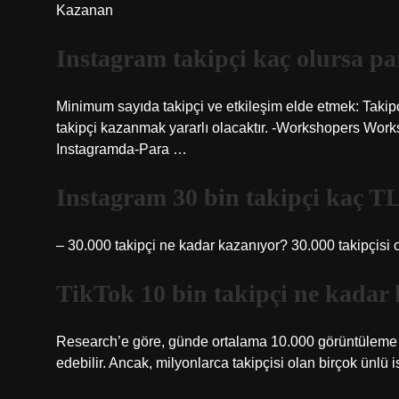
Kazanan
Instagram takipçi kaç olursa pa
Minimum sayıda takipçi ve etkileşim elde etmek: Takipç
takipçi kazanmak yararlı olacaktır. -Workshopers Wo
Instagramda-Para …
Instagram 30 bin takipçi kaç T
– 30.000 takipçi ne kadar kazanıyor? 30.000 takipçisi o
TikTok 10 bin takipçi ne kadar
Research’e göre, günde ortalama 10.000 görüntüleme ol
edebilir. Ancak, milyonlarca takipçisi olan birçok ünlü i