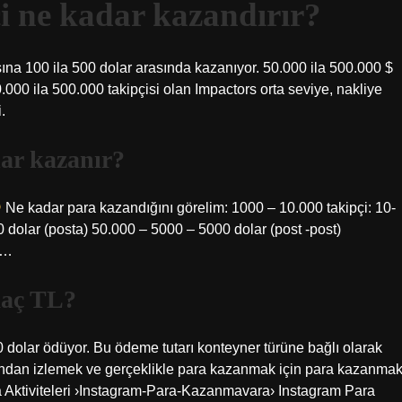
i ne kadar kazandırır?
şına 100 ila 500 dolar arasında kazanıyor. 50.000 ila 500.000 $
0.000 ila 500.000 takipçisi olan Impactors orta seviye, nakliye
.
dar kazanır?
Ne kadar para kazandığını görelim: 1000 – 10.000 takipçi: 10-
0 dolar (posta) 50.000 – 5000 – 5000 dolar (post -post)
 …
kaç TL?
0 dolar ödüyor. Bu ödeme tutarı konteyner türüne bağlı olarak
afından izlemek ve gerçeklikle para kazanmak için para kazanma
ra Aktiviteleri ›Instagram-Para-Kazanmavara› Instagram Para