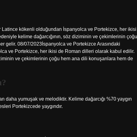
r Latince kökenli olduğundan İspanyolca ve Portekizce, her ikisi
 nedeniyle kelime dağarcığının, söz diziminin ve çekimlerinin çoğ
er gelir. 08/07/2023İspanyolca ve Portekizce Arasındaki
a ve Portekizce, her ikisi de Roman dilleri olarak kabul edilir.
diziminin ve çekimlerinin çoğu hem ana dili konuşanlara hem de
ı?
an daha yumuşak ve melodiktir. Kelime dağarcığı %70 yaygın
leri Portekizcede yaygındır.