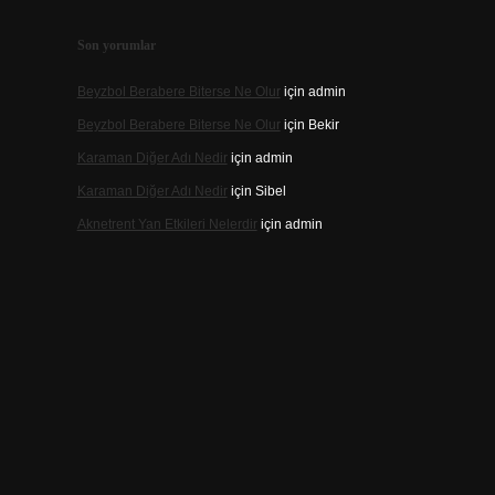
Son yorumlar
Beyzbol Berabere Biterse Ne Olur
için
admin
Beyzbol Berabere Biterse Ne Olur
için
Bekir
Karaman Diğer Adı Nedir
için
admin
Karaman Diğer Adı Nedir
için
Sibel
Aknetrent Yan Etkileri Nelerdir
için
admin