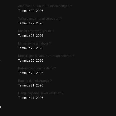
Alan nasıl bulunur 6. sınıf dikdörtgen ?
Temmuz 30, 2026
Yufka ekmek hangi yöreye ait ?
Temmuz 29, 2026
Kuşlar zeytinyağı yer mi ?
Temmuz 27, 2026
M rise av ne anlatıyor ?
Temmuz 25, 2026
Kireçli içme suyunun zararları nelerdir ?
a
Temmuz 25, 2026
Kafkas oyununa ne denir ?
Temmuz 23, 2026
Bap ne demek Arapça ?
Temmuz 21, 2026
Hangi hayvana şeker verilmez ?
Temmuz 17, 2026
n