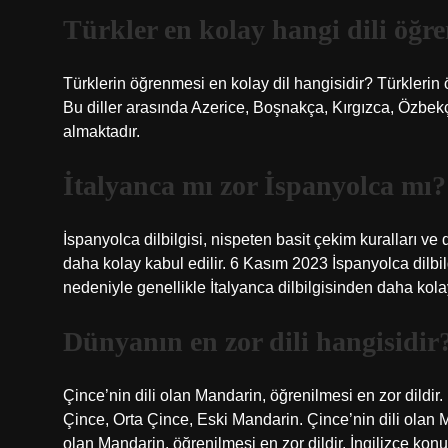
Türkler en kolay hangi dili öğre
Türklerin öğrenmesi en kolay dil hangisidir? Türklerin ö
Bu diller arasında Azerice, Boşnakça, Kırgızca, Özbekç
almaktadır.
İtalyanca mı zor İspanyolca mı?
İspanyolca dilbilgisi, nispeten basit çekim kuralları ve d
daha kolay kabul edilir. 6 Kasım 2023 İspanyolca dilbilgi
nedeniyle genellikle İtalyanca dilbilgisinden daha kolay
Dünyanın en zor dili hangisidir
Çince’nin dili olan Mandarin, öğrenilmesi en zor dildir.
Çince, Orta Çince, Eski Mandarin. Çince’nin dili olan 
olan Mandarin, öğrenilmesi en zor dildir. İngilizce kon