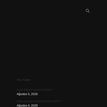
Sidebar
Son Yazılar
ilbet mobil 
Ayak tabanı neden önemli ?
Ağustos 5, 2026
Amputasyon ameliyatı riskli midir ?
Ağustos 4, 2026