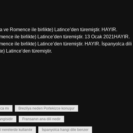
a ve Romence ile birlikte) Latince’den türemiştir. HAYIR.
omence ile birlikte) Latince’den türemiştir. 13 Ocak 2021HAYIR.
ence ile birlikte) Latince’den türemiştir. HAYIR. İspanyolca dili
e) Latince’den türemiştir.
lca mı
Brezilya neden Portekizce konuşur
angisidir
Fransanın ana dili nedir
i nerelerde kullanılır
İspanyolca hangi dile benzer