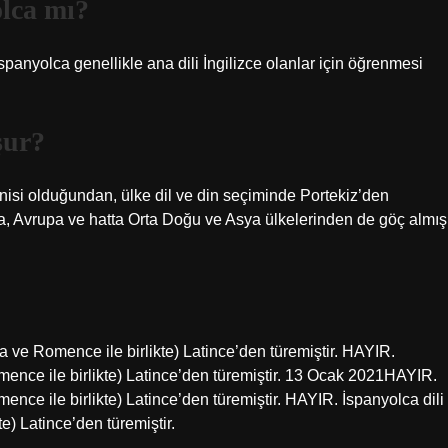
lca mı?
spanyolca genellikle ana dili İngilizce olanlar için öğrenmesi
şur?
lonisi olduğundan, ülke dil ve din seçiminde Portekiz’den
frika, Avrupa ve hatta Orta Doğu ve Asya ülkelerinden de göç almış
a ve Romence ile birlikte) Latince’den türemiştir. HAYIR.
omence ile birlikte) Latince’den türemiştir. 13 Ocak 2021HAYIR.
ence ile birlikte) Latince’den türemiştir. HAYIR. İspanyolca dili
e) Latince’den türemiştir.