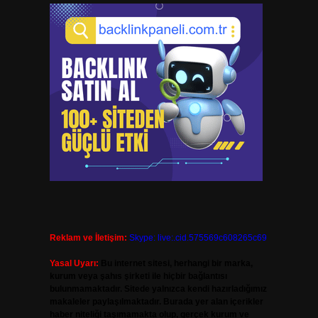
u
Reklam ve İletişim:
Skype: live:.cid.575569c608265c69
Yasal Uyarı:
Bu internet sitesi, herhangi bir marka,
kurum veya şahıs şirketi ile hiçbir bağlantısı
bulunmamaktadır. Sitede yalnızca kendi hazırladığımız
makaleler paylaşılmaktadır. Burada yer alan içerikler
haber niteliği taşımamakta olup, gerçek kurum ve