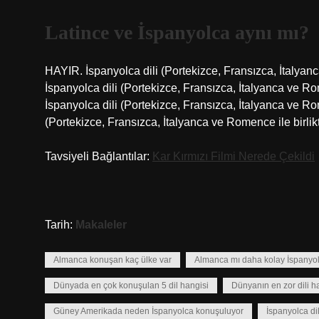
Latince ve İspanyolca aynı mı?
HAYIR. İspanyolca dili (Portekizce, Fransızca, İtalyanc
İspanyolca dili (Portekizce, Fransızca, İtalyanca ve R
İspanyolca dili (Portekizce, Fransızca, İtalyanca ve Rom
(Portekizce, Fransızca, İtalyanca ve Romence ile birlikt
Tavsiyeli Bağlantılar:
Kar Kırmızı Filmi Nerede Çekildi
Tarih:
Makaleler
Almanca konuşan kaç ülke var
Almanca mı daha kolay İspanyo
Dünyada en çok konuşulan 5 dil hangisi
Dünyanın en zor dili h
Güney Amerikada neden İspanyolca konuşuluyor
İspanyolca dil