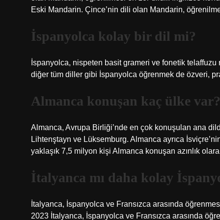
Eski Mandarin. Çince’nin dili olan Mandarin, öğrenilmes
İspanyolca kolay bir dil mi?
İspanyolca, nispeten basit grameri ve fonetik telaffuzu 
diğer tüm diller gibi İspanyolca öğrenmek de özveri, prat
Almanca konuşan kaç ülke var
Almanca, Avrupa Birliği’nde en çok konuşulan ana dildi
Lihtenştayn ve Lüksemburg. Almanca ayrıca İsviçre’nin 
yaklaşık 7,5 milyon kişi Almanca konuşan azınlık olar
İtalyanca mı daha kolay İspany
İtalyanca, İspanyolca ve Fransızca arasında öğrenmesi
2023 İtalyanca, İspanyolca ve Fransızca arasında öğre