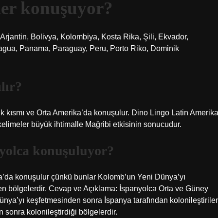
ler konuşuyor?
Arjantin, Bolivya, Kolombiya, Kosta Rika, Şili, Ekvador,
agua, Panama, Paraguay, Peru, Porto Riko, Dominik
lır?
 kısmı ve Orta Amerika’da konuşulur. Dino Lingo Latin Amerik
 kelimeler büyük ihtimalle Mağribi etkisinin sonucudur.
yolca konuşuluyor?
a’da konuşulur çünkü bunlar Kolomb’un Yeni Dünya’yı
len bölgelerdir. Cevap ve Açıklama: İspanyolca Orta ve Güney
ya’yı keşfetmesinden sonra İspanya tarafından kolonileştirile
sonra kolonileştirdiği bölgelerdir.