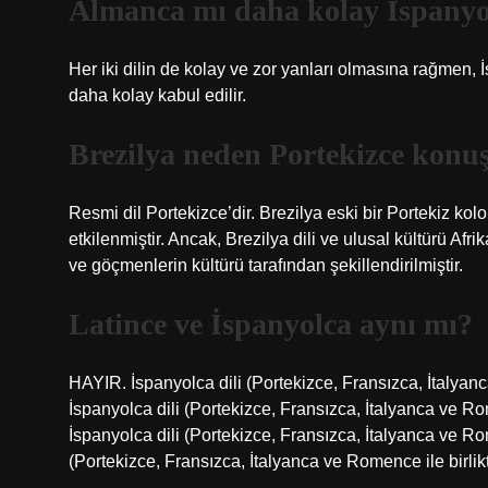
Almanca mı daha kolay İspanyo
Her iki dilin de kolay ve zor yanları olmasına rağmen, İ
daha kolay kabul edilir.
Brezilya neden Portekizce konu
Resmi dil Portekizce’dir. Brezilya eski bir Portekiz ko
etkilenmiştir. Ancak, Brezilya dili ve ulusal kültürü A
ve göçmenlerin kültürü tarafından şekillendirilmiştir.
Latince ve İspanyolca aynı mı?
HAYIR. İspanyolca dili (Portekizce, Fransızca, İtalyanc
İspanyolca dili (Portekizce, Fransızca, İtalyanca ve R
İspanyolca dili (Portekizce, Fransızca, İtalyanca ve Rom
(Portekizce, Fransızca, İtalyanca ve Romence ile birlikt