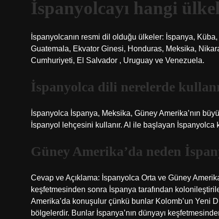
İspanyolcayı hangi ülke
İspanyolcanın resmi dil olduğu ülkeler: İspanya, Küba, 
Guatemala, Ekvator Ginesi, Honduras, Meksika, Nikar
Cumhuriyeti, El Salvador , Uruguay ve Venezuela.
İspanyolca dili nerelerde kullanı
İspanyolca İspanya, Meksika, Güney Amerika’nın büyük
İspanyol lehçesini kullanır. Al ile başlayan İspanyolca
Güney Amerika’da neden İspan
Cevap ve Açıklama: İspanyolca Orta ve Güney Amerik
keşfetmesinden sonra İspanya tarafından kolonileştiri
Amerika’da konuşulur çünkü bunlar Kolomb’un Yeni Dün
bölgelerdir. Bunlar İspanya’nın dünyayı keşfetmesinden 