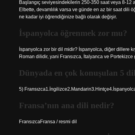
Başlangıç ​​seviyesindekilerin 250-350 saat veya 8-12 a
Elbette, devamlılık varsa ve günde en az bir saat dili 
ne kadar iyi öğrendiğinize bağlı olarak değişir.
İspanyolca öğrenmek zor mu?
İspanyolca zor bir dil midir? İspanyolca, diğer dillere k
Roman dilidir, yani Fransızca, İtalyanca ve Portekizce g
Dünyada en çok konuşulan 5 dil
5) Fransızca1.İngilizce2.Mandarin3.Hintçe4.İspanyolc
Fransa’nın ana dili nedir?
FransızcaFransa / resmi dil