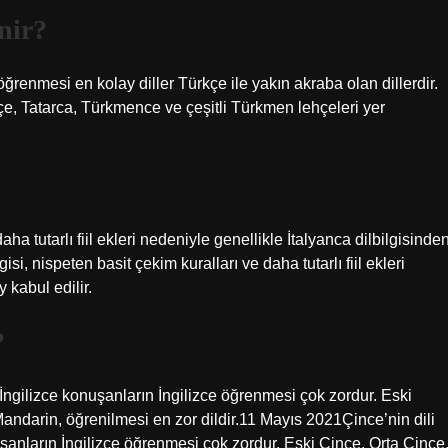
nir?
ğrenmesi en kolay diller Türkçe ile yakın akraba olan dillerdir.
e, Tatarca, Türkmence ve çeşitli Türkmen lehçeleri yer
aha tutarlı fiil ekleri nedeniyle genellikle İtalyanca dilbilgisinde
si, nispeten basit çekim kuralları ve daha tutarlı fiil ekleri
 kabul edilir.
?
 İngilizce konuşanların İngilizce öğrenmesi çok zordur. Eski
Mandarin, öğrenilmesi en zor dildir.11 Mayıs 2021Çince’nin dili
uşanların İngilizce öğrenmesi çok zordur. Eski Çince, Orta Çince