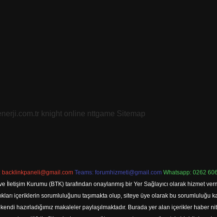
nerji.com.tr
knight online
nttgame
Sitemap
:
backlinkpaneli@gmail.com
Teams:
forumhizmeti@gmail.com
Whatsapp: 0262 606
ve İletişim Kurumu (BTK) tarafından onaylanmış bir Yer Sağlayıcı olarak hizmet verm
rı içeriklerin sorumluluğunu taşımakta olup, siteye üye olarak bu sorumluluğu kabul
a kendi hazırladığımız makaleler paylaşılmaktadır. Burada yer alan içerikler haber 