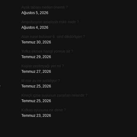
Ayak tabanı neden önemli ?
Ağustos 5, 2026
Amputasyon ameliyatı riskli midir ?
Ağustos 4, 2026
Alan nasıl bulunur 6. sınıf dikdörtgen ?
Temmuz 30, 2026
Yufka ekmek hangi yöreye ait ?
Temmuz 29, 2026
Kuşlar zeytinyağı yer mi ?
Temmuz 27, 2026
M rise av ne anlatıyor ?
r
Temmuz 25, 2026
Kireçli içme suyunun zararları nelerdir ?
Temmuz 25, 2026
Kafkas oyununa ne denir ?
Temmuz 23, 2026