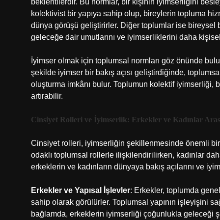
beklentilerdir. Bu normlar, bir kişinin iyimserliğini bes
kolektivist bir yapıya sahip olup, bireylerin topluma hi
dünya görüşü geliştirirler. Diğer toplumlar ise bireysel
geleceğe dair umutlarını ve iyimserliklerini daha kişisel
İyimser olmak için toplumsal normları göz önünde bulun
şekilde iyimser bir bakış açısı geliştirdiğinde, toplum
oluşturma imkânı bulur. Toplumun kolektif iyimserliği, bir
artırabilir.
Cinsiyet Rolleri ve İyimserlik: Erkekler ve Kadınlar Ara
Cinsiyet rolleri, iyimserliğin şekillenmesinde önemli bir
odaklı toplumsal rollerle ilişkilendirilirken, kadınlar da
erkeklerin ve kadınların dünyaya bakış açılarını ve iyimse
Erkekler ve Yapısal İşlevler
: Erkekler, toplumda gene
sahip olarak görülürler. Toplumsal yapının işleyişini sa
bağlamda, erkeklerin iyimserliği çoğunlukla geleceği şek