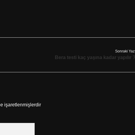
Sonraki Yaz
Bera testi kaç yaşına kadar yapılır 
le işaretlenmişlerdir