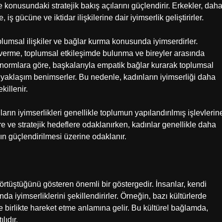
konusundaki stratejik bakış açılarını güçlendirir. Erkekler, dah
 gücüne ve iktidar ilişkilerine dair iyimserlik geliştirirler.
plumsal ilişkiler ve bağlar kurma konusunda iyimserdirler.
m verme, toplumsal etkileşimde bulunma ve bireyler arasında
 normlara göre, başkalarıyla empatik bağlar kurarak toplumsal
aklaşım benimserler. Bu nedenle, kadınların iyimserliği daha
killenir.
ınların iyimserlikleri genellikle toplumun yapılandırılmış işlevlerin
e ve stratejik hedeflere odaklanırken, kadınlar genellikle daha
ın güçlendirilmesi üzerine odaklanır.
l örtüştüğünü gösteren önemli bir göstergedir. İnsanlar, kendi
da iyimserliklerini şekillendirirler. Örneğin, bazı kültürlerde
 birlikte hareket etme anlamına gelir. Bu kültürel bağlamda,
lıdır.