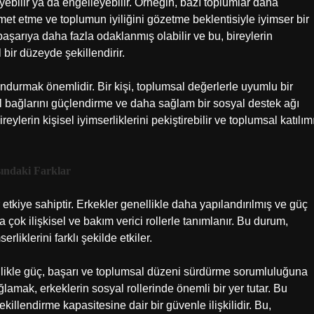
leyebilir ya da engelleyebilir. Örneğin, bazı toplumlar daha
zmet etme ve toplumun iyiliğini gözetme beklentisiyle iyimser bir
 başarıya daha fazla odaklanmış olabilir ve bu, bireylerin
 bir düzeyde şekillendirir.
durmak önemlidir. Bir kişi, toplumsal değerlerle uyumlu bir
sal bağlarını güçlendirme ve daha sağlam bir sosyal destek ağı
eylerin kişisel iyimserliklerini pekiştirebilir ve toplumsal katılım
sındaki Farklar
 etkiye sahiptir. Erkekler genellikle daha yapılandırılmış ve güç
ha çok ilişkisel ve bakım verici rollerle tanımlanır. Bu durum,
rliklerini farklı şekilde etkiler.
llikle güç, başarı ve toplumsal düzeni sürdürme sorumluluğuna
ğlamak, erkeklerin sosyal rollerinde önemli bir yer tutar. Bu
illendirme kapasitesine dair bir güvenle ilişkilidir. Bu,