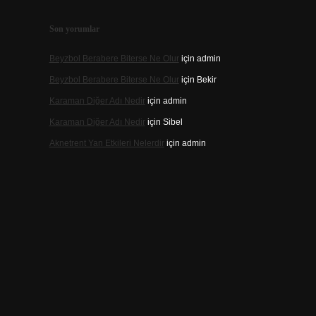
Son yorumlar
Beyzbol Berabere Biterse Ne Olur
için
admin
Beyzbol Berabere Biterse Ne Olur
için
Bekir
Karaman Diğer Adı Nedir
için
admin
Karaman Diğer Adı Nedir
için
Sibel
Aknetrent Yan Etkileri Nelerdir
için
admin
n