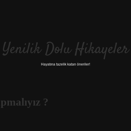
Yenilik Dolu Hikayeler
Hayatına tazelik katan öneriler!
apmalıyız ?