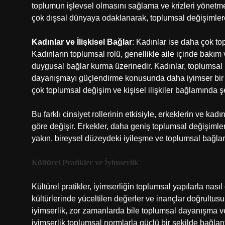
toplumun işlevsel olmasını sağlama ve krizleri yönetme 
çok dışsal dünyaya odaklanarak, toplumsal değişimlere, iş
Kadınlar ve İlişkisel Bağlar
: Kadınlar ise daha çok to
Kadınların toplumsal rolü, genellikle aile içinde bakı
duygusal bağlar kurma üzerinedir. Kadınlar, toplumsal
dayanışmayı güçlendirme konusunda daha iyimser bir y
çok toplumsal değişim ve kişisel ilişkiler bağlamında şe
Bu farklı cinsiyet rollerinin etkisiyle, erkeklerin ve kad
göre değişir. Erkekler, daha geniş toplumsal değişimler
yakın, bireysel düzeydeki iyileşme ve toplumsal bağlar
Kültürel Pratikler ve İyimserlik
Kültürel pratikler, iyimserliğin toplumsal yapılarla nası
kültürlerinde yüceltilen değerler ve inançlar doğrultusun
iyimserlik, zor zamanlarda bile toplumsal dayanışma ve
iyimserlik toplumsal normlarla güçlü bir şekilde bağlantı