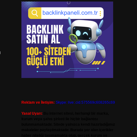
ı
Reklam ve İletişim:
Skype: live:.cid.575569c608265c69
Yasal Uyarı:
Bu internet sitesi, herhangi bir marka,
kurum veya şahıs şirketi ile hiçbir bağlantısı
bulunmamaktadır. Sitede yalnızca kendi hazırladığımız
makaleler paylaşılmaktadır. Burada yer alan içerikler
haber niteliği taşımamakta olup, gerçek kurum ve