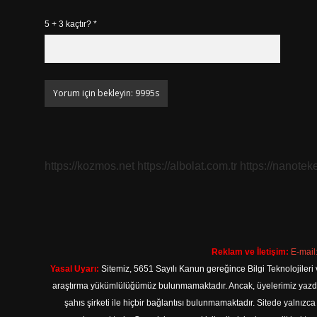
5 + 3 kaçtır?
*
https://kozmos.net
https://albolat.com.tr
https://nanoteke
Reklam ve İletişim:
E-mail
Yasal Uyarı:
Sitemiz, 5651 Sayılı Kanun gereğince Bilgi Teknolojileri 
araştırma yükümlülüğümüz bulunmamaktadır. Ancak, üyelerimiz yazdıkla
şahıs şirketi ile hiçbir bağlantısı bulunmamaktadır. Sitede yalnızc