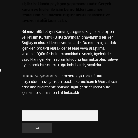
a
kişiler hakkında paylaşım yapılmamaktadır. Gerçek
kurum ve kişiler ile isim benzerlikleri tamamen
tesadüfidir. Sitemizdeki bilgiler taslak halindedir ve
tavsiye niteliği taşımazlar.
Sitemiz, 5651 Sayılı Kanun gereğince Bilgi Teknolojileri
ve İletişim Kurumu (BTK) tarafından onaylanmış bir Yer
Sağlayıcı olarak hizmet vermektedir. Bu nedenle, sitedeki
içerikleri proaktif olarak denetleme veya araştırma
yükümlülüğümüz bulunmamaktadır. Ancak, üyelerimiz
yazdıkları içeriklerin sorumluluğunu taşımakta olup, siteye
üye olarak bu sorumluluğu kabul etmiş sayılırlar.
e
Hukuka ve yasal düzenlemelere aykırı olduğunu
düşündüğünüz içerikleri,
backlinkpanelicomtr@gmail.com
adresine bildirmeniz halinde, ilgili içerikler yasal süre
içerisinde sitemizden kaldırılacaktır.
Arama