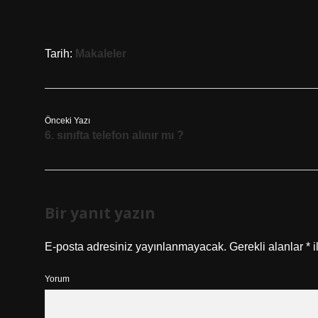
Tarih:
Makaleler
Önceki Yazı
6. sınıfta telefon alınır mı ?
Bir yanıt yazın
E-posta adresiniz yayınlanmayacak.
Gerekli alanlar
*
i
Yorum