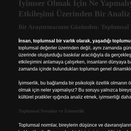
İyimser Olmak İçin Ne Yapmalıy
Etkileşimi Üzerinden Bir Analiz
Bir Araştırmacının Gözünden: Toplumsal Y
İnsan, toplumsal bir varlık olarak, yaşadığı toplumun
toplumsal değerler üzerinden değil, aynı zamanda günlü
üzerinde oluşturduğu baskılar aracılığıyla da gerçekleşi
etkileşimini anlamaya çalışırken, insanların dünyaya ba
zamanda içinde bulundukları toplumun genel dinamikle
İyimserlik, bu bağlamda bir psikolojik özellik olmanın ö
olmak için neler yapmalıyız? Bu soruyu yalnızca bireysel
kültürel pratikler ışığında analiz etmek, iyimserliği da
Toplumsal Normlar ve İyimserlik
Toplumsal normlar, bireylerin düşünce ve davranışlarını