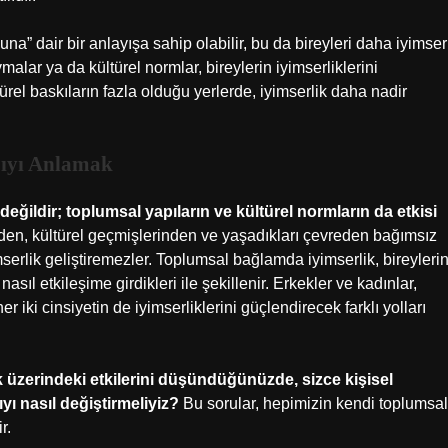
una” dair bir anlayışa sahip olabilir, bu da bireyleri daha iyimser
vmalar ya da kültürel normlar, bireylerin iyimserliklerini
ltürel baskıların fazla olduğu yerlerde, iyimserlik daha nadir
pıyı Anlamak
 değildir; toplumsal yapıların ve kültürel normların da etkisi
inden, kültürel geçmişlerinden ve yaşadıkları çevreden bağımsız
serlik geliştiremezler. Toplumsal bağlamda iyimserlik, bireyleri
nasıl etkileşime girdikleri ile şekillenir. Erkekler ve kadınlar,
er iki cinsiyetin de iyimserliklerini güçlendirecek farklı yolları
ik üzerindeki etkilerini düşündüğünüzde, sizce kişisel
yı nasıl değiştirmeliyiz?
Bu sorular, hepimizin kendi toplumsal
r.