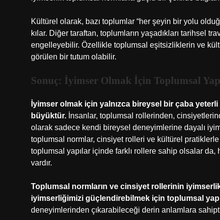
Kültürel olarak, bazı toplumlar “her şeyin bir yolu olduğ
kılar. Diğer taraftan, toplumların yaşadıkları tarihsel tra
engelleyebilir. Özellikle toplumsal eşitsizliklerin ve kü
görülen bir tutum olabilir.
Sonuç: İyimser Olmak İçin Toplumsal Ya
İyimser olmak için yalnızca bireysel bir çaba yeterli
büyüktür.
İnsanlar, toplumsal rollerinden, cinsiyetler
olarak sadece kendi bireysel deneyimlerine dayalı iyim
toplumsal normlar, cinsiyet rolleri ve kültürel pratiklerle 
toplumsal yapılar içinde farklı rollere sahip olsalar da, h
vardır.
Toplumsal normların ve cinsiyet rollerinin iyimserl
iyimserliğimizi güçlendirebilmek için toplumsal yapı
deneyimlerinden çıkarabileceği derin anlamlara sahipti