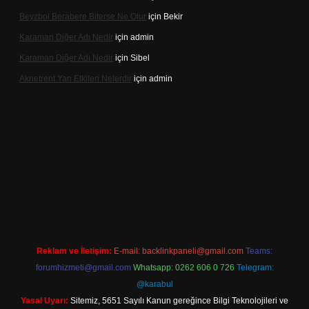
Beyzbol Berabere Biterse Ne Olur
için
Bekir
Karaman Diğer Adı Nedir
için
admin
Karaman Diğer Adı Nedir
için
Sibel
Aknetrent Yan Etkileri Nelerdir
için
admin
 giriş
Reklam ve İletişim:
E-mail:
backlinkpaneli@gmail.com
Teams:
forumhizmeti@gmail.com
Whatsapp: 0262 606 0 726
Telegram:
@karabul
Yasal Uyarı:
Sitemiz, 5651 Sayılı Kanun gereğince Bilgi Teknolojileri ve