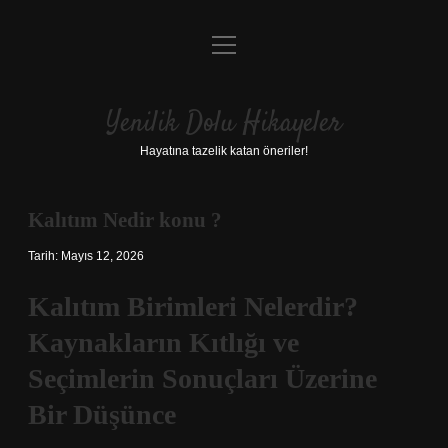
menüyü
Anasayfa
aç
Gizlilik Politikası
Yenilik Dolu Hikayeler
Yasal Uyarı
Hayatına tazelik katan öneriler!
Hakkımızda
Kalıtım Nedir konu ?
Tarih: Mayıs 12, 2026
Kalıtım Birimleri Nelerdir?
Kaynakların Kıtlığı ve
Seçimlerin Sonuçları Üzerine
Bir Düşünce