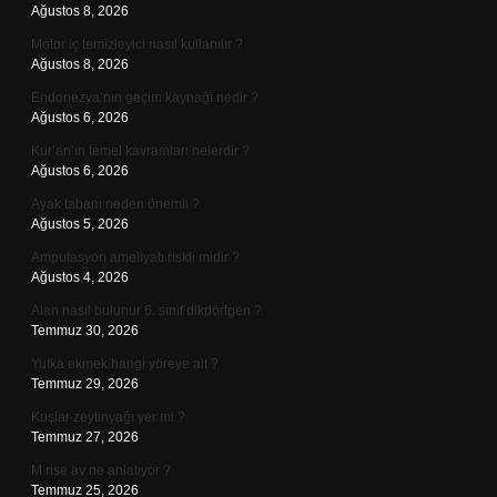
Ağustos 8, 2026
Motor iç temizleyici nasıl kullanılır ?
Ağustos 8, 2026
Endonezya’nın geçim kaynağı nedir ?
Ağustos 6, 2026
Kur’an’ın temel kavramları nelerdir ?
Ağustos 6, 2026
Ayak tabanı neden önemli ?
Ağustos 5, 2026
Amputasyon ameliyatı riskli midir ?
Ağustos 4, 2026
Alan nasıl bulunur 6. sınıf dikdörtgen ?
Temmuz 30, 2026
Yufka ekmek hangi yöreye ait ?
Temmuz 29, 2026
Kuşlar zeytinyağı yer mi ?
Temmuz 27, 2026
M rise av ne anlatıyor ?
Temmuz 25, 2026