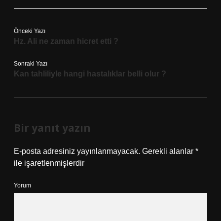
Önceki Yazı
Hz. Ali ne zaman hicret etti ?
Sonraki Yazı
Kan tahliliyle hangi hastalıklar belli olur ?
Bir yanıt yazın
E-posta adresiniz yayınlanmayacak.
Gerekli alanlar
*
ile işaretlenmişlerdir
Yorum