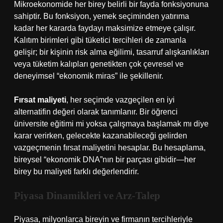
Mikroekonomide her birey belirli bir fayda fonksiyonuna
sahiptir. Bu fonksiyon, yemek seçiminden yatırıma
kadar her kararda faydayı maksimize etmeye çalışır.
Kalıtım birimleri gibi tüketici tercihleri de zamanla
gelişir; bir kişinin risk alma eğilimi, tasarruf alışkanlıkları
veya tüketim kalıpları genetikten çok çevresel ve
deneyimsel “ekonomik miras” ile şekillenir.
Fırsat maliyeti
, her seçimde vazgeçilen en iyi
alternatifin değeri olarak tanımlanır. Bir öğrenci
üniversite eğitimi mi yoksa çalışmaya başlamak mı diye
karar verirken, gelecekte kazanabileceği gelirden
vazgeçmenin fırsat maliyetini hesaplar. Bu hesaplama,
bireysel “ekonomik DNA”nın bir parçası gibidir—her
birey bu maliyeti farklı değerlendirir.
Piyasa Dinamikleri ve Arz‑Talep
Piyasa, milyonlarca bireyin ve firmanın tercihleriyle