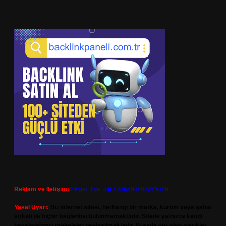
Reklam ve İletişim:
Skype: live:.cid.575569c608265c69
Yasal Uyarı:
Bu internet sitesi, herhangi bir marka, kurum veya şahıs
şirketi ile hiçbir bağlantısı bulunmamaktadır. Sitede yalnızca kendi
hazırladığımız makaleler paylaşılmaktadır. Burada yer alan içerikler