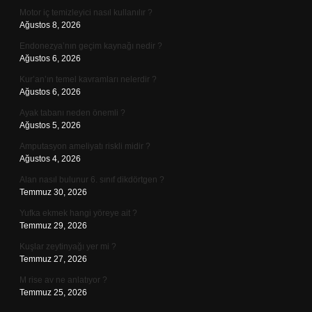
Motor iç temizleyici nasıl kullanılır ?
Ağustos 8, 2026
Endonezya’nın geçim kaynağı nedir ?
Ağustos 6, 2026
Kur’an’ın temel kavramları nelerdir ?
Ağustos 6, 2026
Ayak tabanı neden önemli ?
Ağustos 5, 2026
Amputasyon ameliyatı riskli midir ?
Ağustos 4, 2026
Alan nasıl bulunur 6. sınıf dikdörtgen ?
Temmuz 30, 2026
Yufka ekmek hangi yöreye ait ?
Temmuz 29, 2026
Kuşlar zeytinyağı yer mi ?
Temmuz 27, 2026
M rise av ne anlatıyor ?
Temmuz 25, 2026