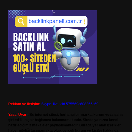
Reklam ve İletişim:
Skype: live:.cid.575569c608265c69
Yasal Uyarı:
Bu internet sitesi, herhangi bir marka, kurum veya şahıs
şirketi ile hiçbir bağlantısı bulunmamaktadır. Sitede yalnızca kendi
hazırladığımız makaleler paylaşılmaktadır. Burada yer alan içerikler
haber niteliği taşımamakta olup, gerçek kurum ve kişiler hakkında