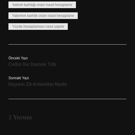
Yatırım karlılığı oranı nasıl hesaplanır
Yatırımın karlılık oranı nasıl hesaplanır
Yüzde hesaplaması nasıl yapılır
Önceki Yazı
Celbe Ne Demek Tdk
Sonraki Yazı
Hayırın Zıt Anlamlısı Nedir
2 Yorum