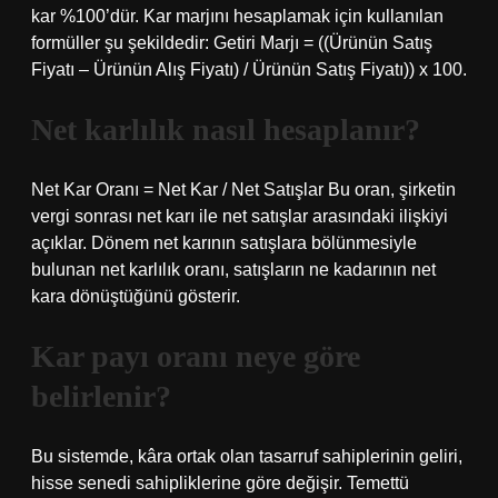
kar %100’dür. Kar marjını hesaplamak için kullanılan
formüller şu şekildedir: Getiri Marjı = ((Ürünün Satış
Fiyatı – Ürünün Alış Fiyatı) / Ürünün Satış Fiyatı)) x 100.
Net karlılık nasıl hesaplanır?
Net Kar Oranı = Net Kar / Net Satışlar Bu oran, şirketin
vergi sonrası net karı ile net satışlar arasındaki ilişkiyi
açıklar. Dönem net karının satışlara bölünmesiyle
bulunan net karlılık oranı, satışların ne kadarının net
kara dönüştüğünü gösterir.
Kar payı oranı neye göre
belirlenir?
Bu sistemde, kâra ortak olan tasarruf sahiplerinin geliri,
hisse senedi sahipliklerine göre değişir. Temettü