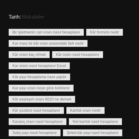
Tarih:
Makaleler
Bir işletmenin cari oranı nasıl hesaplanır
Kâr formülü nedir
Kar marjı ile kâr oranı arasındaki fark nedir
Kâr oranı kaç olmalı
Kâr oranı nasıl hesaplanır
Kar oranı nasıl hesaplanır Excel
Kâr payı hesaplama nasıl yapılır
Kar payı oranı neye göre belirlenir
Kâr paylaşım oranı 8020 ne demek
Kâr yüzdesi nasıl hesaplanır
Karlılık oranı nedir
Kazanç oranı nasıl hesaplanır
Net karlılık nasıl hesaplanır
Satış payı nasıl hesaplanır
Şirket kâr payı nasıl hesaplanır