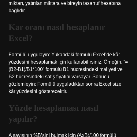
miktarı, yatırılan miktara ve bireyin tasarruf hesabına
bağlıdır.
Kar oranı nasıl hesaplanır
Excel?
Formülü uygulayın: Yukarıdaki formülü Excel’de kâr
yüzdesini hesaplamak için kullanabilirsiniz. Örneğin, “=
(B2-B1)/B1*100” formülü B1 hücresindeki maliyeti ve
B2 hücresindeki satış fiyatını varsayar. Sonucu
gözlemleyin: Formülü uyguladıktan sonra Excel size
kâr yüzdesini gösterecektir.
Yüzde hesaplaması nasıl
yapılır?
A sayısının %B’sini bulmak için (AxB)/100 formülü