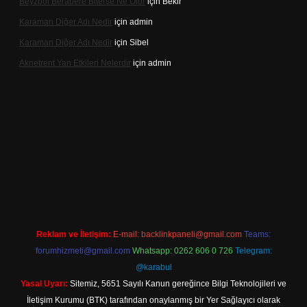
Beyzbol Berabere Biterse Ne Olur
için
Bekir
Karaman Diğer Adı Nedir
için
admin
Karaman Diğer Adı Nedir
için
Sibel
Aknetrent Yan Etkileri Nelerdir
için
admin
il giriş
Reklam ve İletişim:
E-mail:
backlinkpaneli@gmail.com
Teams:
forumhizmeti@gmail.com
Whatsapp: 0262 606 0 726
Telegram:
@karabul
Yasal Uyarı:
Sitemiz, 5651 Sayılı Kanun gereğince Bilgi Teknolojileri ve
İletişim Kurumu (BTK) tarafından onaylanmış bir Yer Sağlayıcı olarak