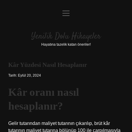
menüyü
Anasayfa
aç
Gizlilik Politikası
Yenilik Dolu Hikayeler
Yasal Uyarı
Hayatına tazelik katan öneriler!
Hakkımızda
Kâr Yüzdesi Nasıl Hesaplanır
Tarih: Eylül 20, 2024
Kâr oranı nasıl
hesaplanır?
Gelir tutarından maliyet tutarının çıkarılıp, brüt kâr
tutarının maliyet tutarına bölünüp 100 ile çarpılmasıyla