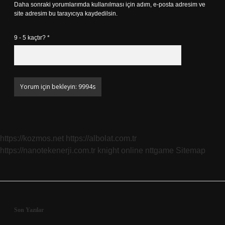
Daha sonraki yorumlarımda kullanılması için adım, e-posta adresim ve
site adresim bu tarayıcıya kaydedilsin.
9 - 5 kaçtır?
*
https://kozmos.net
https://albolat.com.tr
https://nanotekenerji.com.tr
knight online
nttgame
Sitemap
Sidebar
Son Yazılar