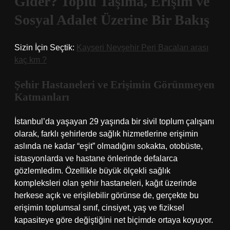
Gider? Toplu Taşıma, Erişim ve
Sosyal Adalet Üzerine Bir Bakış
Sizin İçin Seçtik:
Kayseri Nevşehir Peri Bacaları arası
kaç km ?
Şehir Hastaneleri ve Erişimin Görünmeyen
Katmanları
İstanbul’da yaşayan 29 yaşında bir sivil toplum çalışanı
olarak, farklı şehirlerde sağlık hizmetlerine erişimin
aslında ne kadar “eşit” olmadığını sokakta, otobüste,
istasyonlarda ve hastane önlerinde defalarca
gözlemledim. Özellikle büyük ölçekli sağlık
kompleksleri olan şehir hastaneleri, kağıt üzerinde
herkese açık ve erişilebilir görünse de, gerçekte bu
erişimin toplumsal sınıf, cinsiyet, yaş ve fiziksel
kapasiteye göre değiştiğini net biçimde ortaya koyuyor.