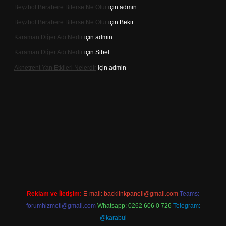
Beyzbol Berabere Biterse Ne Olur
için
admin
Beyzbol Berabere Biterse Ne Olur
için
Bekir
Karaman Diğer Adı Nedir
için
admin
Karaman Diğer Adı Nedir
için
Sibel
Aknetrent Yan Etkileri Nelerdir
için
admin
obil giriş
Reklam ve İletişim:
E-mail:
backlinkpaneli@gmail.com
Teams:
forumhizmeti@gmail.com
Whatsapp: 0262 606 0 726
Telegram:
@karabul