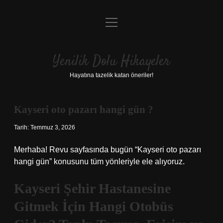
menüyü
Anasayfa
aç
Gizlilik Politikası
Yenilik Dolu Hikayeler
Yasal Uyarı
Hayatına tazelik katan öneriler!
Hakkımızda
Kayseri oto pazarı hangi gün ?
Tarih: Temmuz 3, 2026
Merhaba! Revu sayfasında bugün “Kayseri oto pazarı
hangi gün” konusunu tüm yönleriyle ele alıyoruz.
Kayseri Şehir Hastanesine
Gitmek İçin Hangi Otobüs