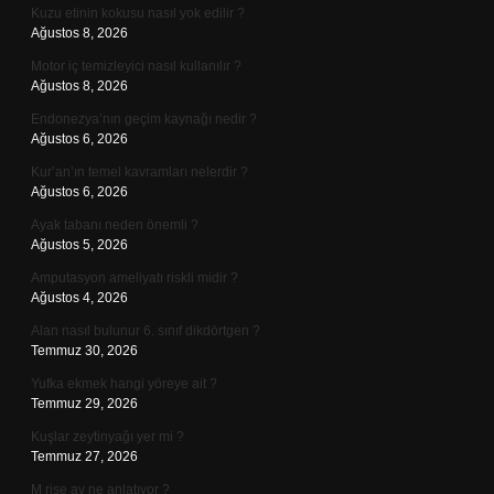
Kuzu etinin kokusu nasıl yok edilir ?
Ağustos 8, 2026
Motor iç temizleyici nasıl kullanılır ?
Ağustos 8, 2026
Endonezya’nın geçim kaynağı nedir ?
Ağustos 6, 2026
Kur’an’ın temel kavramları nelerdir ?
Ağustos 6, 2026
Ayak tabanı neden önemli ?
Ağustos 5, 2026
Amputasyon ameliyatı riskli midir ?
Ağustos 4, 2026
Alan nasıl bulunur 6. sınıf dikdörtgen ?
Temmuz 30, 2026
Yufka ekmek hangi yöreye ait ?
Temmuz 29, 2026
Kuşlar zeytinyağı yer mi ?
Temmuz 27, 2026
M rise av ne anlatıyor ?