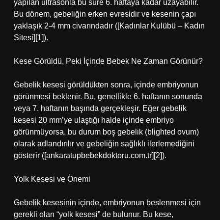
yapılan ultrasonla bu süre 6. haftaya kadar uzayabilir.
Bu dönem, gebeliğin erken evresidir ve kesenin çapı
yaklaşık 2-4 mm civarındadır ([Kadınlar Kulübü – Kadın
Sitesi][1]).
Kese Görüldü, Peki İçinde Bebek Ne Zaman Görünür?
Gebelik kesesi görüldükten sonra, içinde embriyonun
görünmesi beklenir. Bu, genellikle 6. haftanın sonunda
veya 7. haftanın başında gerçekleşir. Eğer gebelik
kesesi 20 mm’ye ulaştığı halde içinde embriyo
görünmüyorsa, bu durum boş gebelik (blighted ovum)
olarak adlandırılır ve gebeliğin sağlıklı ilerlemediğini
gösterir ([ankaratupbebekdoktoru.com.tr][2]).
Yolk Kesesi ve Önemi
Gebelik kesesinin içinde, embriyonun beslenmesi için
gerekli olan “yolk kesesi” de bulunur. Bu kese,