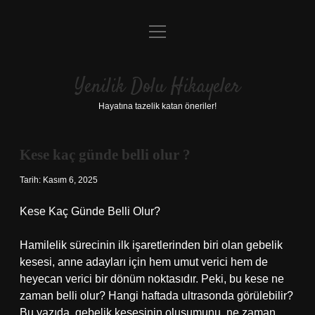
menüyü
Anasayfa
aç
Gizlilik Politikası
Yenilik Dolu Hikayeler
Yasal Uyarı
Hayatına tazelik katan öneriler!
Hakkımızda
Kese kaç günde belli olur ?
Tarih: Kasım 6, 2025
Kese Kaç Günde Belli Olur?
Hamilelik sürecinin ilk işaretlerinden biri olan gebelik
kesesi, anne adayları için hem umut verici hem de
heyecan verici bir dönüm noktasıdır. Peki, bu kese ne
zaman belli olur? Hangi haftada ultrasonda görülebilir?
Bu yazıda, gebelik kesesinin oluşumunu, ne zaman