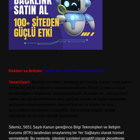
Reklam ve İletişim:
Skype: live:.cid.575569c608265c69
Yasal Uyarı:
Bu internet sitesi, herhangi bir marka, kurum veya şahıs
şirketi ile hiçbir bağlantısı bulunmamaktadır. Sitede yalnızca kendi
hazırladığımız makaleler paylaşılmaktadır. Burada yer alan içerikler
haber niteliği taşımamakta olup, gerçek kurum ve kişiler hakkında
paylaşım yapılmamaktadır. Gerçek kurum ve kişiler ile isim
benzerlikleri tamamen tesadüfidir. Sitemizdeki bilgiler taslak
halindedir ve tavsiye niteliği taşımazlar.
Sitemiz, 5651 Sayılı Kanun gereğince Bilgi Teknolojileri ve İletişim
Kurumu (BTK) tarafından onaylanmış bir Yer Sağlayıcı olarak hizmet
vermektedir. Bu nedenle, sitedeki içerikleri proaktif olarak denetleme