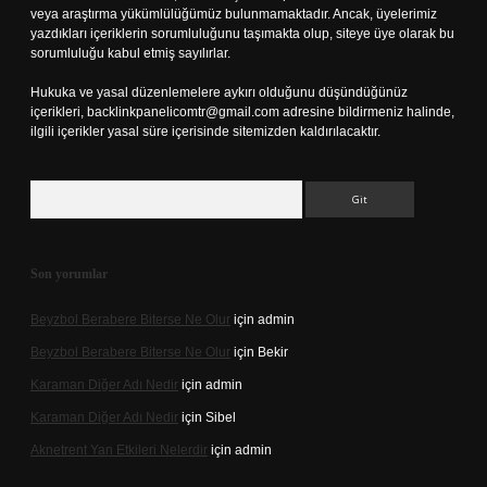
veya araştırma yükümlülüğümüz bulunmamaktadır. Ancak, üyelerimiz
yazdıkları içeriklerin sorumluluğunu taşımakta olup, siteye üye olarak bu
sorumluluğu kabul etmiş sayılırlar.
Hukuka ve yasal düzenlemelere aykırı olduğunu düşündüğünüz
içerikleri,
backlinkpanelicomtr@gmail.com
adresine bildirmeniz halinde,
ilgili içerikler yasal süre içerisinde sitemizden kaldırılacaktır.
Arama
Son yorumlar
Beyzbol Berabere Biterse Ne Olur
için
admin
Beyzbol Berabere Biterse Ne Olur
için
Bekir
Karaman Diğer Adı Nedir
için
admin
Karaman Diğer Adı Nedir
için
Sibel
Aknetrent Yan Etkileri Nelerdir
için
admin