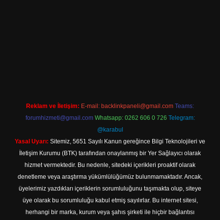
ilbet mobil giriş
Reklam ve İletişim:
E-mail:
backlinkpaneli@gmail.com
Teams:
forumhizmeti@gmail.com
Whatsapp: 0262 606 0 726
Telegram:
@karabul
Yasal Uyarı:
Sitemiz, 5651 Sayılı Kanun gereğince Bilgi Teknolojileri ve
İletişim Kurumu (BTK) tarafından onaylanmış bir Yer Sağlayıcı olarak
hizmet vermektedir. Bu nedenle, sitedeki içerikleri proaktif olarak
denetleme veya araştırma yükümlülüğümüz bulunmamaktadır. Ancak,
üyelerimiz yazdıkları içeriklerin sorumluluğunu taşımakta olup, siteye
üye olarak bu sorumluluğu kabul etmiş sayılırlar. Bu internet sitesi,
herhangi bir marka, kurum veya şahıs şirketi ile hiçbir bağlantısı