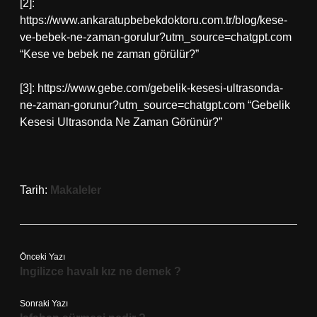
[2]:
https://www.ankaratupbebekdoktoru.com.tr/blog/kese-
ve-bebek-ne-zaman-gorulur?utm_source=chatgpt.com
“Kese ve bebek ne zaman görülür?”
[3]: https://www.gebe.com/gebelik-kesesi-ultrasonda-
ne-zaman-gorunur?utm_source=chatgpt.com “Gebelik
Kesesi Ultrasonda Ne Zaman Görünür?”
Tarih:
Makaleler
Önceki Yazı
Ingilizce havalı kız ne demek ?
Sonraki Yazı