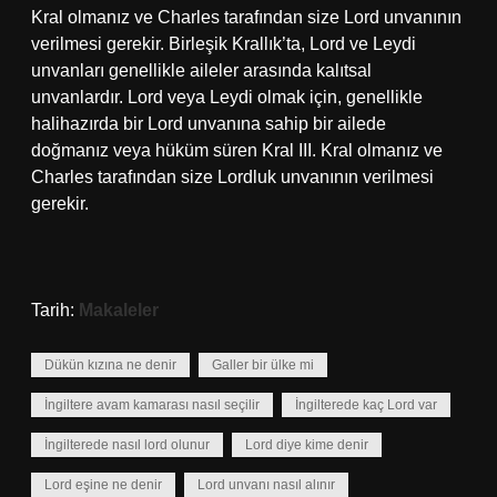
Kral olmanız ve Charles tarafından size Lord unvanının
verilmesi gerekir. Birleşik Krallık’ta, Lord ve Leydi
unvanları genellikle aileler arasında kalıtsal
unvanlardır. Lord veya Leydi olmak için, genellikle
halihazırda bir Lord unvanına sahip bir ailede
doğmanız veya hüküm süren Kral III. Kral olmanız ve
Charles tarafından size Lordluk unvanının verilmesi
gerekir.
Tarih:
Makaleler
Dükün kızına ne denir
Galler bir ülke mi
İngiltere avam kamarası nasıl seçilir
İngilterede kaç Lord var
İngilterede nasıl lord olunur
Lord diye kime denir
Lord eşine ne denir
Lord unvanı nasıl alınır