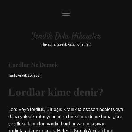
menüyü
Anasayfa
aç
Gizlilik Politikası
Yenilik Dolu Hikayeler
Yasal Uyarı
Hayatına tazelik katan öneriler!
Hakkımızda
Lordlar Ne Demek
Tarih: Aralık 25, 2024
Lordlar kime denir?
Lord veya lordluk, Birleşik Krallık’ta esasen asalet veya
daha yüksek rütbeyi belirten bir kelimedir ve buna göre
çeşitli kullanımları vardır. Lord unvanını taşıyan
kadınlara örnek olarak, Birleşik Krallık Amirali Lord