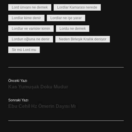
Lord ünvanı ne demek
Lordlar Kamarası nerede
Lordlar kime denir
Lordlar ne işe yarar
Lordlar ve varisler kimin
Lordu ne demek
Lordun oğluna ne denir
Neden Birleşik Krallık deniyor
Sir mü Lord mu
Önceki Yazı
Kas Yumuşak Doku Mudur
Sonraki Yazı
Ebu Cehil Hz Ömerin Dayısı Mı