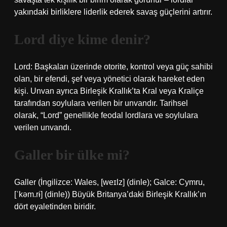
yakındaki birliklere liderlik ederek savaş güçlerini artırır.
Lord diye kime denir?
Lord: Başkaları üzerinde otorite, kontrol veya güç sahibi
olan, bir efendi, şef veya yönetici olarak hareket eden
kişi. Unvan ayrıca Birleşik Krallık’ta Kral veya Kraliçe
tarafından soylulara verilen bir unvandır. Tarihsel
olarak, “Lord” genellikle feodal lordlara ve soylulara
verilen unvandı.
Galler bir ülke mi?
Galler (İngilizce: Wales, [weɪlz] (dinle); Galce: Cymru,
[ˈkəm.rɨ] (dinle)) Büyük Britanya’daki Birleşik Krallık’ın
dört eyaletinden biridir.