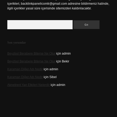
içerikleri,
backlinkpanelicomtr@gmail.com
adresine bildirmeniz halinde,
ilgili içerikler yasal süre içerisinde sitemizden kaldırılacaktır.
Arama
Son yorumlar
Beyzbol Berabere Biterse Ne Olur
için
admin
Beyzbol Berabere Biterse Ne Olur
için
Bekir
Karaman Diğer Adı Nedir
için
admin
Karaman Diğer Adı Nedir
için
Sibel
Aknetrent Yan Etkileri Nelerdir
için
admin