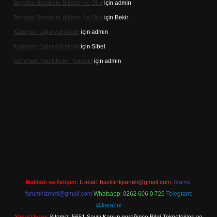
Beyzbol Berabere Biterse Ne Olur
için
admin
Beyzbol Berabere Biterse Ne Olur
için
Bekir
Karaman Diğer Adı Nedir
için
admin
Karaman Diğer Adı Nedir
için
Sibel
Aknetrent Yan Etkileri Nelerdir
için
admin
et mobil giriş
Reklam ve İletişim:
E-mail:
backlinkpaneli@gmail.com
Teams:
forumhizmeti@gmail.com
Whatsapp: 0262 606 0 726
Telegram:
@karabul