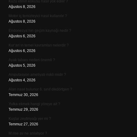
Kuzu etinin kokusu nasıl yok edilir ?
Ağustos 8, 2026
Motor iç temizleyici nasıl kullanılır ?
Ağustos 8, 2026
Endonezya’nın geçim kaynağı nedir ?
Ağustos 6, 2026
Kur’an’ın temel kavramları nelerdir ?
Ağustos 6, 2026
Ayak tabanı neden önemli ?
Ağustos 5, 2026
Amputasyon ameliyatı riskli midir ?
Ağustos 4, 2026
Alan nasıl bulunur 6. sınıf dikdörtgen ?
Temmuz 30, 2026
Yufka ekmek hangi yöreye ait ?
Temmuz 29, 2026
Kuşlar zeytinyağı yer mi ?
Temmuz 27, 2026
M rise av ne anlatıyor ?