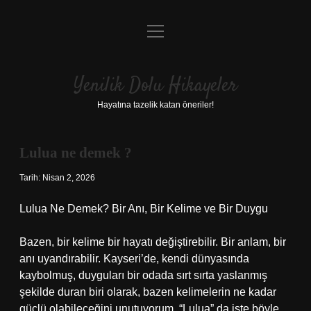
menüyü
Anasayfa
aç
Gizlilik Politikası
Yenilik Dolu Hikayeler
Yasal Uyarı
Hayatına tazelik katan öneriler!
Hakkımızda
Lulua ne demek ?
Tarih: Nisan 2, 2026
Lulua Ne Demek? Bir Anı, Bir Kelime ve Bir Duygu
Bazen, bir kelime bir hayatı değiştirebilir. Bir anlam, bir
anı uyandırabilir. Kayseri’de, kendi dünyasında
kaybolmuş, duyguları bir odada sırt sırta yaslanmış
şekilde duran biri olarak, bazen kelimelerin ne kadar
güçlü olabileceğini unutuyorum. “Lulua” da işte böyle