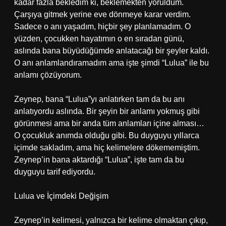
kadar fazla bekledim ki, beklemekten yoruldum.
Çarşıya gitmek yerine eve dönmeye karar verdim.
Sadece o anı yaşadım, hiçbir şey planlamadım. O
yüzden, çocukken hayatımın o en sıradan günü,
aslında bana büyüdüğümde anlatacağı bir şeyler kaldı.
O anı anlamlandıramadım ama işte şimdi “Lulua” ile bu
anlamı çözüyorum.
Zeynep, bana “Lulua”yı anlatırken tam da bu anı
anlatıyordu aslında. Bir şeyin bir anlamı yokmuş gibi
görünmesi ama bir anda tüm anlamları içine alması…
O çocukluk anımda olduğu gibi. Bu duyguyu yıllarca
içimde sakladım, ama hiç kelimelere dökememiştim.
Zeynep’in bana aktardığı “Lulua”, işte tam da bu
duyguyu tarif ediyordu.
Lulua ve İçimdeki Değişim
Zeynep’in kelimesi, yalnızca bir kelime olmaktan çıkıp,