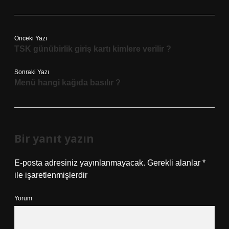
Önceki Yazı
TSK günübirlik giriş kartı kimlere verilir ?
Sonraki Yazı
Menü hangi kağıda basılır ?
Bir yanıt yazın
E-posta adresiniz yayınlanmayacak.
Gerekli alanlar
*
ile işaretlenmişlerdir
Yorum