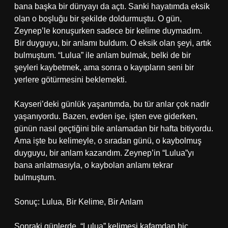
bana başka bir dünyayı da açtı. Sanki hayatımda eksik
olan o boşluğu bir şekilde doldurmuştu. O gün,
Zeynep’le konuşurken sadece bir kelime duymadım.
Bir duyguyu, bir anlamı buldum. O eksik olan şeyi, artık
bulmuştum. “Lulua” ile anlam bulmak, belki de bir
şeyleri kaybetmek, ama sonra o kayıpların seni bir
yerlere götürmesini beklemekti.
Kayseri’deki günlük yaşantımda, bu tür anlar çok nadir
yaşanıyordu. Bazen, evden işe, işten eve giderken,
günün nasıl geçtiğini bile anlamadan bir hafta bitiyordu.
Ama işte bu kelimeyle, o sıradan günü, o kaybolmuş
duyguyu, bir anlam kazandım. Zeynep’in “Lulua”yı
bana anlatmasıyla, o kaybolan anlamı tekrar
bulmuştum.
Sonuç: Lulua, Bir Kelime, Bir Anlam
Sonraki günlerde, “Lulua” kelimesi kafamdan hiç