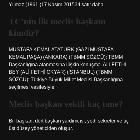
Yılmaz (1961-)17 Kasım 201534 satır daha
TC’nin ilk meclis başkanı
kimdir?
MUSTAFA KEMAL ATATÜRK (GAZİ MUSTAFA
KEMAL PAŞA) (ANKARA) (TBMM SÖZCÜ): TBMM
Başkanlığına atanmasına ilişkin konuşma. ALİ FETHİ
BEY (ALİ FETHİ OKYAR) (İSTANBUL) (TBMM
SÖZCÜ): Türkiye Büyük Millet Meclisi Başkanlığına
seçilmesi vesilesiyle.
Meclis başkan vekili kaç tane?
Bir başkan, dört başkan yardımcısı, yedi sekreter ve üç
üst düzey yöneticiden oluşur.