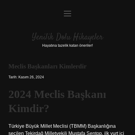
menüyü
Anasayfa
aç
Gizlilik Politikası
Yenilik Dolu Hikayeler
Yasal Uyarı
Hayatına tazelik katan öneriler!
Hakkımızda
Meclis Başkanları Kimlerdir
Tarih: Kasım 26, 2024
2024 Meclis Başkanı
Kimdir?
Türkiye Büyük Millet Meclisi (TBMM) Başkanlığına
seçilen Tekirdağ Milletvekili Mustafa Şentop, ilk yurt içi