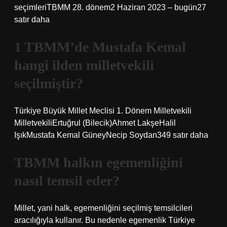
seçimleriTBMM 28. dönem2 Haziran 2023 – bugün27
satır daha
1 TBMM’de Mustafa Kemal
hangi ilden milletvekili
seçilmiştir?
Türkiye Büyük Millet Meclisi 1. Dönem Milletvekili
MilletvekiliErtuğrul (Bilecik)Ahmet LakşeHalil
IşıkMustafa Kemal GüneyNecip Soydan349 satır daha
TBMM halkın egemenliğini
nasıl temsil eder?
Millet, yani halk, egemenliğini seçilmiş temsilcileri
aracılığıyla kullanır. Bu nedenle egemenlik Türkiye