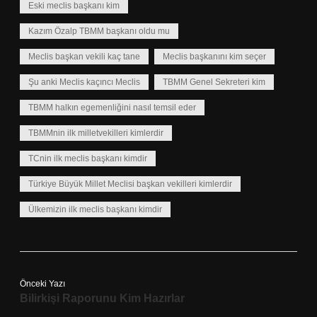
Eski meclis başkanı kim
Kazım Özalp TBMM başkanı oldu mu
Meclis başkan vekili kaç tane
Meclis başkanını kim seçer
Şu anki Meclis kaçıncı Meclis
TBMM Genel Sekreteri kim
TBMM halkın egemenliğini nasıl temsil eder
TBMMnin ilk milletvekilleri kimlerdir
TCnin ilk meclis başkanı kimdir
Türkiye Büyük Millet Meclisi başkan vekilleri kimlerdir
Ülkemizin ilk meclis başkanı kimdir
Önceki Yazı
Bilirkişi Raporunu Kim Hazırlar