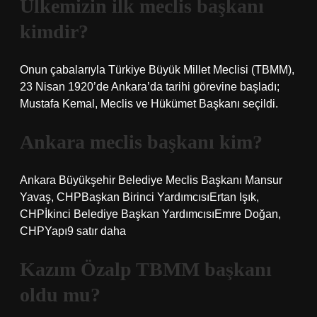
Ülkemizin ilk meclis başkanı
kimdir?
Onun çabalarıyla Türkiye Büyük Millet Meclisi (TBMM),
23 Nisan 1920’de Ankara’da tarihi görevine başladı;
Mustafa Kemal, Meclis ve Hükümet Başkanı seçildi.
Ankara meclis başkanı kim?
Ankara Büyükşehir Belediye Meclis Başkanı Mansur
Yavaş, CHPBaşkan Birinci YardımcısıErtan Işık,
CHPİkinci Belediye Başkan YardımcısıEmre Doğan,
CHPYapı9 satır daha
Kazım Özalp TBMM başkanı
oldu mu?