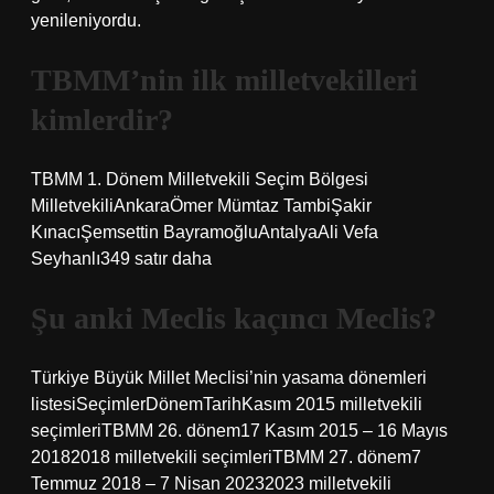
yenileniyordu.
TBMM’nin ilk milletvekilleri
kimlerdir?
TBMM 1. Dönem Milletvekili Seçim Bölgesi
MilletvekiliAnkaraÖmer Mümtaz TambiŞakir
KınacıŞemsettin BayramoğluAntalyaAli Vefa
Seyhanlı349 satır daha
Şu anki Meclis kaçıncı Meclis?
Türkiye Büyük Millet Meclisi’nin yasama dönemleri
listesiSeçimlerDönemTarihKasım 2015 milletvekili
seçimleriTBMM 26. dönem17 Kasım 2015 – 16 Mayıs
20182018 milletvekili seçimleriTBMM 27. dönem7
Temmuz 2018 – 7 Nisan 20232023 milletvekili