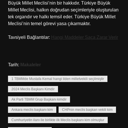
Büyük Millet Meclisi’nin bir hakkıdır. Türkiye Büyük
Millet Meclisi, halkın doğrudan seçimleriyle oluşturulan
tek organdır ve halkı temsil eder. Türkiye Büyük Millet
Meclisi’nin temel görevi yasa çıkarmaktır.
Tavsiyeli Bağlantılar:
Hangi Maddeler Saça Zarar Verir
Tarih:
Makaleler
1 TBMMde Mustafa Kemal hangi ilden milletvekili seçilmiştir
2024 Meclis Başkanı Kimdir
Ak Parti TBMM Grup Başkanı kimdir
Ankara meclis başkanı kim
CHPnin meclis başkan vekili kim
Cumhuriyetin ilanı ile birlikte ilk Meclis başkanı kim olmuştur