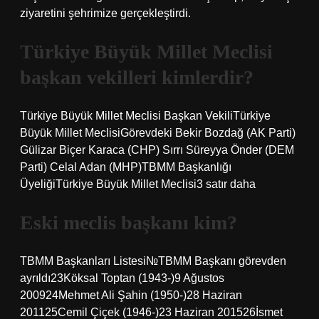
ziyaretini şehrimize gerçekleştirdi.
Türkiye Büyük Millet Meclisi
başkan vekilleri kimlerdir?
Türkiye Büyük Millet Meclisi Başkan VekiliTürkiye
Büyük Millet MeclisiGörevdeki Bekir Bozdağ (AK Parti)
Gülizar Biçer Karaca (CHP) Sırrı Süreyya Önder (DEM
Parti) Celal Adan (MHP)TBMM Başkanlığı
ÜyeliğiTürkiye Büyük Millet Meclisi3 satır daha
Eski meclis başkanı kim?
TBMM Başkanları Listesi№TBMM Başkanı görevden
ayrıldı23Köksal Toptan (1943-)9 Ağustos
200924Mehmet Ali Şahin (1950-)28 Haziran
201125Cemil Çiçek (1946-)23 Haziran 201526İsmet