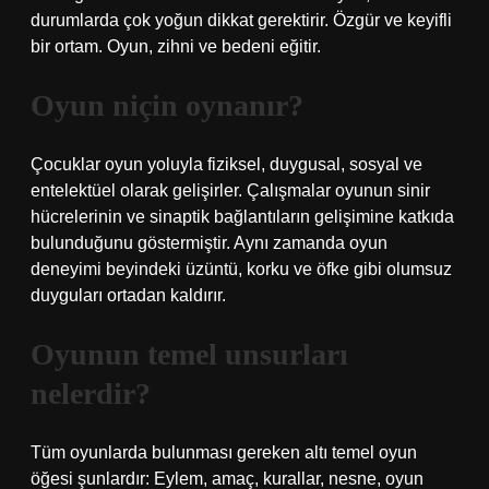
durumlarda çok yoğun dikkat gerektirir. Özgür ve keyifli
bir ortam. Oyun, zihni ve bedeni eğitir.
Oyun niçin oynanır?
Çocuklar oyun yoluyla fiziksel, duygusal, sosyal ve
entelektüel olarak gelişirler. Çalışmalar oyunun sinir
hücrelerinin ve sinaptik bağlantıların gelişimine katkıda
bulunduğunu göstermiştir. Aynı zamanda oyun
deneyimi beyindeki üzüntü, korku ve öfke gibi olumsuz
duyguları ortadan kaldırır.
Oyunun temel unsurları
nelerdir?
Tüm oyunlarda bulunması gereken altı temel oyun
öğesi şunlardır: Eylem, amaç, kurallar, nesne, oyun