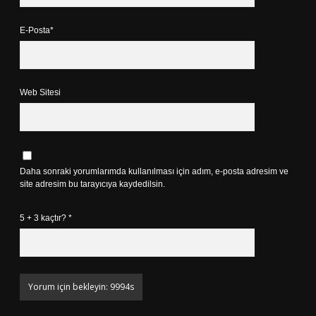
E-Posta*
Web Sitesi
Daha sonraki yorumlarımda kullanılması için adım, e-posta adresim ve
site adresim bu tarayıcıya kaydedilsin.
5 + 3 kaçtır?
*