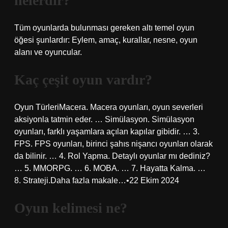
nelerdir?
Tüm oyunlarda bulunması gereken altı temel oyun
öğesi şunlardır: Eylem, amaç, kurallar, nesne, oyun
alanı ve oyuncular.
Kaç çeşit oyun vardır?
Oyun TürleriMacera. Macera oyunları, oyun severleri
aksiyonla tatmin eder. … Simülasyon. Simülasyon
oyunları, farklı yaşamlara açılan kapılar gibidir. … 3.
FPS. FPS oyunları, birinci şahıs nişancı oyunları olarak
da bilinir. … 4. Rol Yapma. Detaylı oyunlar mı dediniz?
… 5. MMORPG. … 6. MOBA. … 7. Hayatta Kalma. …
8. Strateji.Daha fazla makale…•22 Ekim 2024
Oyun kelimesi ne?