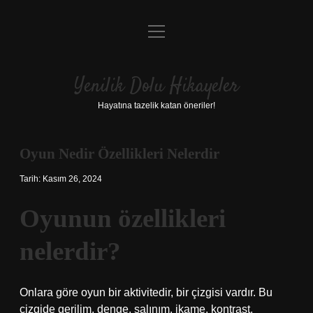
menüyü
Anasayfa
aç
Gizlilik Politikası
Yenilik Dolu Hikayeler
Yasal Uyarı
Hayatına tazelik katan öneriler!
Hakkımızda
Oyun Nedir Özellikleri Nelerdir
Tarih: Kasım 26, 2024
Oyunun özellikleri
nelerdir?
Onlara göre oyun bir aktivitedir, bir çizgisi vardır. Bu
çizgide gerilim, denge, salınım, ikame, kontrast,