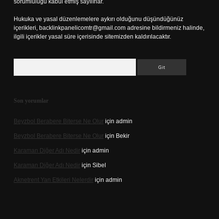
sorumluluğu kabul etmiş sayılırlar.
Hukuka ve yasal düzenlemelere aykırı olduğunu düşündüğünüz
içerikleri,
backlinkpanelicomtr@gmail.com
adresine bildirmeniz halinde,
ilgili içerikler yasal süre içerisinde sitemizden kaldırılacaktır.
Arama
Son yorumlar
Beyzbol Berabere Biterse Ne Olur
için
admin
Beyzbol Berabere Biterse Ne Olur
için
Bekir
Karaman Diğer Adı Nedir
için
admin
Karaman Diğer Adı Nedir
için
Sibel
Aknetrent Yan Etkileri Nelerdir
için
admin