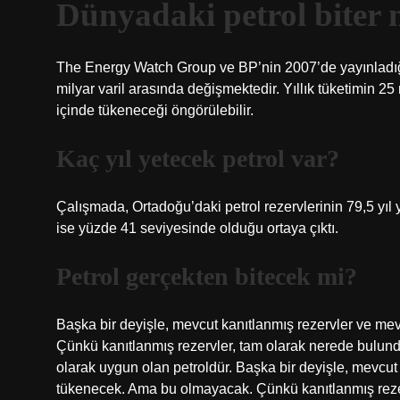
Dünyadaki petrol biter 
The Energy Watch Group ve BP’nin 2007’de yayınladığı
milyar varil arasında değişmektedir. Yıllık tüketimin 25
içinde tükeneceği öngörülebilir.
Kaç yıl yetecek petrol var?
Çalışmada, Ortadoğu’daki petrol rezervlerinin 79,5 yıl
ise yüzde 41 seviyesinde olduğu ortaya çıktı.
Petrol gerçekten bitecek mi?
Başka bir deyişle, mevcut kanıtlanmış rezervler ve mev
Çünkü kanıtlanmış rezervler, tam olarak nerede bulun
olarak uygun olan petroldür. Başka bir deyişle, mevcut 
tükenecek. Ama bu olmayacak. Çünkü kanıtlanmış rezer