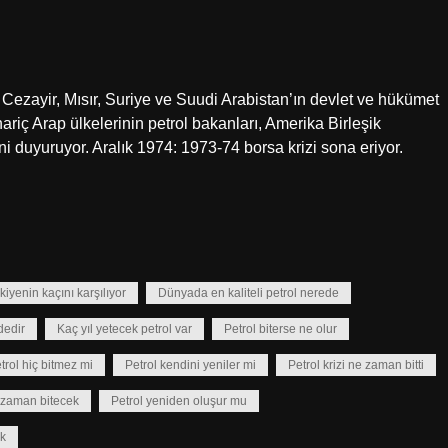
 Cezayir, Mısır, Suriye ve Suudi Arabistan’ın devlet ve hükümet
a hariç Arap ülkelerinin petrol bakanları, Amerika Birleşik
i duyuruyor. Aralık 1974: 1973-74 borsa krizi sona eriyor.
iyenin kaçını karşılıyor
Dünyada en kaliteli petrol nerede
dedir
Kaç yıl yetecek petrol var
Petrol biterse ne olur
trol hiç bitmez mi
Petrol kendini yeniler mi
Petrol krizi ne zaman bitti
e zaman bitecek
Petrol yeniden oluşur mu
ok