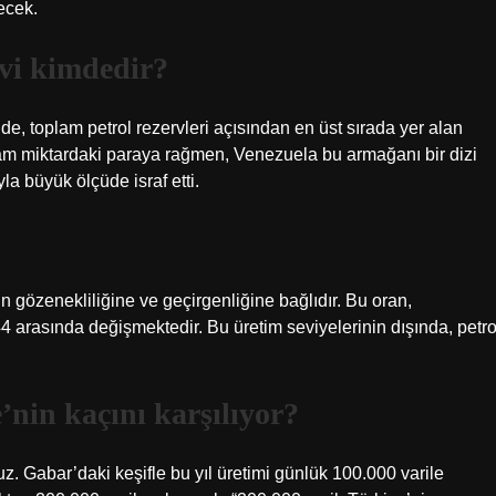
ecek.
vi kimdedir?
 de, toplam petrol rezervleri açısından en üst sırada yer alan
zam miktardaki paraya rağmen, Venezuela bu armağanı bir dizi
a büyük ölçüde israf etti.
ın gözenekliliğine ve geçirgenliğine bağlıdır. Bu oran,
4 arasında değişmektedir. Bu üretim seviyelerinin dışında, petro
nin kaçını karşılıyor?
z. Gabar’daki keşifle bu yıl üretimi günlük 100.000 varile