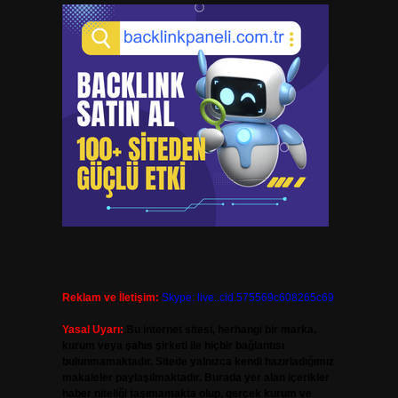
Reklam ve İletişim:
Skype: live:.cid.575569c608265c69
Yasal Uyarı:
Bu internet sitesi, herhangi bir marka,
kurum veya şahıs şirketi ile hiçbir bağlantısı
bulunmamaktadır. Sitede yalnızca kendi hazırladığımız
makaleler paylaşılmaktadır. Burada yer alan içerikler
haber niteliği taşımamakta olup, gerçek kurum ve