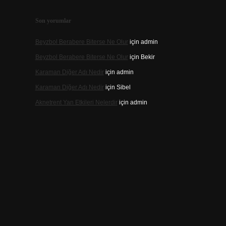
Son yorumlar
Beyzbol Berabere Biterse Ne Olur
için
admin
Beyzbol Berabere Biterse Ne Olur
için
Bekir
Karaman Diğer Adı Nedir
için
admin
Karaman Diğer Adı Nedir
için
Sibel
Aknetrent Yan Etkileri Nelerdir
için
admin