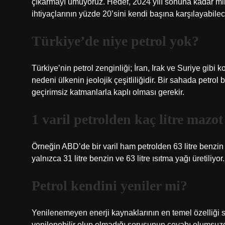
çıkarmayı umuyoruz. Hedef, 2024 yılı sonuna kadar mikt
ihtiyaçlarının yüzde 20’sini kendi başına karşılayabile
Türkiye’de niye petrol yok?
Türkiye’nin petrol zenginliği; İran, Irak ve Suriye gibi 
nedeni ülkenin jeolojik çeşitliliğidir. Bir sahada petrol
geçirimsiz katmanlarla kaplı olması gerekir.
1 varil petrolden kaç litre mazot
Örneğin ABD’de bir varil ham petrolden 63 litre benzin v
yalnızca 31 litre benzin ve 63 litre ısıtma yağı üretiliyor.
Petrol kendini yeniler mi?
Yenilenemeyen enerji kaynaklarının en temel özelliği s
yenilenebilir olup olmadığı sorusunun cevabı olumsuz