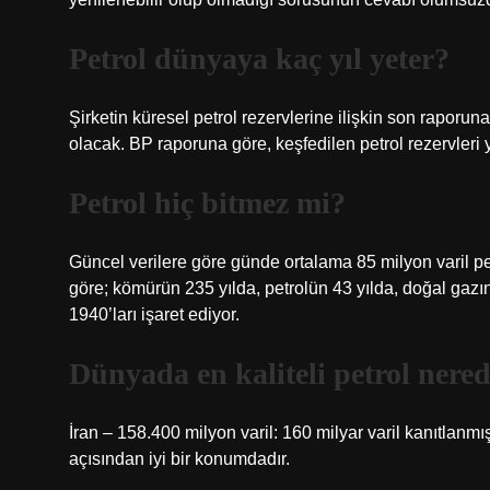
Petrol dünyaya kaç yıl yeter?
Şirketin küresel petrol rezervlerine ilişkin son raporuna
olacak. BP raporuna göre, keşfedilen petrol rezervleri yü
Petrol hiç bitmez mi?
Güncel verilere göre günde ortalama 85 milyon varil petro
göre; kömürün 235 yılda, petrolün 43 yılda, doğal gazı
1940’ları işaret ediyor.
Dünyada en kaliteli petrol nere
İran – 158.400 milyon varil: 160 milyar varil kanıtlanmı
açısından iyi bir konumdadır.