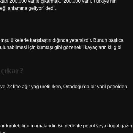
arı 200.000 varile çıkarmak. “200.000 varil, Türkiye’nin
ceği anlamına geliyor” dedi.
komşu ülkelerle karşılaştırıldığında yetersizdir. Bunun başlıca
 bulunabilmesi için kumtaşı gibi gözenekli kayaçların kil gibi
 çıkar?
e 22 litre ağır yağ üretilirken, Ortadoğu’da bir varil petrolden
ürdürülebilir olmamalarıdır. Bu nedenle petrol veya doğal gazın
dur.