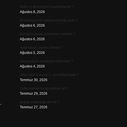
Motor iç temizleyici nasıl kullanılır ?
Ağustos 8, 2026
Endonezya’nın geçim kaynağı nedir ?
Ağustos 6, 2026
Kur’an’ın temel kavramları nelerdir ?
Ağustos 6, 2026
Ayak tabanı neden önemli ?
Ağustos 5, 2026
Amputasyon ameliyatı riskli midir ?
Ağustos 4, 2026
Alan nasıl bulunur 6. sınıf dikdörtgen ?
Temmuz 30, 2026
Yufka ekmek hangi yöreye ait ?
Temmuz 29, 2026
Kuşlar zeytinyağı yer mi ?
.
Temmuz 27, 2026