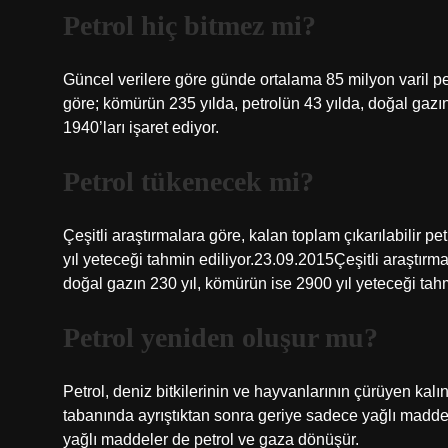
Petrol hiç bitmez mi?
Güncel verilere göre günde ortalama 85 milyon varil petro
göre; kömürün 235 yılda, petrolün 43 yılda, doğal gazı
1940’ları işaret ediyor.
Petrol tükenecek mi?
Çeşitli araştırmalara göre, kalan toplam çıkarılabilir pe
yıl yeteceği tahmin ediliyor.23.09.2015Çeşitli araştırmal
doğal gazın 230 yıl, kömürün ise 2900 yıl yeteceği tahm
Petrol yeniden oluşur mu?
Petrol, deniz bitkilerinin ve hayvanlarının çürüyen kalı
tabanında ayrıştıktan sonra geriye sadece yağlı madde
yağlı maddeler de petrol ve gaza dönüşür.