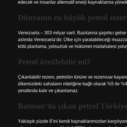
edecek ve insanlar alternatif enerji kaynaklarına yönel
Dünyanın en büyük petrol rezer
Venezuela – 303 milyar varil. Bazılarına şaşırtıcı gelse
aslında Venezuela’dır. Ülke için yaratabileceği muaz
kötü planlama, yolsuzluk ve hükümet müdahalesi yoluyl
Petrol üretilebilir mi?
Çıkarılabilir rezerv, petrolün türüne ve rezervuar kayan
ülkemizdeki sahaların niteliğine bağlı olarak %5 ile %4
yeraltında kalır ve çıkarılamaz.
Batman’da çıkan petrol Türkiye’
Yaklaşık yüzde 8’ini kendi kaynaklarımızdan karşılıyoru