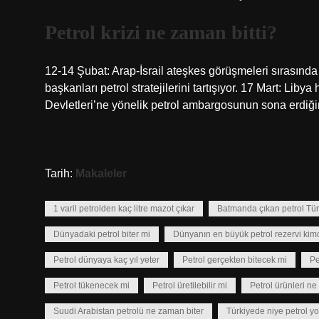
Petrol krizi ne zaman bitti?
12-14 Şubat: Arap-İsrail ateşkes görüşmeleri sırasında
başkanları petrol stratejilerini tartışıyor. 17 Mart: Liby
Devletleri’ne yönelik petrol ambargosunun sona erdiğin
Tarih:
Makaleler
1 varil petrolden kaç litre mazot çıkar
Batmanda çıkan petrol Türk
Dünyadaki petrol biter mi
Dünyanın en büyük petrol rezervi kim
Petrol dünyaya kaç yıl yeter
Petrol gerçekten bitecek mi
Pe
Petrol tükenecek mi
Petrol üretilebilir mi
Petrol ürünleri n
Suudi Arabistan petrolü ne zaman biter
Türkiyede niye petrol y