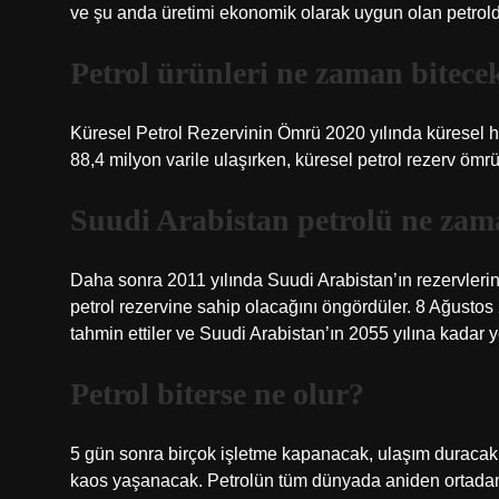
ve şu anda üretimi ekonomik olarak uygun olan petrold
Petrol ürünleri ne zaman bitece
Küresel Petrol Rezervinin Ömrü 2020 yılında küresel ham
88,4 milyon varile ulaşırken, küresel petrol rezerv ömr
Suudi Arabistan petrolü ne zam
Daha sonra 2011 yılında Suudi Arabistan’ın rezervlerini
petrol rezervine sahip olacağını öngördüler. 8 Ağustos
tahmin ettiler ve Suudi Arabistan’ın 2055 yılına kadar y
Petrol biterse ne olur?
5 gün sonra birçok işletme kapanacak, ulaşım duracak,
kaos yaşanacak. Petrolün tüm dünyada aniden ortadan 