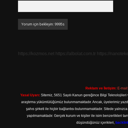
https://kozmos.net
https://albolat.com.tr
https://nanoteke
Reklam ve İletişim:
E-mail
Yasal Uyarı:
Sitemiz, 5651 Sayılı Kanun gereğince Bilgi Teknolojileri 
araştırma yükümlülüğümüz bulunmamaktadır. Ancak, üyelerimiz yazdıkla
şahıs şirketi ile hiçbir bağlantısı bulunmamaktadır. Sitede yalnızc
yapılmamaktadır. Gerçek kurum ve kişiler ile isim benzerlikleri 
düşündüğünüz içerikleri,
backli