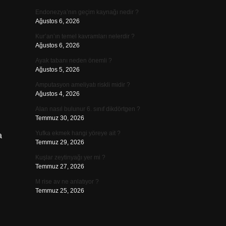
Endonezya’nın geçim kaynağı nedir ?
Ağustos 6, 2026
Kur’an’ın temel kavramları nelerdir ?
Ağustos 6, 2026
i
Ayak tabanı neden önemli ?
Ağustos 5, 2026
Amputasyon ameliyatı riskli midir ?
Ağustos 4, 2026
Alan nasıl bulunur 6. sınıf dikdörtgen ?
Temmuz 30, 2026
Yufka ekmek hangi yöreye ait ?
a
Temmuz 29, 2026
Kuşlar zeytinyağı yer mi ?
Temmuz 27, 2026
M rise av ne anlatıyor ?
Temmuz 25, 2026