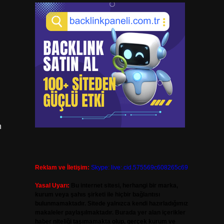
n
Reklam ve İletişim:
Skype: live:.cid.575569c608265c69
Yasal Uyarı:
Bu internet sitesi, herhangi bir marka,
kurum veya şahıs şirketi ile hiçbir bağlantısı
bulunmamaktadır. Sitede yalnızca kendi hazırladığımız
makaleler paylaşılmaktadır. Burada yer alan içerikler
haber niteliği taşımamakta olup, gerçek kurum ve