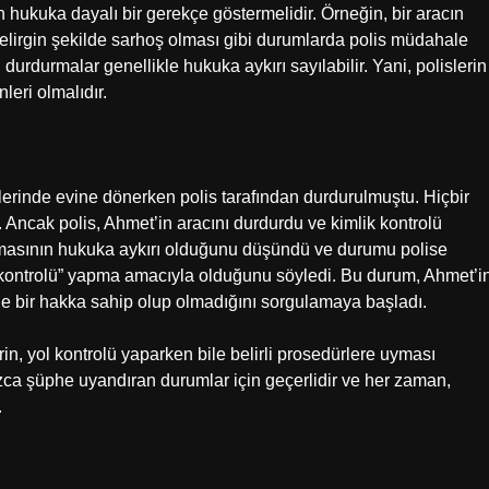
 hukuka dayalı bir gerekçe göstermelidir. Örneğin, bir aracın
 belirgin şekilde sarhoş olması gibi durumlarda polis müdahale
urdurmalar genellikle hukuka aykırı sayılabilir. Yani, polislerin
eri olmalıdır.
lerinde evine dönerken polis tarafından durdurulmuştu. Hiçbir
. Ancak polis, Ahmet’in aracını durdurdu ve kimlik kontrolü
lmasının hukuka aykırı olduğunu düşündü ve durumu polise
yol kontrolü” yapma amacıyla olduğunu söyledi. Bu durum, Ahmet’i
öyle bir hakka sahip olup olmadığını sorgulamaya başladı.
rin, yol kontrolü yaparken bile belirli prosedürlere uyması
nızca şüphe uyandıran durumlar için geçerlidir ve her zaman,
.