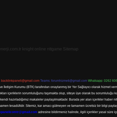
nerji.com.tr
knight online
nttgame
Sitemap
:
backlinkpaneli@gmail.com
Teams:
forumhizmeti@gmail.com
Whatsapp: 0262 606
ve İletişim Kurumu (BTK) tarafından onaylanmış bir Yer Sağlayıcı olarak hizmet verm
rı içeriklerin sorumluluğunu taşımakta olup, siteye üye olarak bu sorumluluğu kabul
a kendi hazırladığımız makaleler paylaşılmaktadır. Burada yer alan içerikler haber 
tamamen tesadüfidir. Sitemiz, kar amacı gütmeyen ve tamamen ücretsiz bir bilgi pay
nkpanelicomtr@gmail.com
adresine bildirmeniz halinde, ilgili içerikler yasal süre iç