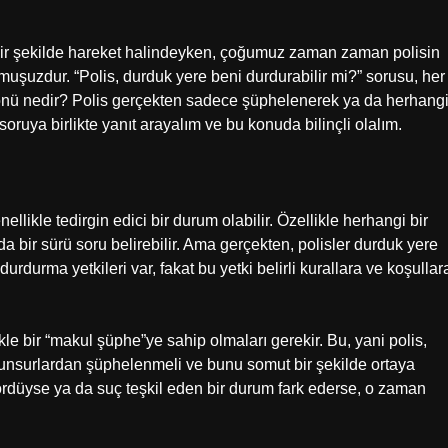
e bir şekilde hareket halindeyken, çoğumuz zaman zaman polisin
uzdur. “Polis, durduk yere beni durdurabilir mi?” sorusu, her
yönü nedir? Polis gerçekten sadece şüphelenerek ya da herhang
ruya birlikte yanıt arayalım ve bu konuda bilinçli olalım.
llikle tedirgin edici bir durum olabilir. Özellikle herhangi bir
a bir sürü soru belirebilir. Ama gerçekten, polisler durduk yere
urdurma yetkileri var, fakat bu yetki belirli kurallara ve koşullar
kle bir “makul şüphe”ye sahip olmaları gerekir. Bu, yani polis,
i unsurlardan şüphelenmeli ve bunu somut bir şekilde ortaya
ördüyse ya da suç teşkil eden bir durum fark ederse, o zaman