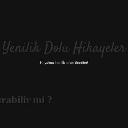
Yenilik Dolu Hikayeler
Hayatına tazelik katan öneriler!
rabilir mi ?