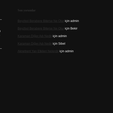
Son yorumlar
Beyzbol Berabere Biterse Ne Olur
için
admin
Beyzbol Berabere Biterse Ne Olur
için
Bekir
ı
?
Karaman Diğer Adı Nedir
için
admin
Karaman Diğer Adı Nedir
için
Sibel
Aknetrent Yan Etkileri Nelerdir
için
admin