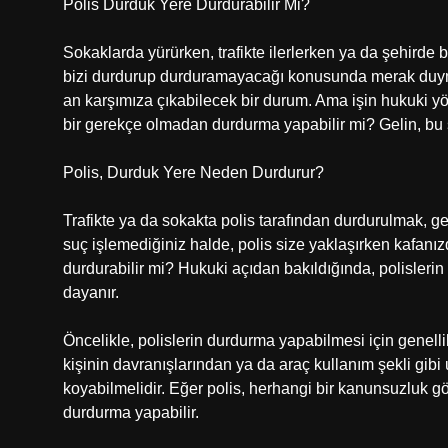
Polis Durduk Yere Durdurabilir Mi?
Sokaklarda yürürken, trafikte ilerlerken ya da şehird
bizi durdurup durduramayacağı konusunda merak duymuş
an karşımıza çıkabilecek bir durum. Ama işin hukuki 
bir gerekçe olmadan durdurma yapabilir mi? Gelin, bu so
Polis, Durduk Yere Neden Durdurur?
Trafikte ya da sokakta polis tarafından durdurulmak, gene
suç işlemediğiniz halde, polis size yaklaşırken kafanızd
durdurabilir mi? Hukuki açıdan bakıldığında, polislerin d
dayanır.
Öncelikle, polislerin durdurma yapabilmesi için genelli
kişinin davranışlarından ya da araç kullanım şekli gib
koyabilmelidir. Eğer polis, herhangi bir kanunsuzluk g
durdurma yapabilir.