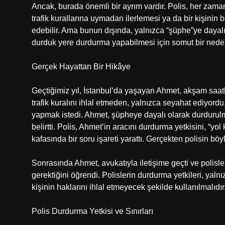
Ancak, burada önemli bir ayrım vardır. Polis, her zaman
trafik kurallarına uymadan ilerlemesi ya da bir kişinin
edebilir. Ama bunun dışında, yalnızca “şüphe”ye dayalı d
durduk yere durdurma yapabilmesi için somut bir nedenl
Gerçek Hayattan Bir Hikâye
Geçtiğimiz yıl, İstanbul’da yaşayan Ahmet, akşam saat
trafik kuralını ihlal etmeden, yalnızca seyahat ediyordu
yapmak istedi. Ahmet, şüpheye dayalı olarak durduru
belirtti. Polis, Ahmet’in aracını durdurma yetkisini, “
kafasında bir soru işareti yarattı. Gerçekten polisin b
Sonrasında Ahmet, avukatıyla iletişime geçti ve polisle
gerektiğini öğrendi. Polislerin durdurma yetkileri, yal
kişinin haklarını ihlal etmeyecek şekilde kullanılmalıdır
Polis Durdurma Yetkisi ve Sınırları