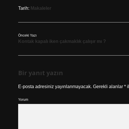
Tarih:
Makaleler
Önceki Yazı
Kontak kapalı iken çakmaklık çalışır mı ?
Bir yanıt yazın
E-posta adresiniz yayınlanmayacak.
Gerekli alanlar
*
i
Yorum