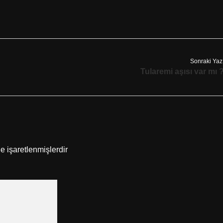
Sonraki Yaz
Tularemi aşısı var mı 
le işaretlenmişlerdir