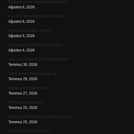
Endonezya’nın geçim kaynağı nedir ?
Ağustos 6, 2026
Kur’an’ın temel kavramları nelerdir ?
Ağustos 6, 2026
Ayak tabanı neden önemli ?
Ağustos 5, 2026
Amputasyon ameliyatı riskli midir ?
Ağustos 4, 2026
Alan nasıl bulunur 6. sınıf dikdörtgen ?
Temmuz 30, 2026
Yufka ekmek hangi yöreye ait ?
Temmuz 29, 2026
Kuşlar zeytinyağı yer mi ?
Temmuz 27, 2026
M rise av ne anlatıyor ?
Temmuz 25, 2026
Kireçli içme suyunun zararları nelerdir ?
Temmuz 25, 2026
Kafkas oyununa ne denir ?