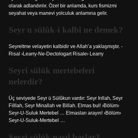
olarak adlandırılır. Özel bir anlamda, kurs fismizmi
seyahat veya manevi yolculuk anlamına gelir.
Seyr u sülûk-i kalbî ne demek?
Seyreltme velayetin kalbidir ve Allah’a yaklaşmıştır. -
Risal ›Learry-Ne-Dectologart Risale› Learry
Seyri sülük mertebeleri
nelerdir?
Üç seviyede Seyr ü Sülûkun vardır: Seyr Inllah, Seyr
Filllah, Seyr Minallah ve Billah. Elmas bul! ›Bölüm›
Seyr-U-Suluk Mertebel … Elmasları arayın! ›Bölüm›
Seyr-U-Suluk-Mertebel …
Seyri sülük nasıl başlar?