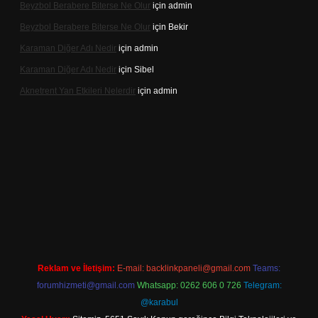
Beyzbol Berabere Biterse Ne Olur
için
admin
Beyzbol Berabere Biterse Ne Olur
için
Bekir
Karaman Diğer Adı Nedir
için
admin
Karaman Diğer Adı Nedir
için
Sibel
Aknetrent Yan Etkileri Nelerdir
için
admin
iş
Reklam ve İletişim:
E-mail:
backlinkpaneli@gmail.com
Teams:
forumhizmeti@gmail.com
Whatsapp: 0262 606 0 726
Telegram:
@karabul