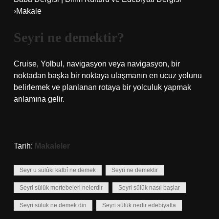
›Makale
Seyri ne demektir?
Cruise, Yolbul, navigasyon veya navigasyon, bir
noktadan başka bir noktaya ulaşmanın en ucuz yolunu
belirlemek ve planlanan rotaya bir yolculuk yapmak
anlamına gelir.
Tarih:
Makaleler
Seyr u sülûki kalbî ne demek
Seyri ne demektir
Seyri sülük mertebeleri nelerdir
Seyri sülük nasıl başlar
Seyri süluk ne demek din
Seyri sülük nedir edebiyatta