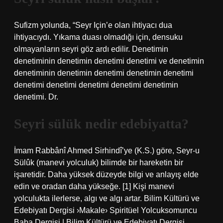
Sufizm yolunda, “Seyr Için’e olan ihtiyacı dua
ihtiyacıydı. Yıkama duası olmadığı için, densuku
olmayanların seyri göz ardı edilir. Denetimin
denetiminin denetimin denetimi denetimi ve denetimin
denetiminin denetimin denetimi denetimin denetimi
denetimi denetimi denetimi denetimi denetimin
denetimi. Dr.
Seyri sülük nedir edebiyatta?
İmam Rabbânî Ahmed Sirhindî’ye (K.S.) göre, Seyr-u
Sülûk (manevi yolculuk) bilimde bir hareketin bir
işaretidir. Daha yüksek düzeyde bilgi ve anlayış elde
edin ve oradan daha yükseğe. [1] Kişi manevi
yolculukta ilerlerse, algı ve algı artar. Bilim Kültürü ve
Edebiyatı Dergisi ›Makale› Spiritüel Yolcuksomuncu
Baba Dergisi | Bilim Kültürü ve Edebiyatı Dergisi