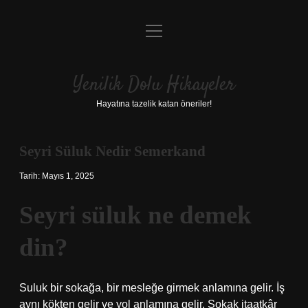
menüyü
Anasayfa
aç
Gizlilik Politikası
Yenilik Dolu Hikayeler
Yasal Uyarı
Hayatına tazelik katan öneriler!
Hakkımızda
Seyri Süluk Nedir Semerkand
Tarih: Mayıs 1, 2025
Seyri süluk ne demek
din?
Suluk bir sokağa, bir mesleğe girmek anlamına gelir. İş
aynı kökten gelir ve yol anlamına gelir. Sokak itaatkâr