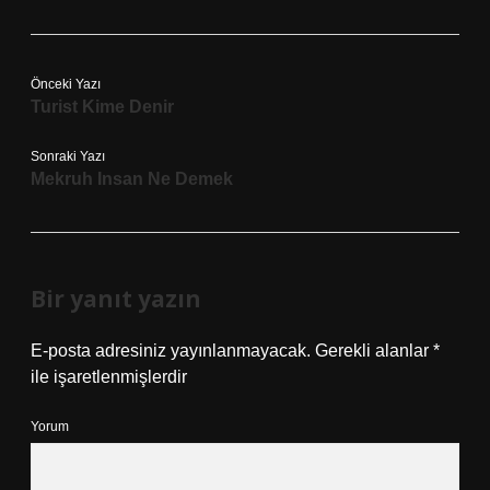
Önceki Yazı
Turist Kime Denir
Sonraki Yazı
Mekruh Insan Ne Demek
Bir yanıt yazın
E-posta adresiniz yayınlanmayacak.
Gerekli alanlar
*
ile işaretlenmişlerdir
Yorum