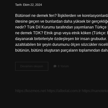
Tarih: Ekim 22, 2024
Bütünsel ne demek fen? İlişkilerden ve korelasyonlarda
ötesine geçen ve bunlardan daha yüksek bir gerçekliğe
nedir? Türk Dil Kurumu tarafından yayımlanan Türkçe 
ne demek TDK? Etnik grup veya etnik köken (Türkçe: Bu
dayanarak birbirleriyle özdeşleşen bir insan grubudur.
azaltılabilen bir şeyin durumunu ölçen sözcükler niceli
bütünün, bütünü oluşturan parçaların toplamından da
Bütünsel
Devamını okuyun
8 Yorum
Ne
Demek
Tdk
https://kozmos.net
https://albolat.com.tr
https://nanoteke