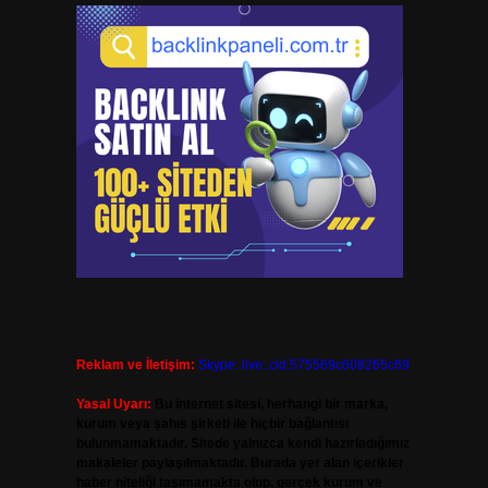
Reklam ve İletişim:
Skype: live:.cid.575569c608265c69
Yasal Uyarı:
Bu internet sitesi, herhangi bir marka,
kurum veya şahıs şirketi ile hiçbir bağlantısı
bulunmamaktadır. Sitede yalnızca kendi hazırladığımız
makaleler paylaşılmaktadır. Burada yer alan içerikler
haber niteliği taşımamakta olup, gerçek kurum ve