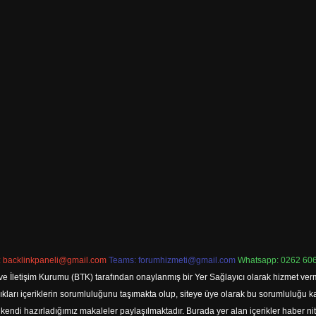
:
backlinkpaneli@gmail.com
Teams:
forumhizmeti@gmail.com
Whatsapp: 0262 606
ve İletişim Kurumu (BTK) tarafından onaylanmış bir Yer Sağlayıcı olarak hizmet verm
rı içeriklerin sorumluluğunu taşımakta olup, siteye üye olarak bu sorumluluğu kabul
a kendi hazırladığımız makaleler paylaşılmaktadır. Burada yer alan içerikler haber 