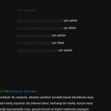
Son yorumlar
Beyzbol Berabere Biterse Ne Olur
için
admin
Beyzbol Berabere Biterse Ne Olur
için
Bekir
Karaman Diğer Adı Nedir
için
admin
Karaman Diğer Adı Nedir
için
Sibel
Aknetrent Yan Etkileri Nelerdir
için
admin
 0 726
Telegram: @karabul
ektedir. Bu nedenle, sitedeki içerikleri proaktif olarak denetleme veya
 etmiş sayılırlar. Bu internet sitesi, herhangi bir marka, kurum veya
niteliği taşımamakta olup, gerçek kurum ve kişiler hakkında paylaşım