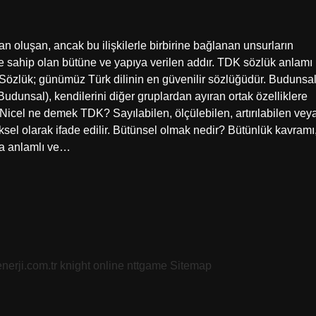
n oluşan, ancak bu ilişkilerle birbirine bağlanan unsurların
 sahip olan bütüne ve yapıya verilen addır. TDK sözlük anlamı
Sözlük; günümüz Türk dilinin en güvenilir sözlüğüdür. Budunsa
dunsal), kendilerini diğer gruplardan ayıran ortak özelliklere
 Nicel ne demek TDK? Sayılabilen, ölçülebilen, artırılabilen vey
ksel olarak ifade edilir. Bütünsel olmak nedir? Bütünlük kavramı
ha anlamlı ve…
nerji.com.tr
knight online
nttgame
Sitemap