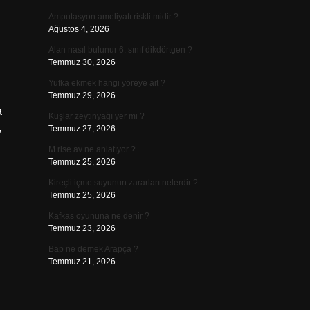
Amputasyon ameliyatı riskli midir ?
Ağustos 4, 2026
Alan nasıl bulunur 6. sınıf dikdörtgen ?
Temmuz 30, 2026
l
Yufka ekmek hangi yöreye ait ?
Temmuz 29, 2026
a
Kuşlar zeytinyağı yer mi ?
,
Temmuz 27, 2026
M rise av ne anlatıyor ?
Temmuz 25, 2026
Kireçli içme suyunun zararları nelerdir ?
Temmuz 25, 2026
Kafkas oyununa ne denir ?
Temmuz 23, 2026
Bap ne demek Arapça ?
Temmuz 21, 2026