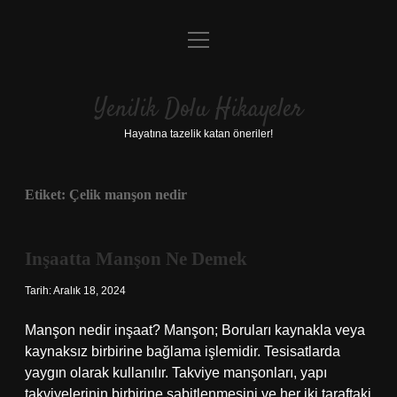
menüyü
Anasayfa
aç
Gizlilik Politikası
Yenilik Dolu Hikayeler
Yasal Uyarı
Hayatına tazelik katan öneriler!
Hakkımızda
Etiket:
Çelik manşon nedir
Inşaatta Manşon Ne Demek
Tarih: Aralık 18, 2024
Manşon nedir inşaat? Manşon; Boruları kaynakla veya
kaynaksız birbirine bağlama işlemidir. Tesisatlarda
yaygın olarak kullanılır. Takviye manşonları, yapı
takviyelerinin birbirine sabitlenmesini ve her iki taraftaki