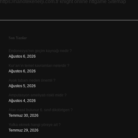
https://nanotekenerji.com.tr
knight online
nttgame
Sitemap
Sidebar
Son Yazılar
Endonezya’nın geçim kaynağı nedir ?
Ağustos 6, 2026
Kur’an’ın temel kavramları nelerdir ?
Ağustos 6, 2026
Ayak tabanı neden önemli ?
Ağustos 5, 2026
Amputasyon ameliyatı riskli midir ?
Ağustos 4, 2026
Alan nasıl bulunur 6. sınıf dikdörtgen ?
Temmuz 30, 2026
Yufka ekmek hangi yöreye ait ?
Temmuz 29, 2026