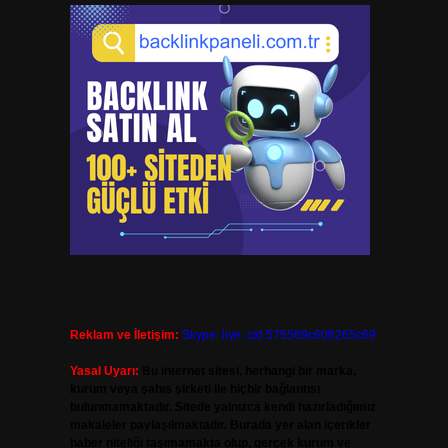
Reklam ve İletişim:
Skype: live:.cid.575569c608265c69
Yasal Uyarı:
Bu internet sitesi, herhangi bir marka,
kurum veya şahıs şirketi ile hiçbir bağlantısı
bulunmamaktadır. Sitede yalnızca kendi hazırladığımız
makaleler paylaşılmaktadır. Burada yer alan içerikler
haber niteliği taşımamakta olup, gerçek kurum ve