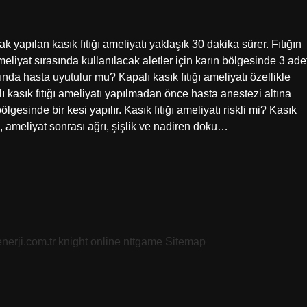
k yapılan kasık fıtığı ameliyatı yaklaşık 30 dakika sürer. Fıtığın
meliyat sırasında kullanılacak aletler için karın bölgesinde 3 ade
ında hasta uyutulur mu? Kapalı kasık fıtığı ameliyatı özellikle
ı kasık fıtığı ameliyatı yapılmadan önce hasta anestezi altına
ölgesinde bir kesi yapılır. Kasık fıtığı ameliyatı riskli mi? Kasık
a, ameliyat sonrası ağrı, şişlik ve nadiren doku…
nerji.com.tr
knight online
nttgame
Sitemap