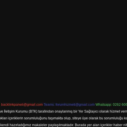
:
backlinkpaneli@gmail.com
Teams:
forumhizmeti@gmail.com
Whatsapp: 0262 606
ve İletişim Kurumu (BTK) tarafından onaylanmış bir Yer Sağlayıcı olarak hizmet verm
rı içeriklerin sorumluluğunu taşımakta olup, siteye üye olarak bu sorumluluğu kabul
a kendi hazırladığımız makaleler paylaşılmaktadır. Burada yer alan içerikler haber 