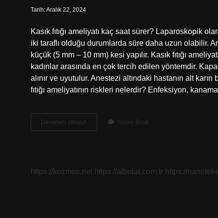
Tarih: Aralık 22, 2024
Kasık fıtığı ameliyatı kaç saat sürer? Laparoskopik olara
iki taraflı olduğu durumlarda süre daha uzun olabilir. A
küçük (5 mm – 10 mm) kesi yapılır. Kasık fıtığı ameliyat
kadınlar arasında en çok tercih edilen yöntemdir. Kapal
alınır ve uyutulur. Anestezi altındaki hastanın alt karın b
fıtığı ameliyatının riskleri nelerdir? Enfeksiyon, kanam
Kasık
Devamını okuyun
Yorum Bırak
Fıtığı
Ameliyatı
Zor
Bir
Ameliyat
https://kozmos.net
https://albolat.com.tr
https://nanoteke
Mı