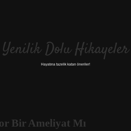
Yenilik Dolu Hikayeler
Hayatına tazelik katan öneriler!
Zor Bir Ameliyat Mı