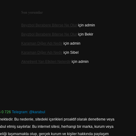
Son yorumlar
Beyzbol Berabere Biterse Ne Olur
için
admin
Beyzbol Berabere Biterse Ne Olur
için
Bekir
Karaman Diğer Adı Nedir
için
admin
Karaman Diğer Adı Nedir
için
Sibel
Aknetrent Yan Etkileri Nelerdir
için
admin
 0 726
Telegram: @karabul
ektedir. Bu nedenle, sitedeki içerikleri proaktif olarak denetleme veya
 etmiş sayılırlar. Bu internet sitesi, herhangi bir marka, kurum veya
niteliği taşımamakta olup, gerçek kurum ve kişiler hakkında paylaşım