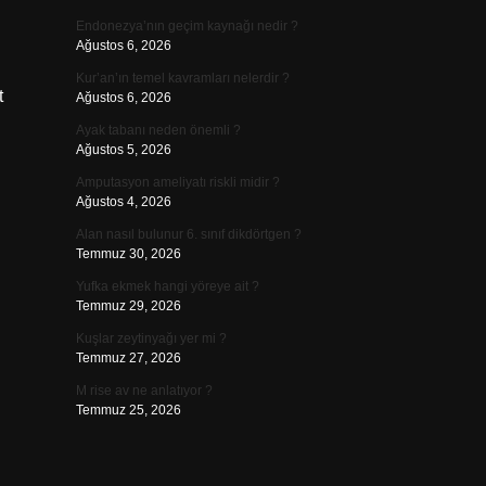
Endonezya’nın geçim kaynağı nedir ?
Ağustos 6, 2026
Kur’an’ın temel kavramları nelerdir ?
t
Ağustos 6, 2026
Ayak tabanı neden önemli ?
Ağustos 5, 2026
Amputasyon ameliyatı riskli midir ?
Ağustos 4, 2026
Alan nasıl bulunur 6. sınıf dikdörtgen ?
Temmuz 30, 2026
Yufka ekmek hangi yöreye ait ?
Temmuz 29, 2026
Kuşlar zeytinyağı yer mi ?
Temmuz 27, 2026
M rise av ne anlatıyor ?
Temmuz 25, 2026