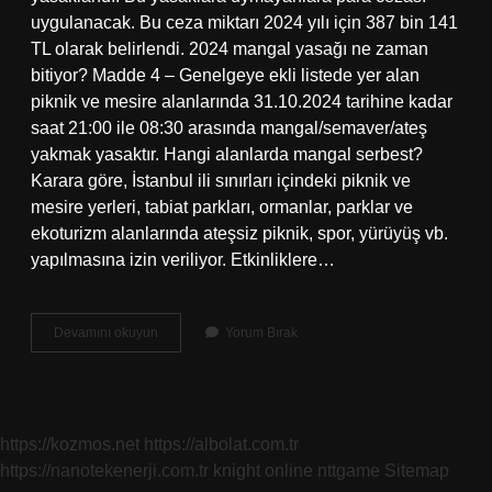
uygulanacak. Bu ceza miktarı 2024 yılı için 387 bin 141
TL olarak belirlendi. 2024 mangal yasağı ne zaman
bitiyor? Madde 4 – Genelgeye ekli listede yer alan
piknik ve mesire alanlarında 31.10.2024 tarihine kadar
saat 21:00 ile 08:30 arasında mangal/semaver/ateş
yakmak yasaktır. Hangi alanlarda mangal serbest?
Karara göre, İstanbul ili sınırları içindeki piknik ve
mesire yerleri, tabiat parkları, ormanlar, parklar ve
ekoturizm alanlarında ateşsiz piknik, spor, yürüyüş vb.
yapılmasına izin veriliyor. Etkinliklere…
Sahilde
Devamını okuyun
Yorum Bırak
Mangal
Yasak
Mı
https://kozmos.net
https://albolat.com.tr
https://nanotekenerji.com.tr
knight online
nttgame
Sitemap