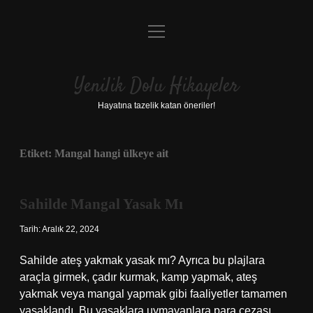
menüyü
Anasayfa
aç
Gizlilik Politikası
Yenilik Dolu Hikayeler
Yasal Uyarı
Hayatına tazelik katan öneriler!
Hakkımızda
Etiket:
Mangal hangi ülkeye ait
Sahilde Mangal Yasak Mı
Tarih: Aralık 22, 2024
Sahilde ateş yakmak yasak mı? Ayrıca bu plajlara
araçla girmek, çadır kurmak, kamp yapmak, ateş
yakmak veya mangal yapmak gibi faaliyetler tamamen
yasaklandı. Bu yasaklara uymayanlara para cezası