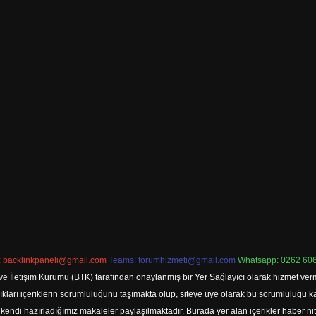
:
backlinkpaneli@gmail.com
Teams:
forumhizmeti@gmail.com
Whatsapp: 0262 606
ve İletişim Kurumu (BTK) tarafından onaylanmış bir Yer Sağlayıcı olarak hizmet verm
rı içeriklerin sorumluluğunu taşımakta olup, siteye üye olarak bu sorumluluğu kabul
a kendi hazırladığımız makaleler paylaşılmaktadır. Burada yer alan içerikler haber 