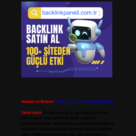
Reklam ve İletişim:
Skype: live:.cid.575569c608265c69
Yasal Uyarı:
Bu internet sitesi, herhangi bir marka,
kurum veya şahıs şirketi ile hiçbir bağlantısı
bulunmamaktadır. Sitede yalnızca kendi hazırladığımız
makaleler paylaşılmaktadır. Burada yer alan içerikler
haber niteliği taşımamakta olup, gerçek kurum ve