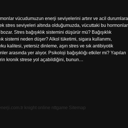
onlar vücudumuzun enerji seviyelerini artırır ve acil durumlara
sek stres seviyeleri altında olduğumuzda, vücuttaki bu hormonlar
ni bozar. Stres bağışıklık sistemini düşürür mü? Bağışıklık
klık sistemi neden düşer? Alkol tüketimi, sigara kullanımı,
 kalitesi, yetersiz dinleme, aşırı stres ve sık antibiyotik
ler arasında yer alıyor. Psikoloji bağışıklığı etkiler mi? Yapılan
rlerin kronik strese yol açabildiğini, bunun…
nerji.com.tr
knight online
nttgame
Sitemap