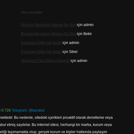
Son yorumlar
Beyzbol Berabere Biterse Ne Olur
için
admin
Beyzbol Berabere Biterse Ne Olur
için
Bekir
Karaman Diğer Adı Nedir
için
admin
Karaman Diğer Adı Nedir
için
Sibel
Aknetrent Yan Etkileri Nelerdir
için
admin
 0 726
Telegram: @karabul
ektedir. Bu nedenle, sitedeki içerikleri proaktif olarak denetleme veya
 etmiş sayılırlar. Bu internet sitesi, herhangi bir marka, kurum veya
niteliği taşımamakta olup, gerçek kurum ve kişiler hakkında paylaşım