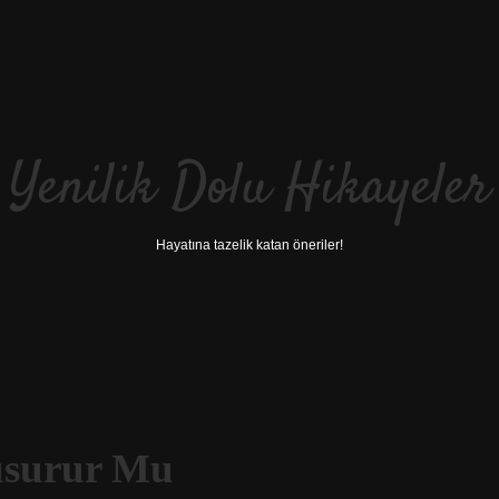
Yenilik Dolu Hikayeler
Hayatına tazelik katan öneriler!
Dusurur Mu