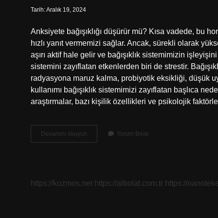
Tarih: Aralık 19, 2024
Anksiyete bağışıklığı düşürür mü? Kısa vadede, bu horm
hızlı yanıt vermemizi sağlar. Ancak, sürekli olarak yük
aşırı aktif hale gelir ve bağışıklık sistemimizin işleyişi
sistemini zayıflatan etkenlerden biri de strestir. Bağışı
radyasyona maruz kalma, probiyotik eksikliği, düşük uyku
kullanımı bağışıklık sistemimizi zayıflatan başlıca neden
araştırmalar, bazı kişilik özellikleri ve psikolojik faktö
Anksiyete
Devamını okuyun
Yorum Bırak
Bağışıklığı
Dusurur
Mu
https://kozmos.net
https://albolat.com.tr
https://nanoteke