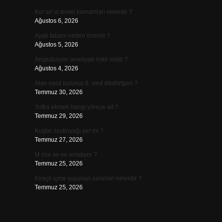
Kur’an’ın temel kavramları nelerdir ?
Ağustos 6, 2026
Ayak tabanı neden önemli ?
Ağustos 5, 2026
Amputasyon ameliyatı riskli midir ?
Ağustos 4, 2026
Alan nasıl bulunur 6. sınıf dikdörtgen ?
Temmuz 30, 2026
Yufka ekmek hangi yöreye ait ?
Temmuz 29, 2026
Kuşlar zeytinyağı yer mi ?
Temmuz 27, 2026
M rise av ne anlatıyor ?
Temmuz 25, 2026
Kireçli içme suyunun zararları nelerdir ?
Temmuz 25, 2026