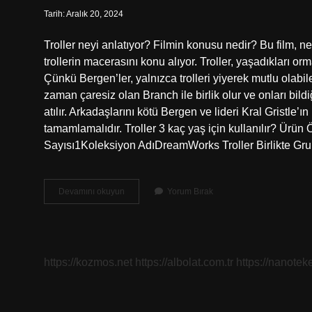
Tarih: Aralık 20, 2024
Troller neyi anlatıyor? Filmin konusu nedir? Bu film, neş
trollerin macerasını konu alıyor. Troller, yaşadıkları 
Çünkü Bergen’ler, yalnızca trolleri yiyerek mutlu olabil
zaman çaresiz olan Branch ile birlik olur ve onları bi
atılır. Arkadaşlarını kötü Bergen ve lideri Kral Gristle
tamamlamalıdır. Troller 3 kaç yaş için kullanılır? Ürün Ö
Sayısı‎1Koleksiyon Adı‎DreamWorks Troller Birlikte Gru
Troller
Devamını okuyun
Yorum Bırak
3
Konusu
Nedir
https://kozmos.net
https://albolat.com.tr
https://nanoteke