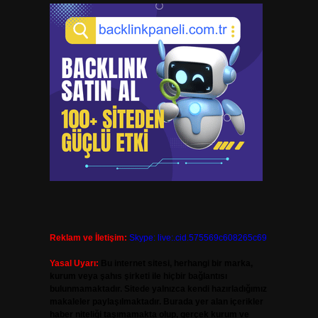
Reklam ve İletişim:
Skype: live:.cid.575569c608265c69
Yasal Uyarı:
Bu internet sitesi, herhangi bir marka,
kurum veya şahıs şirketi ile hiçbir bağlantısı
bulunmamaktadır. Sitede yalnızca kendi hazırladığımız
makaleler paylaşılmaktadır. Burada yer alan içerikler
haber niteliği taşımamakta olup, gerçek kurum ve