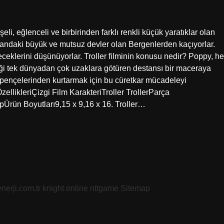
eli, eğlenceli ve birbirinden farklı renkli küçük yaratıklar olan
ormandaki büyük ve mutsuz devler olan Bergenlerden kaçıyorlar.
eceklerini düşünüyorlar. Troller filminin konusu nedir? Poppy, he
ldiği tek dünyadan çok uzaklara götüren destansı bir maceraya
’ın pençelerinden kurtarmak için bu cüretkar mücadeleyi
zellikleri‎Çizgi Film Karakteri‎Troller TrollerParça
pÜrün Boyutları‎9,15 x 9,16 x 16. Troller…
nerji.com.tr
knight online
nttgame
Sitemap