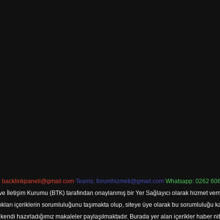
:
backlinkpaneli@gmail.com
Teams:
forumhizmeti@gmail.com
Whatsapp: 0262 606
ve İletişim Kurumu (BTK) tarafından onaylanmış bir Yer Sağlayıcı olarak hizmet verm
rı içeriklerin sorumluluğunu taşımakta olup, siteye üye olarak bu sorumluluğu kabul
a kendi hazırladığımız makaleler paylaşılmaktadır. Burada yer alan içerikler haber 