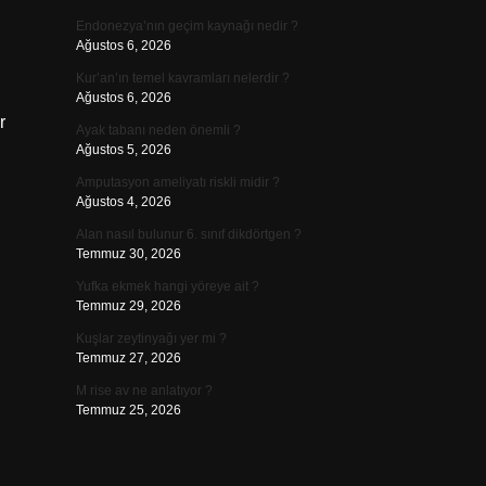
Endonezya’nın geçim kaynağı nedir ?
Ağustos 6, 2026
Kur’an’ın temel kavramları nelerdir ?
Ağustos 6, 2026
r
Ayak tabanı neden önemli ?
Ağustos 5, 2026
Amputasyon ameliyatı riskli midir ?
Ağustos 4, 2026
Alan nasıl bulunur 6. sınıf dikdörtgen ?
Temmuz 30, 2026
Yufka ekmek hangi yöreye ait ?
Temmuz 29, 2026
Kuşlar zeytinyağı yer mi ?
Temmuz 27, 2026
M rise av ne anlatıyor ?
Temmuz 25, 2026