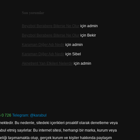
Son yorumlar
Beyzbol Berabere Biterse Ne Olur
için
admin
Beyzbol Berabere Biterse Ne Olur
için
Bekir
Karaman Diğer Adı Nedir
için
admin
Karaman Diğer Adı Nedir
için
Sibel
Aknetrent Yan Etkileri Nelerdir
için
admin
 0 726
Telegram: @karabul
ektedir. Bu nedenle, sitedeki içerikleri proaktif olarak denetleme veya
 etmiş sayılırlar. Bu internet sitesi, herhangi bir marka, kurum veya
niteliği taşımamakta olup, gerçek kurum ve kişiler hakkında paylaşım