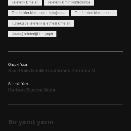
Teleferik kime ait
Teleferik kimin kontrolünde
Teleferikler kimin sorumluluğunda
Teleferikleri kim denetler
Tünektepe teleferik işletmesi kime ait
Uludağ teleferiği kim yaptı
Önceki Yazı
Sivil Polis Kimlik Göstermek Zorunda Mı
Sonraki Yazı
Karbon Sistemi Nedir
Bir yanıt yazın