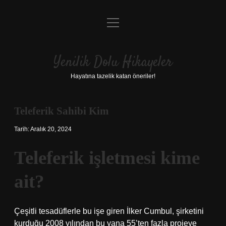
menüyü
Anasayfa
aç
Gizlilik Politikası
Yenilik Dolu Hikayeler
Yasal Uyarı
Hayatına tazelik katan öneriler!
Hakkımızda
Teleferik Sahibi Kim
Tarih: Aralık 20, 2024
Teleferik işletmesi kime
ait?
Çeşitli tesadüflerle bu işe giren İlker Cumbul, şirketini
kurduğu 2008 yılından bu yana 55’ten fazla projeye