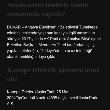
Antalyadaki teleferik kimin
zamanında yapıldı?
DUVAR – Antalya Büyükşehir Belediyesi Tünektepe
teleferik tesisinde yaşanan kazayla ilgili tartışmalar
sürüyor. 2017 yılında AK Parti eski Antalya Büyükşehir
Belediye Başkanı Menderes Türel tarafından açılışı
yapılan teleferiğin, “Türkiye’nin en ucuz teleferiği”
olarak tanıtıldığı ortaya çıktı.
Kartepe teleferik işletmesi kime
ait?
Kartepe TeleferikAçılış Tarihi25 Mart
2024TipGondolUzunluk4695 mİşletmeciUlasimPark
A.Ş.