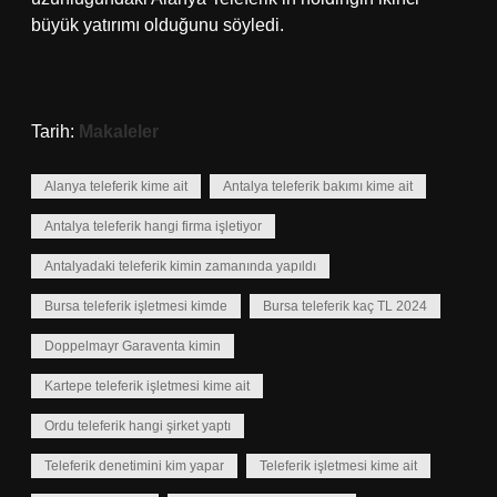
büyük yatırımı olduğunu söyledi.
Tarih:
Makaleler
Alanya teleferik kime ait
Antalya teleferik bakımı kime ait
Antalya teleferik hangi firma işletiyor
Antalyadaki teleferik kimin zamanında yapıldı
Bursa teleferik işletmesi kimde
Bursa teleferik kaç TL 2024
Doppelmayr Garaventa kimin
Kartepe teleferik işletmesi kime ait
Ordu teleferik hangi şirket yaptı
Teleferik denetimini kim yapar
Teleferik işletmesi kime ait