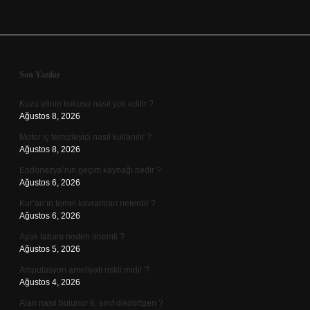
Sidebar
Son Yazılar
Kuzu etinin kokusu nasıl yok edilir ?
Ağustos 8, 2026
Motor iç temizleyici nasıl kullanılır ?
Ağustos 8, 2026
Endonezya’nın geçim kaynağı nedir ?
Ağustos 6, 2026
Kur’an’ın temel kavramları nelerdir ?
Ağustos 6, 2026
Ayak tabanı neden önemli ?
Ağustos 5, 2026
Amputasyon ameliyatı riskli midir ?
Ağustos 4, 2026
Alan nasıl bulunur 6. sınıf dikdörtgen ?