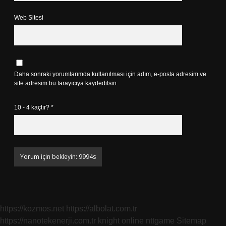
Web Sitesi
Daha sonraki yorumlarımda kullanılması için adım, e-posta adresim ve
site adresim bu tarayıcıya kaydedilsin.
10 - 4 kaçtır?
*
https://kozmos.net
https://albolat.com.tr
https://nanotekenerji.com.tr
knight online
nttgame
Sitemap