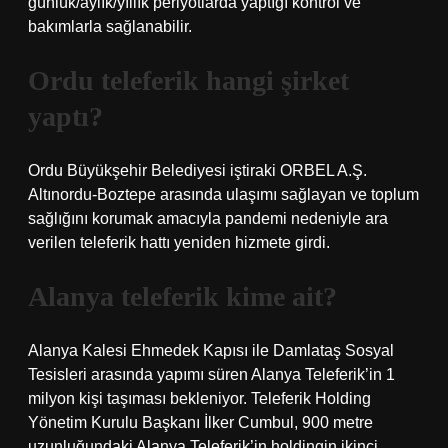
günlük/aylık/yıllık periyotlarda yaptığı kontrol ve
bakımlarla sağlanabilir.
Ordu teleferik hangi şirket
yaptı?
Ordu Büyükşehir Belediyesi iştiraki ORBEL A.Ş.
Altınordu-Boztepe arasında ulaşımı sağlayan ve toplum
sağlığını korumak amacıyla pandemi nedeniyle ara
verilen teleferik hattı yeniden hizmete girdi.
Alanya teleferik kime ait?
Alanya Kalesi Ehmedek Kapısı ile Damlataş Sosyal
Tesisleri arasında yapımı süren Alanya Teleferik’in 1
milyon kişi taşıması bekleniyor. Teleferik Holding
Yönetim Kurulu Başkanı İlker Cumbul, 900 metre
uzunluğundaki Alanya Teleferik’in holdingin ikinci