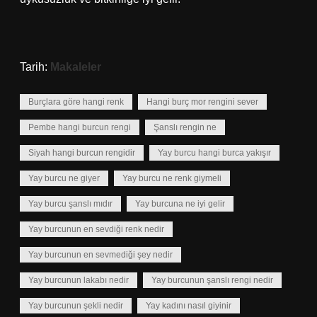
Tarih:
Makaleler
Burçlara göre hangi renk
Hangi burç mor rengini sever
Pembe hangi burcun rengi
Şanslı rengin ne
Siyah hangi burcun rengidir
Yay burcu hangi burca yakışır
Yay burcu ne giyer
Yay burcu ne renk giymeli
Yay burcu şanslı mıdır
Yay burcuna ne iyi gelir
Yay burcunun en sevdiği renk nedir
Yay burcunun en sevmediği şey nedir
Yay burcunun lakabı nedir
Yay burcunun şanslı rengi nedir
Yay burcunun şekli nedir
Yay kadını nasıl giyinir