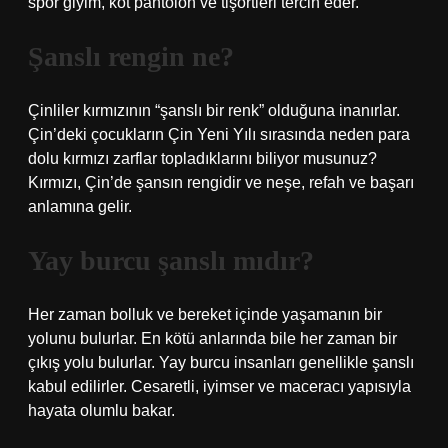
spor giyim, kot pantolon ve tişörtleri tercih eder.
Şanslı rengin ne?
Çinliler kırmızının “şanslı bir renk” olduğuna inanırlar.
Çin’deki çocukların Çin Yeni Yılı sırasında neden para
dolu kırmızı zarflar topladıklarını biliyor musunuz?
Kırmızı, Çin’de şansın rengidir ve neşe, refah ve başarı
anlamına gelir.
Yay burcu şanslı mıdır?
Her zaman bolluk ve bereket içinde yaşamanın bir
yolunu bulurlar. En kötü anlarında bile her zaman bir
çıkış yolu bulurlar. Yay burcu insanları genellikle şanslı
kabul edilirler. Cesaretli, iyimser ve maceracı yapısıyla
hayata olumlu bakar.