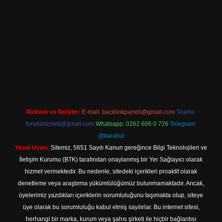
bil giriş
Reklam ve İletişim:
E-mail:
backlinkpaneli@gmail.com
Teams:
forumhizmeti@gmail.com
Whatsapp: 0262 606 0 726
Telegram:
@karabul
Yasal Uyarı:
Sitemiz, 5651 Sayılı Kanun gereğince Bilgi Teknolojileri ve
İletişim Kurumu (BTK) tarafından onaylanmış bir Yer Sağlayıcı olarak
hizmet vermektedir. Bu nedenle, sitedeki içerikleri proaktif olarak
denetleme veya araştırma yükümlülüğümüz bulunmamaktadır. Ancak,
üyelerimiz yazdıkları içeriklerin sorumluluğunu taşımakta olup, siteye
üye olarak bu sorumluluğu kabul etmiş sayılırlar. Bu internet sitesi,
herhangi bir marka, kurum veya şahıs şirketi ile hiçbir bağlantısı