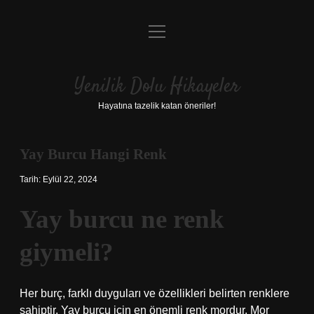
menüyü
Anasayfa
aç
Gizlilik Politikası
Yenilik Dolu Hikayeler
Yasal Uyarı
Hayatına tazelik katan öneriler!
Hakkımızda
Yay Burcu Hangi Renk
Tarih: Eylül 22, 2024
Yay burcu ne renk
giymeli?
Her burç, farklı duyguları ve özellikleri belirten renklere
sahiptir. Yay burcu için en önemli renk mordur. Mor