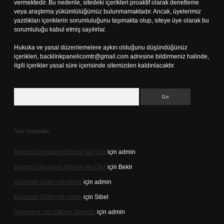
vermektedir. Bu nedenle, sitedeki içerikleri proaktif olarak denetleme
veya araştırma yükümlülüğümüz bulunmamaktadır. Ancak, üyelerimiz
yazdıkları içeriklerin sorumluluğunu taşımakta olup, siteye üye olarak bu
sorumluluğu kabul etmiş sayılırlar.
Hukuka ve yasal düzenlemelere aykırı olduğunu düşündüğünüz
içerikleri,
backlinkpanelicomtr@gmail.com
adresine bildirmeniz halinde,
ilgili içerikler yasal süre içerisinde sitemizden kaldırılacaktır.
Arama
Son yorumlar
Beyzbol Berabere Biterse Ne Olur
için
admin
Beyzbol Berabere Biterse Ne Olur
için
Bekir
Karaman Diğer Adı Nedir
için
admin
Karaman Diğer Adı Nedir
için
Sibel
Aknetrent Yan Etkileri Nelerdir
için
admin