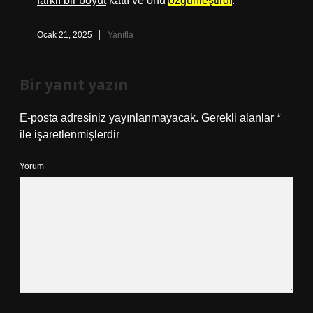
farklı bir boyut
kattı ve onu
özgünleştirdi
.
Ocak 21, 2025
Yanıtla
Bir yanıt yazın
E-posta adresiniz yayınlanmayacak.
Gerekli alanlar
*
ile işaretlenmişlerdir
Yorum