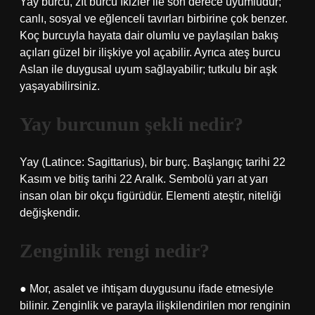
Yay burcu, zıt burcu İkizler ile son derece uyumludur;
canlı, sosyal ve eğlenceli tavırları birbirine çok benzer.
Koç burcuyla hayata dair olumlu ve paylaşılan bakış
açıları güzel bir ilişkiye yol açabilir. Ayrıca ateş burcu
Aslan ile duygusal uyum sağlayabilir; tutkulu bir aşk
yaşayabilirsiniz.
Yay burcunun şekli nedir?
Yay (Latince: Sagittarius), bir burç. Başlangıç ​​tarihi 22
Kasım ve bitiş tarihi 22 Aralık. Sembolü yarı at yarı
insan olan bir okçu figürüdür. Elementi ateştir, niteliği
değişkendir.
Zenginlik rengi nedir?
● Mor, asalet ve ihtişam duygusunu ifade etmesiyle
bilinir. Zenginlik ve parayla ilişkilendirilen mor renginin