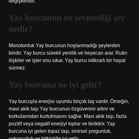
değişkendir.
Yay burcunun en sevmediği şey
nedir?
Monotonluk Yay burcunun hoşlanmadığı şeylerden
biridir. Yay burcu sürekli yenilik ve heyecan arar. Rutin
ilişkiler ve işler onu sıkar. Yay burcu istikrarlı bir hayat
sürmez.
Yay burcuna ne iyi gelir?
Yay burcuyla enerjisi uyumlu birçok taş vardır. Örneğin,
mavi akik taşı Yay burcunun özgüvenini artırır ve
korkularından kurtulmasını sağlar. Mavi akik taşı, fazla
pozitif veya negatif enerjiyi toplar ve biriktirir. Yay
burcuna iyi gelen topaz taşı, sinirsel yorgunluk,
uykusuzluk ve bitkinliğe iyi gelir.