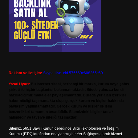
Reklam ve İletişim:
Skype: live:.cid.575569c608265c69
Yasal Uyarı:
Bu internet sitesi, herhangi bir marka, kurum veya şahıs
şirketi ile hiçbir bağlantısı bulunmamaktadır. Sitede yalnızca kendi
hazırladığımız makaleler paylaşılmaktadır. Burada yer alan içerikler
haber niteliği taşımamakta olup, gerçek kurum ve kişiler hakkında
paylaşım yapılmamaktadır. Gerçek kurum ve kişiler ile isim
benzerlikleri tamamen tesadüfidir. Sitemizdeki bilgiler taslak
halindedir ve tavsiye niteliği taşımazlar.
Sitemiz, 5651 Sayılı Kanun gereğince Bilgi Teknolojileri ve İletişim
Kurumu (BTK) tarafından onaylanmış bir Yer Sağlayıcı olarak hizmet