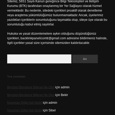
Sitemiz, 5651 Sayılı Kanun gereğince Bilgi Teknolojileri ve İletişim
Kurumu (BTK) tarafından onaylanmış bir Yer Sağlayıcı olarak hizmet
vermektedir. Bu nedenle, sitedeki içerikleri proaktif olarak denetleme
veya araştırma yükümlülüğümüz bulunmamaktadır. Ancak, üyelerimiz
yazdıkları içeriklerin sorumluluğunu taşımakta olup, siteye üye olarak bu
sorumluluğu kabul etmiş sayılırlar.
Hukuka ve yasal düzenlemelere aykırı olduğunu düşündüğünüz
içerikleri,
backlinkpanelicomtr@gmail.com
adresine bildirmeniz halinde,
ilgili içerikler yasal süre içerisinde sitemizden kaldırılacaktır.
Arama
Son yorumlar
Beyzbol Berabere Biterse Ne Olur
için
admin
Beyzbol Berabere Biterse Ne Olur
için
Bekir
Karaman Diğer Adı Nedir
için
admin
Karaman Diğer Adı Nedir
için
Sibel