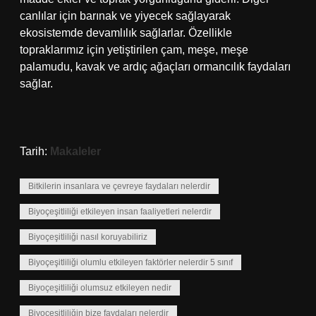
canlılar için barınak ve yiyecek sağlayarak
ekosistemde devamlılık sağlarlar. Özellikle
topraklarımız için yetiştirilen çam, meşe, meşe
palamudu, kavak ve ardıç ağaçları ormancılık faydaları
sağlar.
Tarih:
Makaleler
Bitkilerin insanlara ve çevreye faydaları nelerdir
Biyoçeşitliliği etkileyen insan faaliyetleri nelerdir
Biyoçeşitliliği nasıl koruyabiliriz
Biyoçeşitliliği olumlu etkileyen faktörler nelerdir 5 sınıf
Biyoçeşitliliği olumsuz etkileyen nedir
Biyoçeşitliliğin bize faydaları nelerdir