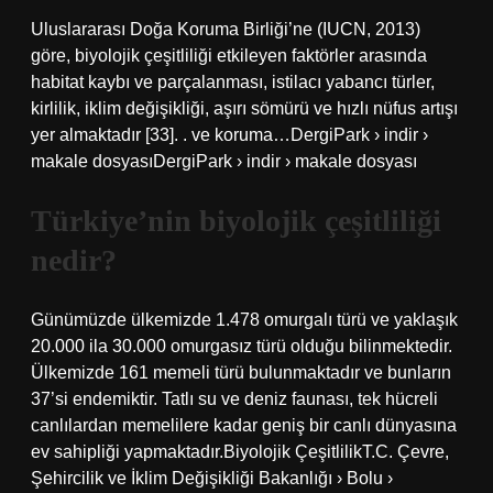
Uluslararası Doğa Koruma Birliği’ne (IUCN, 2013)
göre, biyolojik çeşitliliği etkileyen faktörler arasında
habitat kaybı ve parçalanması, istilacı yabancı türler,
kirlilik, iklim değişikliği, aşırı sömürü ve hızlı nüfus artışı
yer almaktadır [33]. . ve koruma…DergiPark › indir ›
makale dosyasıDergiPark › indir › makale dosyası
Türkiye’nin biyolojik çeşitliliği
nedir?
Günümüzde ülkemizde 1.478 omurgalı türü ve yaklaşık
20.000 ila 30.000 omurgasız türü olduğu bilinmektedir.
Ülkemizde 161 memeli türü bulunmaktadır ve bunların
37’si endemiktir. Tatlı su ve deniz faunası, tek hücreli
canlılardan memelilere kadar geniş bir canlı dünyasına
ev sahipliği yapmaktadır.Biyolojik ÇeşitlilikT.C. Çevre,
Şehircilik ve İklim Değişikliği Bakanlığı › Bolu ›