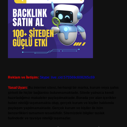
Reklam ve İletişim:
Skype: live:.cid.575569c608265c69
Yasal Uyarı:
Bu internet sitesi, herhangi bir marka, kurum veya şahıs
şirketi ile hiçbir bağlantısı bulunmamaktadır. Sitede yalnızca kendi
hazırladığımız makaleler paylaşılmaktadır. Burada yer alan içerikler
haber niteliği taşımamakta olup, gerçek kurum ve kişiler hakkında
paylaşım yapılmamaktadır. Gerçek kurum ve kişiler ile isim
benzerlikleri tamamen tesadüfidir. Sitemizdeki bilgiler taslak
halindedir ve tavsiye niteliği taşımazlar.