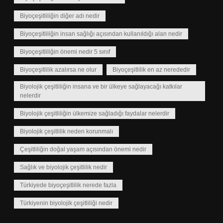
Biyoçeşitliliğin diğer adı nedir
Biyoçeşitliliğin insan sağlığı açısından kullanıldığı alan nedir
Biyoçeşitliliğin önemi nedir 5 sınıf
Biyoçeşitlilik azalırsa ne olur
Biyoçeşitlilik en az nerededir
Biyolojik çeşitliliğin insana ve bir ülkeye sağlayacağı katkılar
nelerdir
Biyolojik çeşitliliğin ülkemize sağladığı faydalar nelerdir
Biyolojik çeşitlilik neden korunmalı
Çeşitliliğin doğal yaşam açısından önemi nedir
Sağlık ve biyolojik çeşitlilik nedir
Türkiyede biyoçeşitlilik nerede fazla
Türkiyenin biyolojik çeşitliliği nedir