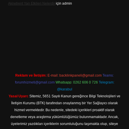
Aknetrent Yan Etkileri Nelerdir
için
admin
lbet mobil giriş
Reklam ve İletişim:
E-mail:
backlinkpaneli@gmail.com
Teams:
forumhizmeti@gmail.com
Whatsapp: 0262 606 0 726
Telegram:
@karabul
Yasal Uyarı:
Sitemiz, 5651 Sayılı Kanun gereğince Bilgi Teknolojileri ve
İletişim Kurumu (BTK) tarafından onaylanmış bir Yer Sağlayıcı olarak
hizmet vermektedir. Bu nedenle, sitedeki içerikleri proaktif olarak
denetleme veya araştırma yükümlülüğümüz bulunmamaktadır. Ancak,
üyelerimiz yazdıkları içeriklerin sorumluluğunu taşımakta olup, siteye