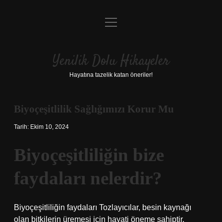
menüyü
Anasayfa
aç
Gizlilik Politikası
Yenilik Dolu Hikayeler
Yasal Uyarı
Hayatına tazelik katan öneriler!
Hakkımızda
Biyoçeşitlilik Sağlığımızı Korur Mu
Tarih: Ekim 10, 2024
Biyoçeşitliliğin bize
faydaları nelerdir?
Biyoçeşitliliğin faydaları Tozlayıcılar, besin kaynağı
olan bitkilerin üremesi için hayati öneme sahiptir.