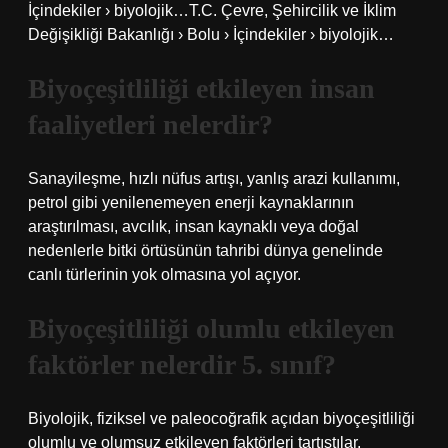
İçindekiler › biyolojik…T.C. Çevre, Şehircilik ve İklim
Değişikliği Bakanlığı › Bolu › İçindekiler › biyolojik…
Biyoçeşitliliği etkileyen insan
faaliyetleri nelerdir?
Sanayileşme, hızlı nüfus artışı, yanlış arazi kullanımı,
petrol gibi yenilenemeyen enerji kaynaklarının
araştırılması, avcılık, insan kaynaklı veya doğal
nedenlerle bitki örtüsünün tahribi dünya genelinde
canlı türlerinin yok olmasına yol açıyor.
Biyoçeşitliliği olumlu etkileyen
faktörler nelerdir 5. sınıf?
Biyolojik, fiziksel ve paleocoğrafik açıdan biyoçeşitliliği
olumlu ve olumsuz etkileyen faktörleri tartıştılar.