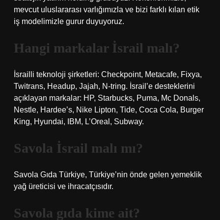
mevcut uluslararası varlığımızla ve bizi farklı kılan etik
iş modelimizle gurur duyuyoruz.
Hangi markalar İsrail malı?
İsrailli teknoloji şirketleri: Checkpoint, Metacafe, Fixya,
Twitrans, Headup, Jajah, N-tring. İsrail’e desteklerini
açıklayan markalar: HP, Starbucks, Puma, Mc Donals,
Nestle, Hardee’s, Nike Lipton, Tide, Coca Cola, Burger
King, Hyundai, IBM, L’Oreal, Subway.
Savola İsrail malı mı?
Savola Gıda Türkiye, Türkiye’nin önde gelen yemeklik
yağ üreticisi ve ihracatçısıdır.
Savola gıda kime ait?