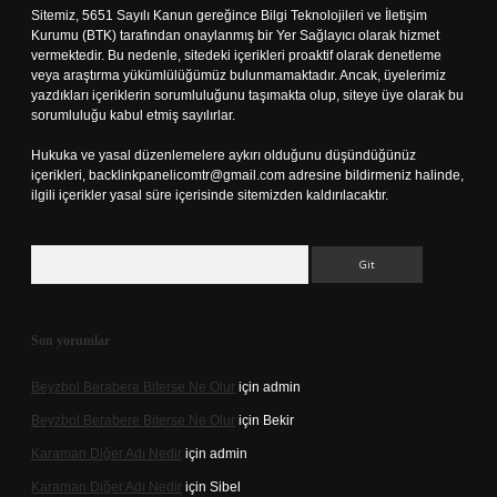
Sitemiz, 5651 Sayılı Kanun gereğince Bilgi Teknolojileri ve İletişim
Kurumu (BTK) tarafından onaylanmış bir Yer Sağlayıcı olarak hizmet
vermektedir. Bu nedenle, sitedeki içerikleri proaktif olarak denetleme
veya araştırma yükümlülüğümüz bulunmamaktadır. Ancak, üyelerimiz
yazdıkları içeriklerin sorumluluğunu taşımakta olup, siteye üye olarak bu
sorumluluğu kabul etmiş sayılırlar.
Hukuka ve yasal düzenlemelere aykırı olduğunu düşündüğünüz
içerikleri,
backlinkpanelicomtr@gmail.com
adresine bildirmeniz halinde,
ilgili içerikler yasal süre içerisinde sitemizden kaldırılacaktır.
Arama
Son yorumlar
Beyzbol Berabere Biterse Ne Olur
için
admin
Beyzbol Berabere Biterse Ne Olur
için
Bekir
Karaman Diğer Adı Nedir
için
admin
Karaman Diğer Adı Nedir
için
Sibel