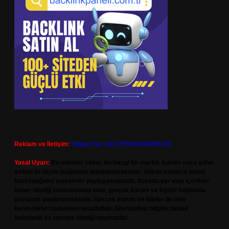
Reklam ve İletişim:
Skype: live:.cid.575569c608265c69
Yasal Uyarı:
Bu internet sitesi, herhangi bir marka, kurum veya şahıs
şirketi ile hiçbir bağlantısı bulunmamaktadır. Sitede yalnızca kendi
hazırladığımız makaleler paylaşılmaktadır. Burada yer alan içerikler
haber niteliği taşımamakta olup, gerçek kurum ve kişiler hakkında
paylaşım yapılmamaktadır. Gerçek kurum ve kişiler ile isim
benzerlikleri tamamen tesadüfidir. Sitemizdeki bilgiler taslak
halindedir ve tavsiye niteliği taşımazlar.