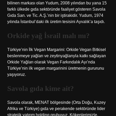
bilinen markası olan Yudum, 2008 yılından bu yana 15
farklı ülkede gıda sektöründe faaliyet gösteren Savola
Gıda San. ve Tic. A.Ş.’nin bir iştirakidir. Yudum, 1974
yılında İstanbul’daki ilk üretim tesisini Ayvalık’a taşıdı.
Orkide yağ İsrail malı mı?
Türkiye’nin İlk Vegan Margarini: Orkide Vegan Bitkisel
beslenmeye yağları ve zeytinyağlarıyla katkı sağlayan
Orkide Yağları olarak Vegan Farkındalık Ayı’nda
Türkiye’nin ilk vegan margarinini üretmenin gururunu
yaşıyoruz.
Savola gıda kime ait?
Savola olarak, MENAT bölgesinde (Orta Doğu, Kuzey
Afrika ve Türkiye) gıda ve perakende sektöründe lider
stratejik yatırım holding grubuyuz. Kökenlerimizle,