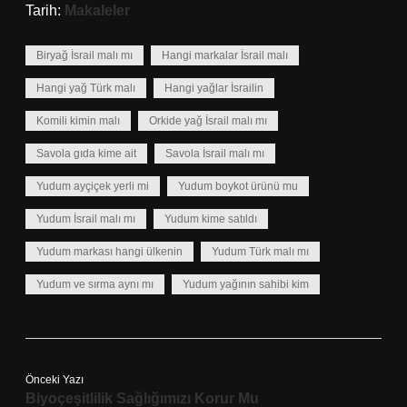
Tarih:
Makaleler
Biryağ İsrail malı mı
Hangi markalar İsrail malı
Hangi yağ Türk malı
Hangi yağlar İsrailin
Komili kimin malı
Orkide yağ İsrail malı mı
Savola gıda kime ait
Savola İsrail malı mı
Yudum ayçiçek yerli mi
Yudum boykot ürünü mu
Yudum İsrail malı mı
Yudum kime satıldı
Yudum markası hangi ülkenin
Yudum Türk malı mı
Yudum ve sırma aynı mı
Yudum yağının sahibi kim
Önceki Yazı
Biyoçeşitlilik Sağlığımızı Korur Mu