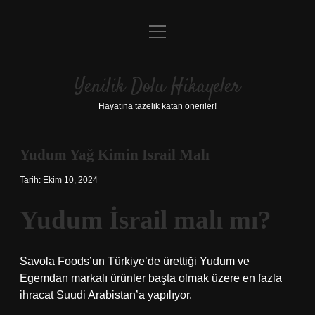
menüyü
Anasayfa
aç
Gizlilik Politikası
Yenilik Dolu Hikayeler
Yasal Uyarı
Hayatına tazelik katan öneriler!
Hakkımızda
Yudum Yağ Kimin Israil Malı
Tarih: Ekim 10, 2024
Yudum İsrail malı mı?
Savola Foods’un Türkiye’de ürettiği Yudum ve
Egemdan markalı ürünler başta olmak üzere en fazla
ihracat Suudi Arabistan’a yapılıyor.