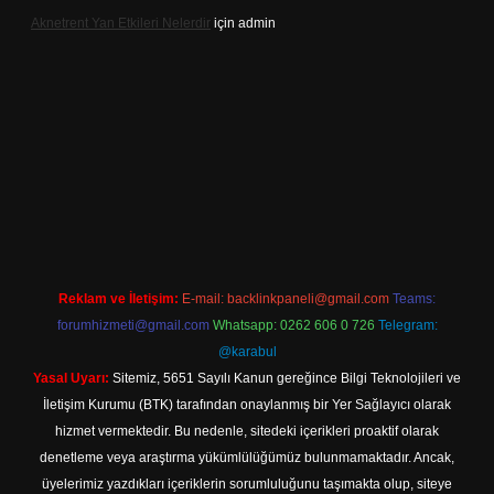
Aknetrent Yan Etkileri Nelerdir
için
admin
t mobil giriş
Reklam ve İletişim:
E-mail:
backlinkpaneli@gmail.com
Teams:
forumhizmeti@gmail.com
Whatsapp: 0262 606 0 726
Telegram:
@karabul
Yasal Uyarı:
Sitemiz, 5651 Sayılı Kanun gereğince Bilgi Teknolojileri ve
İletişim Kurumu (BTK) tarafından onaylanmış bir Yer Sağlayıcı olarak
hizmet vermektedir. Bu nedenle, sitedeki içerikleri proaktif olarak
denetleme veya araştırma yükümlülüğümüz bulunmamaktadır. Ancak,
üyelerimiz yazdıkları içeriklerin sorumluluğunu taşımakta olup, siteye