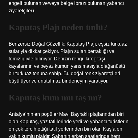
engeli bulunan ve/veya belge ibrazı bulunan yabancı
ziyaretçiler).
Kaputaş Plajı neden ünlü?
Benzersiz Doğal Güzellik: Kaputaş Plajı, eşsiz turkuaz
sularıyla dikkat çekiyor. Plajın suları berraklığı ve
temizliğiyle biliniyor. Denizin rengi, kireç taşı
kayalarının ve beyaz kumun yansımasıyla olağanüstü
bir turkuaz tonuna sahip. Bu doğal renk ziyaretçileri
büyülüyor ve unutulmaz bir deneyim yaratıyor.
Kaputaş kum mu taş mı?
Antalya’nın en popüler Mavi Bayraklı plajlarından biri
olan Kaputaş, yaz tatillerinde yerli ve yabancı turistlerin
en çok tercih ettiği tatil yerlerinden biri olan Kaş’a en
yakın kumlu plajdır. Sabahın erken saatlerinde hem