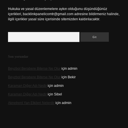
Hukuka ve yasal düzenlemelere aykırı olduğunu düşündüğünüz
içerikleri,
backlinkpanelicomtr@gmail.com
adresine bildirmeniz halinde,
ilgili içerikler yasal süre içerisinde sitemizden kaldırılacaktır.
Arama
Son yorumlar
Beyzbol Berabere Biterse Ne Olur
için
admin
Beyzbol Berabere Biterse Ne Olur
için
Bekir
Karaman Diğer Adı Nedir
için
admin
Karaman Diğer Adı Nedir
için
Sibel
Aknetrent Yan Etkileri Nelerdir
için
admin