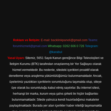
 mobil giriş
Reklam ve İletişim:
E-mail:
backlinkpaneli@gmail.com
Teams:
forumhizmeti@gmail.com
Whatsapp: 0262 606 0 726
Telegram:
@karabul
Yasal Uyarı:
Sitemiz, 5651 Sayılı Kanun gereğince Bilgi Teknolojileri ve
İletişim Kurumu (BTK) tarafından onaylanmış bir Yer Sağlayıcı olarak
hizmet vermektedir. Bu nedenle, sitedeki içerikleri proaktif olarak
denetleme veya araştırma yükümlülüğümüz bulunmamaktadır. Ancak,
üyelerimiz yazdıkları içeriklerin sorumluluğunu taşımakta olup, siteye
üye olarak bu sorumluluğu kabul etmiş sayılırlar. Bu internet sitesi,
herhangi bir marka, kurum veya şahıs şirketi ile hiçbir bağlantısı
bulunmamaktadır. Sitede yalnızca kendi hazırladığımız makaleler
paylaşılmaktadır. Burada yer alan içerikler haber niteliği taşımamakta