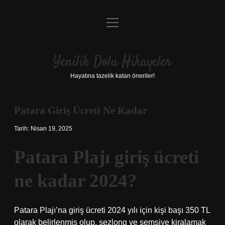
menüyü
Anasayfa
aç
Gizlilik Politikası
Yenilik Dolu Hikayeler
Yasal Uyarı
Hayatına tazelik katan öneriler!
Hakkımızda
Patara Giriş Ücreti Ne Kadar
Tarih: Nisan 19, 2025
Patara Plajı giriş ücreti
ne kadar 2024?
Patara Plajı’na giriş ücreti 2024 yılı için kişi başı 350 TL
olarak belirlenmiş olup, şezlong ve şemsiye kiralamak