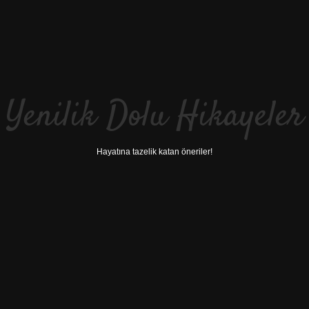
Yenilik Dolu Hikayeler
Hayatına tazelik katan öneriler!