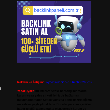
Reklam ve İletişim:
Skype: live:.cid.575569c608265c69
i
Yasal Uyarı:
Bu internet sitesi, herhangi bir marka,
kurum veya şahıs şirketi ile hiçbir bağlantısı
bulunmamaktadır. Sitede yalnızca kendi hazırladığımız
makaleler paylaşılmaktadır. Burada yer alan içerikler
haber niteliği taşımamakta olup, gerçek kurum ve