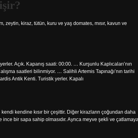
işir?
m, zeytin, kiraz, tütün, kuru ve yaş domates, mısır, kavun ve
 yerler. Açık. Kapanış saati: 00:00. … Kurşunlu Kaplıcaları’nın
alışma saatleri bilinmiyor. … Salihli Artemis Tapınağı’nın tarihi
rdis Antik Kenti. Turistik yerler. Kapalı
e kendi kendine kısır bir çeşittir. Diğer kirazların çoğundan daha
ve ince bir sapa sahip olmasıdır. Ayrıca meyve şekli ve çatlamay