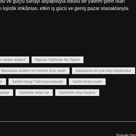
u ve güçlü sanayi altyapısıyla ödüllü bir yatırım şehri olan
 lojistik imkânları, etkin iş gücü ve geniş pazar olanaklarıyla
a neden değerli
Manisa Salihlide Ne Yapılır
Manisada üretilen en önemli ürün nedir
Manisanın en çok neyi meşhurdur
ir
Salihli hangi Türk boyundandır
Salihli kirazı nedir
yetişir
Salihlide neler var
Salihlinin neyi meşhur
Sonraki Yaz