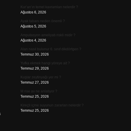
Kur’an’ın temel kavramları nelerdir ?
Ağustos 6, 2026
Ayak tabanı neden önemli ?
Ağustos 5, 2026
Amputasyon ameliyatı riskli midir ?
Ağustos 4, 2026
Alan nasıl bulunur 6. sınıf dikdörtgen ?
Temmuz 30, 2026
Yufka ekmek hangi yöreye ait ?
Temmuz 29, 2026
Kuşlar zeytinyağı yer mi ?
Temmuz 27, 2026
M rise av ne anlatıyor ?
Temmuz 25, 2026
Kireçli içme suyunun zararları nelerdir ?
Temmuz 25, 2026
a