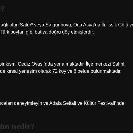
r?
ğlı olan Salur* veya Salgur boyu, Orta Asya’da İli, Issık Gölü v
Türk boyları gibi batıya doğru göç etmişlerdir.
 bir kısmı Gediz Ovası’nda yer almaktadır. İlçe merkezi Salihli
e kırsal yerleşim olarak 72 köy ve 8 belde bulunmaktadır.
caları deneyimleyin ve Adala Şeftali ve Kültür Festivali’nde
rün nedir?