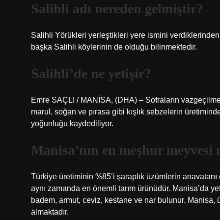
Salihli adı nereden gelmiştir?
Salihli Yörükleri yerleştikleri yere ismini verdiklerinde
başka Salihli köylerinin de olduğu bilinmektedir.
Salihli’de ne yetişir?
Emre SAÇLI / MANİSA, (DHA) – Sofraların vazgeçilmezi
marul, soğan ve pırasa gibi kışlık sebzelerin üretimind
yoğunluğu kaydediliyor.
Manisa’nın en meşhur meyvesi 
Türkiye üretiminin %85’i şaraplık üzümlerin anavatanı 
aynı zamanda en önemli tarım ürünüdür. Manisa’da yetişti
badem, armut, ceviz, kestane ve nar bulunur. Manisa, 
almaktadır.