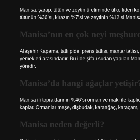
Manisa, şarap, tütün ve zeytin üretiminde ülke lideri 
tütünün %36’sı, kirazın %7’si ve zeytinin %12’si Manisa
Manisa’nın en çok neyi meşhur
Alaşehir Kapama, tatlı pide, prens tatlısı, mantar tatlı
yemekleri arasındadır. Bu ilde şifalı sudan yapılan Ma
yöredir.
Manisa’da hangi ağaçlar yetişir
Manisa ili topraklarının %46’sı orman ve maki ile kaplı
kaplar. Ormanlar meşe, dişbudak, karaağaç, karaçam, k
Manisa neden değerli?