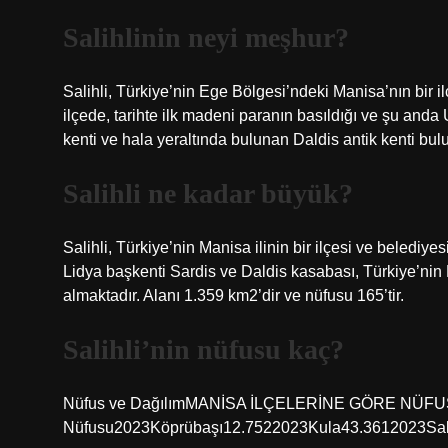
Salihlinin neyi meşhur?
Salihli, Türkiye’nin Ege Bölgesi’ndeki Manisa’nın bir ilç
ilçede, tarihte ilk madeni paranın basıldığı ve şu an
kenti ve hala yeraltında bulunan Daldis antik kenti bul
Salihli ne kadar büyük?
Salihli, Türkiye’nin Manisa ilinin bir ilçesi ve belediye
Lidya başkenti Sardis ve Daldis kasabası, Türkiye’nin Ma
almaktadır. Alanı 1.359 km2’dir ve nüfusu 165’tir.
Salihli’nin nüfusu kaç?
Nüfus ve DağılımMANİSA İLÇELERİNE GÖRE NÜFUS
Nüfusu2023Köprübaşı12.7522023Kula43.3612023Sali