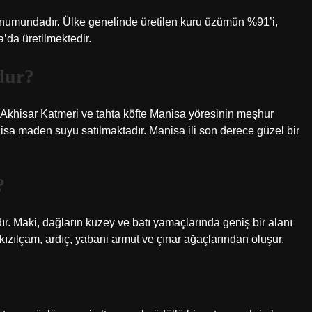
konumundadır. Ülke genelinde üretilen kuru üzümün %91’i,
’da üretilmektedir.
dur?
sı, Akhisar Katmeri ve tahta köfte Manisa yöresinin meşhur
nisa maden suyu satılmaktadır. Manisa ili son derece güzel bir
?
dır. Maki, dağların kuzey ve batı yamaçlarında geniş bir alanı
ızılçam, ardıç, yabani armut ve çınar ağaçlarından oluşur.