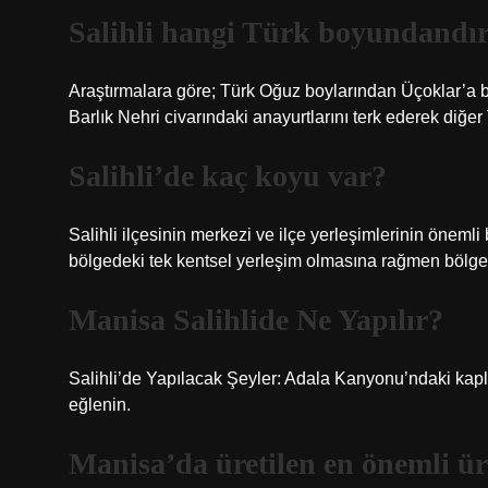
Salihli hangi Türk boyundandı
Araştırmalara göre; Türk Oğuz boylarından Üçoklar’a ba
Barlık Nehri civarındaki anayurtlarını terk ederek diğer 
Salihli’de kaç koyu var?
Salihli ilçesinin merkezi ve ilçe yerleşimlerinin önemli
bölgedeki tek kentsel yerleşim olmasına rağmen bölged
Manisa Salihlide Ne Yapılır?
Salihli’de Yapılacak Şeyler: Adala Kanyonu’ndaki kaplı
eğlenin.
Manisa’da üretilen en önemli ü