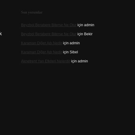
Son yorumlar
Beyzbol Berabere Biterse Ne Olur
için
admin
k
Beyzbol Berabere Biterse Ne Olur
için
Bekir
Karaman Diğer Adı Nedir
için
admin
Karaman Diğer Adı Nedir
için
Sibel
Aknetrent Yan Etkileri Nelerdir
için
admin