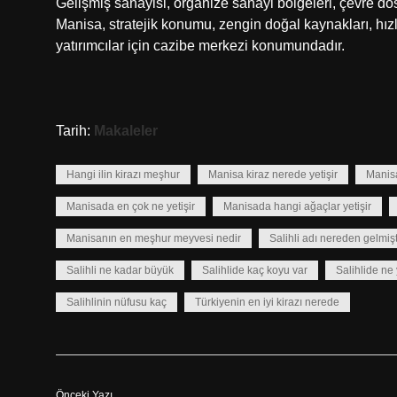
Gelişmiş sanayisi, organize sanayi bölgeleri, çevre dost
Manisa, stratejik konumu, zengin doğal kaynakları, hızlı
yatırımcılar için cazibe merkezi konumundadır.
Tarih:
Makaleler
Hangi ilin kirazı meşhur
Manisa kiraz nerede yetişir
Manis
Manisada en çok ne yetişir
Manisada hangi ağaçlar yetişir
Manisanın en meşhur meyvesi nedir
Salihli adı nereden gelmişt
Salihli ne kadar büyük
Salihlide kaç koyu var
Salihlide ne 
Salihlinin nüfusu kaç
Türkiyenin en iyi kirazı nerede
Önceki Yazı