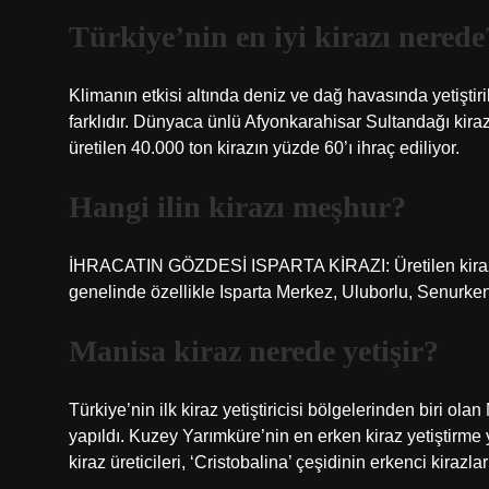
Türkiye’nin en iyi kirazı nerede
Klimanın etkisi altında deniz ve dağ havasında yetiştir
farklıdır. Dünyaca ünlü Afyonkarahisar Sultandağı kirazl
üretilen 40.000 ton kirazın yüzde 60’ı ihraç ediliyor.
Hangi ilin kirazı meşhur?
İHRACATIN GÖZDESİ ISPARTA KİRAZI: Üretilen kirazların
genelinde özellikle Isparta Merkez, Uluborlu, Senurken
Manisa kiraz nerede yetişir?
Türkiye’nin ilk kiraz yetiştiricisi bölgelerinden biri o
yapıldı. Kuzey Yarımküre’nin en erken kiraz yetiştirm
kiraz üreticileri, ‘Cristobalina’ çeşidinin erkenci kirazl