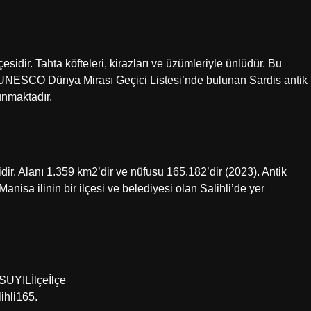
esidir. Tahta köfteleri, kirazları ve üzümleriyle ünlüdür. Bu
da UNESCO Dünya Mirası Geçici Listesi’nde bulunan Sardis antik
unmaktadır.
sidir. Alanı 1.359 km2’dir ve nüfusu 165.182’dir (2023). Antik
nisa ilinin bir ilçesi ve belediyesi olan Salihli’de yer
UYILİlçeİlçe
hli165.