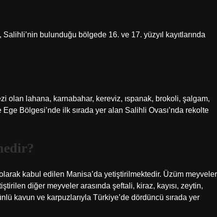
n, Salihli’nin bulunduğu bölgede 16. ve 17. yüzyıl kayıtlarında
 olan lahana, karnabahar, kereviz, ıspanak, brokoli, şalgam,
e Ege Bölgesi’nde ilk sırada yer alan Salihli Ovası’nda rekolte
nedir?
olarak kabul edilen Manisa’da yetiştirilmektedir. Üzüm meyveler
rilen diğer meyveler arasında şeftali, kiraz, kayısı, zeytin,
ünlü kavun ve karpuzlarıyla Türkiye’de dördüncü sırada yer