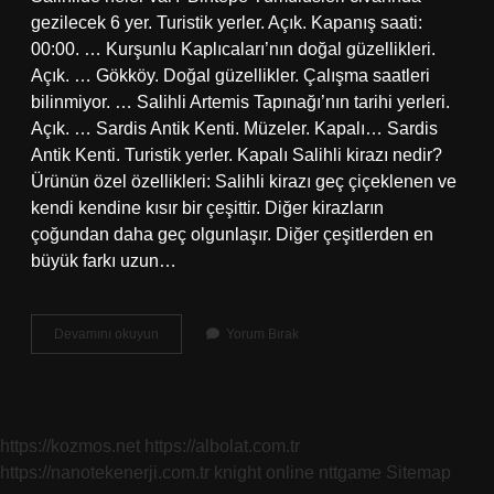
gezilecek 6 yer. Turistik yerler. Açık. Kapanış saati:
00:00. … Kurşunlu Kaplıcaları’nın doğal güzellikleri.
Açık. … Gökköy. Doğal güzellikler. Çalışma saatleri
bilinmiyor. … Salihli Artemis Tapınağı’nın tarihi yerleri.
Açık. … Sardis Antik Kenti. Müzeler. Kapalı… Sardis
Antik Kenti. Turistik yerler. Kapalı Salihli kirazı nedir?
Ürünün özel özellikleri: Salihli kirazı geç çiçeklenen ve
kendi kendine kısır bir çeşittir. Diğer kirazların
çoğundan daha geç olgunlaşır. Diğer çeşitlerden en
büyük farkı uzun…
Salihli
Devamını okuyun
Yorum Bırak
Ne
Yetişir
https://kozmos.net
https://albolat.com.tr
https://nanotekenerji.com.tr
knight online
nttgame
Sitemap