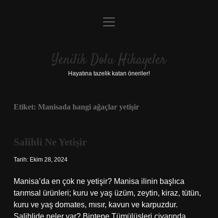
menüyü
Anasayfa
aç
Gizlilik Politikası
Yenilik Dolu Hikayeler
Yasal Uyarı
Hayatına tazelik katan öneriler!
Hakkımızda
Etiket:
Manisada hangi ağaçlar yetişir
Salihli Ne Yetişir
Tarih: Ekim 28, 2024
Manisa’da en çok ne yetişir? Manisa ilinin başlıca
tarımsal ürünleri; kuru ve yaş üzüm, zeytin, kiraz, tütün,
kuru ve yaş domates, mısır, kavun ve karpuzdur.
Salihlide neler var? Bintepe Tümülüsleri civarında