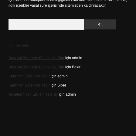
içerikleri,
backlinkpanelicomtr@gmail.com
adresine bildirmeniz halinde,
ilgili içerikler yasal süre içerisinde sitemizden kaldırılacaktır.
Arama
Son yorumlar
Beyzbol Berabere Biterse Ne Olur
için
admin
Beyzbol Berabere Biterse Ne Olur
için
Bekir
Karaman Diğer Adı Nedir
için
admin
Karaman Diğer Adı Nedir
için
Sibel
Aknetrent Yan Etkileri Nelerdir
için
admin