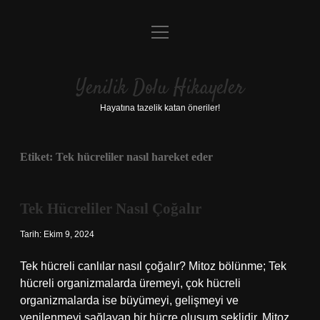
menüyü
Anasayfa
aç
Gizlilik Politikası
Yenilik Dolu Hikayeler
Yasal Uyarı
Hayatına tazelik katan öneriler!
Hakkımızda
Etiket:
Tek hücreliler nasıl hareket eder
Tek Hücreliler Nasıl Çoğalır
Tarih: Ekim 9, 2024
Tek hücreli canlılar nasıl çoğalır? Mitoz bölünme; Tek
hücreli organizmalarda üremeyi, çok hücreli
organizmalarda ise büyümeyi, gelişmeyi ve
yenilenmeyi sağlayan bir hücre oluşum şeklidir. Mitoz,